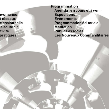
Programmation
Agenda : en cours et à venir
uvernance
Expositions
t réseaux
Événements
ofessionnelle
Programmation éditoriale
us soutenir
Médiation
tivité
Publics associés
 pratiques
Les Nouveaux Commanditaires