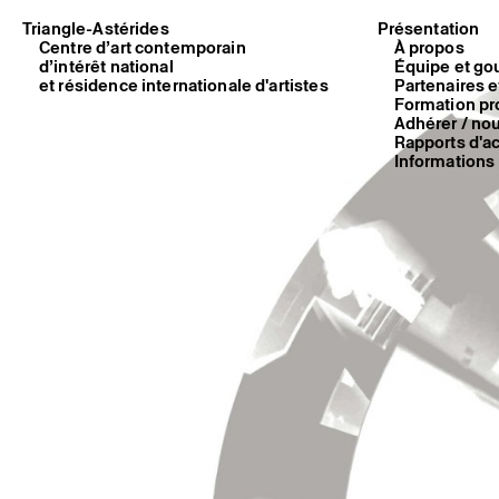
Triangle-Astérides
Présentation
Centre d’art contemporain
À propos
d’intérêt national
Équipe et go
et résidence internationale d'artistes
Partenaires e
Formation pr
Adhérer / no
Rapports d'ac
Informations