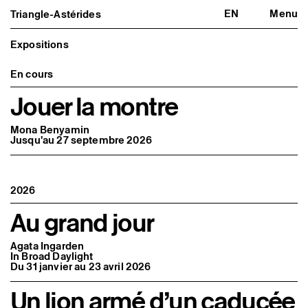
EN
Menu
Triangle-Astérides
Triangle-Astérides
Fermer
Centre d’art contemporain
d’intérêt national
Expositions
et résidence internationale d'artistes
En cours
Présentation
À propos
Jouer la montre
Équipe et gouvernance
Partenaires et réseaux
Formation professionnelle
Mona Benyamin
Jusqu'au 27 septembre 2026
Adhérer / nous soutenir
Rapports d'activité
Informations pratiques
Programmation
2026
Agenda : en cours et à venir
Expositions
Au grand jour
Événements
Programmation éditoriale
Médiation
Agata Ingarden
In Broad Daylight
Publics associés
Du 31 janvier au 23 avril 2026
Les Nouveaux Commanditaires
Un lion armé d’un caducée
Artistes résident·es et associé·es
Résident·es