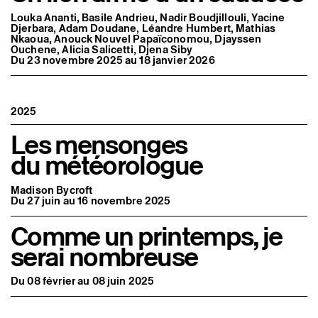
Artistes associé·es
Louka Ananti, Basile Andrieu, Nadir Boudjillouli, Yacine
Hors-les-murs
Djerbara, Adam Doudane, Léandre Humbert, Mathias
Ancien·nes résident·es et artistes associé·es
Nkaoua, Anouck Nouvel Papaïconomou, Djayssen
Ouchene, Alicia Salicetti, Djena Siby
Du 23 novembre 2025 au 18 janvier 2026
2025
Les mensonges
du météorologue
Madison Bycroft
Du 27 juin au 16 novembre 2025
Comme un printemps, je
serai nombreuse
Du 08 février au 08 juin 2025