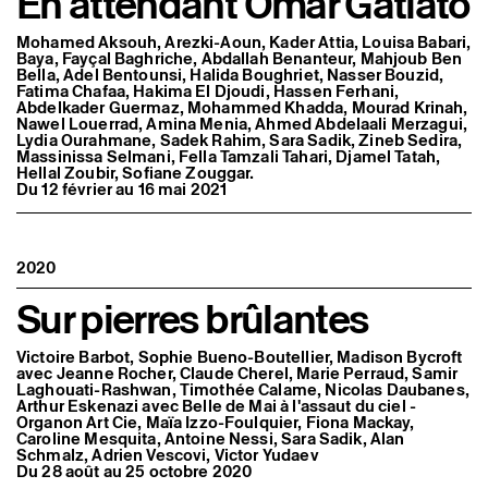
En attendant Omar Gatlato
Mohamed Aksouh, Arezki-Aoun, Kader Attia, Louisa Babari,
Baya, Fayçal Baghriche, Abdallah Benanteur, Mahjoub Ben
Bella, Adel Bentounsi, Halida Boughriet, Nasser Bouzid,
Fatima Chafaa, Hakima El Djoudi, Hassen Ferhani,
Abdelkader Guermaz, Mohammed Khadda, Mourad Krinah,
Nawel Louerrad, Amina Menia, Ahmed Abdelaali Merzagui,
Lydia Ourahmane, Sadek Rahim, Sara Sadik, Zineb Sedira,
Massinissa Selmani, Fella Tamzali Tahari, Djamel Tatah,
Hellal Zoubir, Sofiane Zouggar.
Du 12 février au 16 mai 2021
2020
Sur pierres brûlantes
Victoire Barbot, Sophie Bueno-Boutellier, Madison Bycroft
avec Jeanne Rocher, Claude Cherel, Marie Perraud, Samir
Laghouati-Rashwan, Timothée Calame, Nicolas Daubanes,
Arthur Eskenazi avec Belle de Mai à l'assaut du ciel -
Organon Art Cie, Maïa Izzo-Foulquier, Fiona Mackay,
Caroline Mesquita, Antoine Nessi, Sara Sadik, Alan
Schmalz, Adrien Vescovi, Victor Yudaev
Du 28 août au 25 octobre 2020