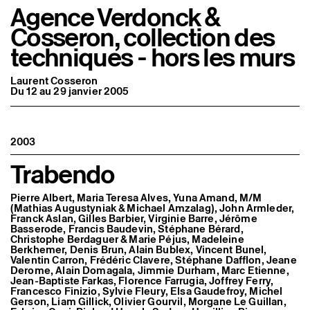
Agence Verdonck &
Cosseron, collection des
techniques - hors les murs
Laurent Cosseron
Du 12 au 29 janvier 2005
2003
Trabendo
Pierre Albert, Maria Teresa Alves, Yuna Amand, M/M
(Mathias Augustyniak & Michael Amzalag), John Armleder,
Franck Aslan, Gilles Barbier, Virginie Barre, Jérôme
Basserode, Francis Baudevin, Stéphane Bérard,
Christophe Berdaguer & Marie Péjus, Madeleine
Berkhemer, Denis Brun, Alain Bublex, Vincent Bunel,
Valentin Carron, Frédéric Clavere, Stéphane Dafflon, Jeane
Derome, Alain Domagala, Jimmie Durham, Marc Etienne,
Jean-Baptiste Farkas, Florence Farrugia, Joffrey Ferry,
Francesco Finizio, Sylvie Fleury, Elsa Gaudefroy, Michel
Gerson, Liam Gillick, Olivier Gourvil, Morgane Le Guillan,