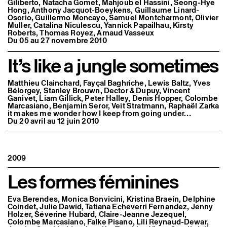
Giliberto, Natacha Gomet, Mahjoub el Hassini, Seong-Hye
Hong, Anthony Jacquot-Boeykens, Guillaume Linard-
Osorio, Guillermo Moncayo, Samuel Montcharmont, Olivier
Muller, Catalina Niculescu, Yannick Papailhau, Kirsty
Roberts, Thomas Royez, Arnaud Vasseux
Du 05 au 27 novembre 2010
It’s like a jungle sometimes
Matthieu Clainchard, Fayçal Baghriche, Lewis Baltz, Yves
Bélorgey, Stanley Brouwn, Dector & Dupuy, Vincent
Ganivet, Liam Gillick, Peter Halley, Denis Hopper, Colombe
Marcasiano, Benjamin Seror, Veit Stratmann, Raphaël Zarka
it makes me wonder how I keep from going under…
Du 20 avril au 12 juin 2010
2009
Les formes féminines
Eva Berendes, Monica Bonvicini, Kristina Braein, Delphine
Coindet, Julie Dawid, Tatiana Echeverri Fernandez, Jenny
Holzer, Séverine Hubard, Claire-Jeanne Jezequel,
Colombe Marcasiano, Falke Pisano, Lili Reynaud-Dewar,