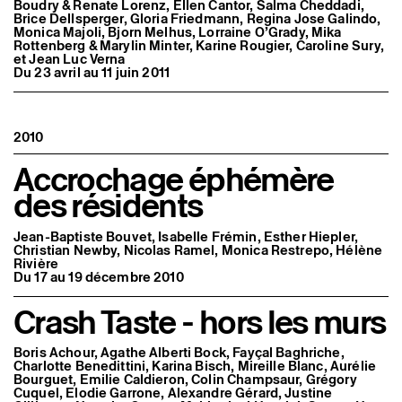
Boudry & Renate Lorenz, Ellen Cantor, Salma Cheddadi,
Brice Dellsperger, Gloria Friedmann, Regina Jose Galindo,
Monica Majoli, Bjorn Melhus, Lorraine O’Grady, Mika
Rottenberg & Marylin Minter, Karine Rougier, Caroline Sury,
et Jean Luc Verna
Du 23 avril au 11 juin 2011
2010
Accrochage éphémère
des résidents
Jean-Baptiste Bouvet, Isabelle Frémin, Esther Hiepler,
Christian Newby, Nicolas Ramel, Monica Restrepo, Hélène
Rivière
Du 17 au 19 décembre 2010
Crash Taste - hors les murs
Boris Achour, Agathe Alberti Bock, Fayçal Baghriche,
Charlotte Benedittini, Karina Bisch, Mireille Blanc, Aurélie
Bourguet, Emilie Caldieron, Colin Champsaur, Grégory
Cuquel, Elodie Garrone, Alexandre Gérard, Justine