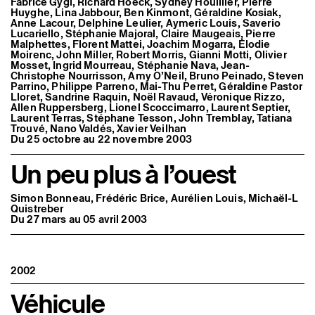
Fabrice Gygi, Richard Hoeck, Sydney Houillier, Pierre
Huyghe, Lina Jabbour, Ben Kinmont, Géraldine Kosiak,
Anne Lacour, Delphine Leulier, Aymeric Louis, Saverio
Lucariello, Stéphanie Majoral, Claire Maugeais, Pierre
Malphettes, Florent Mattei, Joachim Mogarra, Élodie
Moirenc, John Miller, Robert Morris, Gianni Motti, Olivier
Mosset, Ingrid Mourreau, Stéphanie Nava, Jean-
Christophe Nourrisson, Amy O’Neil, Bruno Peinado, Steven
Parrino, Philippe Parreno, Mai-Thu Perret, Géraldine Pastor
Lloret, Sandrine Raquin, Noël Ravaud, Véronique Rizzo,
Allen Ruppersberg, Lionel Scoccimarro, Laurent Septier,
Laurent Terras, Stéphane Tesson, John Tremblay, Tatiana
Trouvé, Nano Valdés, Xavier Veilhan
Du 25 octobre au 22 novembre 2003
Un peu plus à l’ouest
Simon Bonneau, Frédéric Brice, Aurélien Louis, Michaël-L
Quistreber
Du 27 mars au 05 avril 2003
2002
Véhicule