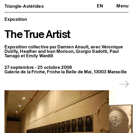
EN
Menu
Triangle-Astérides
Triangle-Astérides
Fermer
Centre d’art contemporain
d’intérêt national
Exposition
et résidence internationale d'artistes
The True Artist
Présentation
À propos
Équipe et gouvernance
Exposition collective par Damien Airault, avec Véronique
Partenaires et réseaux
Dutilly, Heather and Ivan Morison, Giorgio Sadotti, Paul
Tarragó et Emily Wardill
Formation professionnelle
Adhérer / nous soutenir
Rapports d'activité
27 septembre - 25 octobre 2008
Informations pratiques
Galerie de la Friche, Friche la Belle de Mai, 13003 Marseille
Programmation
Agenda : en cours et à venir
Expositions
Événements
Programmation éditoriale
Médiation
Publics associés
Les Nouveaux Commanditaires
Artistes résident·es et associé·es
Résident·es