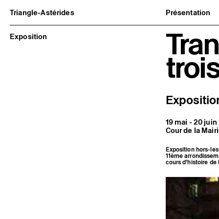
Triangle-Astérides
Présentation
Centre d’art contemporain
À propos
Tran
d’intérêt national
Équipe et go
Exposition
et résidence internationale d'artistes
Partenaires e
Formation pr
troi
Adhérer / no
Rapports d'ac
Informations
Expositio
19 mai - 20 jui
Cour de la Mair
Exposition hors-le
11ème arrondisseme
cours d’histoire de l