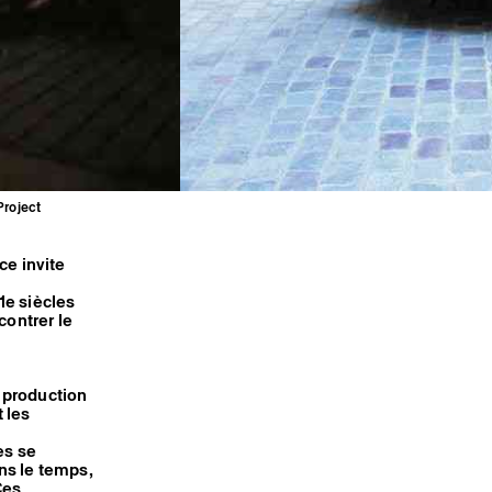
Project
ce invite
21e siècles
contrer le
 production
t les
es se
ns le temps,
Ces