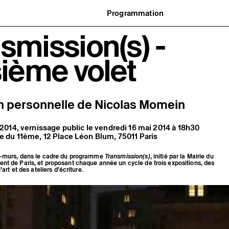
Programmation
Agenda : en cours et à venir
smission(s) -
uvernance
Expositions
t réseaux
Événements
ofessionnelle
Programmation éditoriale
sième volet
us soutenir
Médiation
tivité
Publics associés
 pratiques
Les Nouveaux Commanditaires
n personnelle de Nicolas Momein
n 2014, vernissage public le vendredi 16 mai 2014 à 18h30
ie du 11ème, 12 Place Léon Blum, 75011 Paris
s-murs, dans le cadre du programme
Transmission(s)
, initié par la Mairie du
nt de Paris, et proposant chaque année un cycle de trois expositions, des
’art et des ateliers d’écriture.