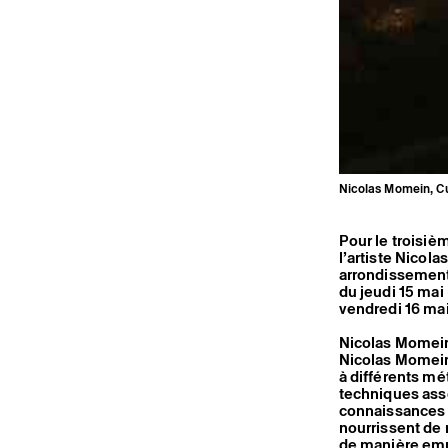
Nicolas Momein, Cul
Pour le troisi
l’artiste Nicol
arrondissement d
du jeudi 15 mai
vendredi 16 mai
Nicolas Momein 
Nicolas Momein
à différents mét
techniques assoc
connaissances e
nourrissent de 
de manière emp