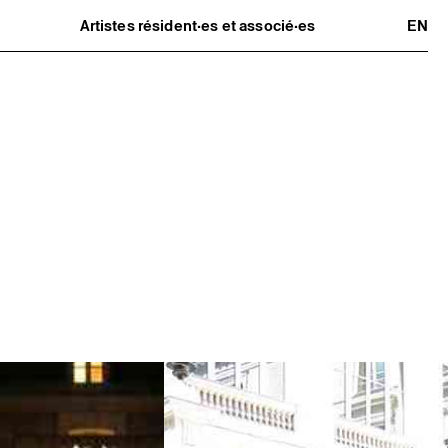
Artistes résident·es et associé·es
EN
Résident·es
Artistes associé·es
Hors-les-murs
Ancien·nes résident·es et artistes
associé·es