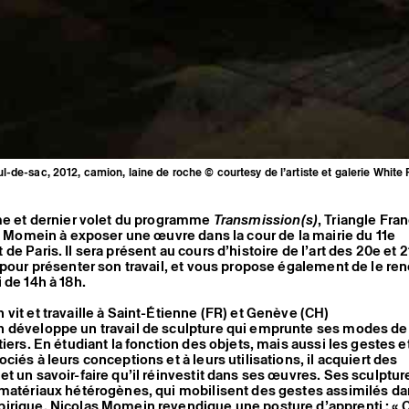
-de-sac, 2012, camion, laine de roche © courtesy de l’artiste et galerie White 
ème et dernier volet du programme
Transmission(s)
, Triangle Fran
as Momein à exposer une œuvre dans la cour de la mairie du 11e
e Paris. Il sera présent au cours d’histoire de l’art des 20e et 
 pour présenter son travail, et vous propose également de le ren
 de 14h à 18h.
vit et travaille à Saint-Étienne (FR) et Genève (CH)
 développe un travail de sculpture qui emprunte ses modes de
iers. En étudiant la fonction des objets, mais aussi les gestes e
iés à leurs conceptions et à leurs utilisations, il acquiert des
t un savoir-faire qu’il réinvestit dans ses œuvres. Ses sculptur
matériaux hétérogènes, qui mobilisent des gestes assimilés da
irique. Nicolas Momein revendique une posture d’apprenti : « 