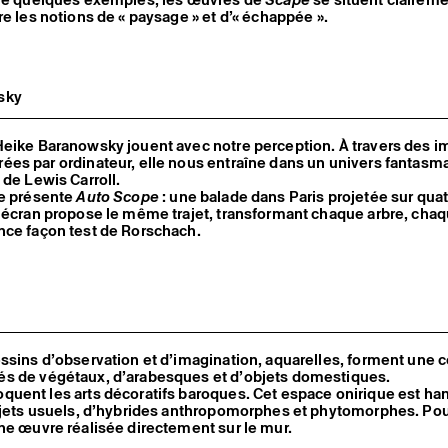
re les notions de « paysage » et d’« échappée ».
sky
Heike Baranowsky jouent avec notre perception. À travers des 
ées par ordinateur, elle nous entraîne dans un univers fantasm
 de Lewis Carroll.
le présente
Auto Scope
: une balade dans Paris projetée sur qua
 écran propose le même trajet, transformant chaque arbre, cha
nce façon test de Rorschach.
ssins d’observation et d’imagination, aquarelles, forment une c
s de végétaux, d’arabesques et d’objets domestiques.
quent les arts décoratifs baroques. Cet espace onirique est ha
objets usuels, d’hybrides anthropomorphes et phytomorphes. Po
ne œuvre réalisée directement sur le mur.