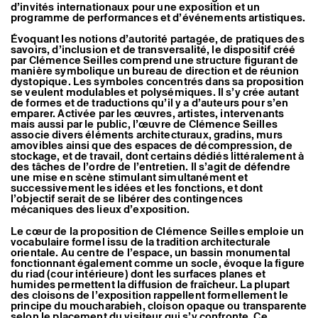
d’invités internationaux pour une exposition et un
programme de performances et d’événements artistiques.
Évoquant les notions d’autorité partagée, de pratiques des
savoirs, d’inclusion et de transversalité, le dispositif créé
par Clémence Seilles comprend une structure figurant de
manière symbolique un bureau de direction et de réunion
dystopique. Les symboles concentrés dans sa proposition
se veulent modulables et polysémiques. Il s’y crée autant
de formes et de traductions qu’il y a d’auteurs pour s’en
emparer. Activée par les œuvres, artistes, intervenants
mais aussi par le public, l’œuvre de Clémence Seilles
associe divers éléments architecturaux, gradins, murs
amovibles ainsi que des espaces de décompression, de
stockage, et de travail, dont certains dédiés littéralement à
des tâches de l’ordre de l’entretien. Il s’agit de défendre
une mise en scène stimulant simultanément et
successivement les idées et les fonctions, et dont
l’objectif serait de se libérer des contingences
mécaniques des lieux d’exposition.
Le cœur de la proposition de Clémence Seilles emploie un
vocabulaire formel issu de la tradition architecturale
orientale. Au centre de l’espace, un bassin monumental
fonctionnant également comme un socle, évoque la figure
du riad (cour intérieure) dont les surfaces planes et
humides permettent la diffusion de fraîcheur. La plupart
des cloisons de l’exposition rappellent formellement le
principe du moucharabieh, cloison opaque ou transparente
selon le placement du visiteur qui s’y confronte. Ce