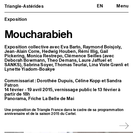
EN
Menu
Triangle-Astérides
Triangle-Astérides
Fermer
Centre d’art contemporain
d’intérêt national
Exposition
et résidence internationale d'artistes
Moucharabieh
Présentation
À propos
Équipe et gouvernance
Exposition collective avec Eva Barto, Raymond Boisjoly,
Partenaires et réseaux
Jean-Alain Corre, Hedwig Houben, Rémi Illig, Gail
Pickering, Monica Restrepo, Clémence Seilles (avec
Formation professionnelle
Deborah Bowmann, Theo Demans, Laure Jaffuel et
Adhérer / nous soutenir
SANKS), Sabrina Soyer, Thomas Teurlai, Lina Viste Grønli et
Rapports d'activité
Lynette Yiadom-Boakye
Informations pratiques
Commissariat : Dorothée Dupuis, Céline Kopp et Sandra
Programmation
Patron
Agenda : en cours et à venir
14 février - 19 avril 2015, vernissage public le 13 février à
Expositions
partir de 18h
Événements
Panorama, Friche La Belle de Mai
Programmation éditoriale
Médiation
Une proposition de Triangle France dans le cadre de sa programmation
Publics associés
anniversaire et de la saison 2015 du Cartel.
Les Nouveaux Commanditaires
Artistes résident·es et associé·es
Résident·es