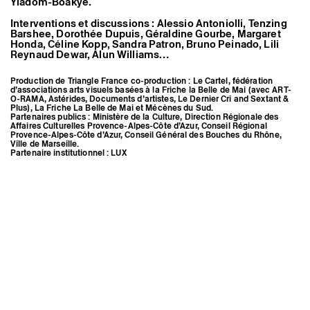
Yiadom-Boakye.
Interventions et discussions : Alessio Antoniolli, Tenzing
Barshee, Dorothée Dupuis, Géraldine Gourbe, Margaret
Honda, Céline Kopp, Sandra Patron, Bruno Peinado, Lili
Reynaud Dewar, Alun Williams…
Production de Triangle France co-production : Le Cartel, fédération
d’associations arts visuels basées à la Friche la Belle de Mai (avec ART-
O-RAMA, Astérides, Documents d’artistes, Le Dernier Cri and Sextant &
Plus), La Friche La Belle de Mai et Mécènes du Sud.
Partenaires publics : Ministère de la Culture, Direction Régionale des
Vue de l’exposition collective
Affaires Culturelles Provence-Alpes-Côte d’Azur, Conseil Régional
Moucharabieh, 2015, Triangle
Provence-Alpes-Côte d’Azur, Conseil Général des Bouches du Rhône,
France, Marseille © Aurélien Mole
Ville de Marseille.
Partenaire institutionnel : LUX
Partenaires privés : Fondation d’entreprise Ricard, Caparol, Chateau La
Coste, Hôtel La Résidence, Picto méditerranée.
Partenaires média : Les Inrockuptibles, ParisArt, le Quotidien de l’Art,
Zibeline.
Avec le soutien de TORRI.
Mentions légales
Instagram