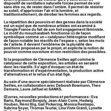
dispositif de ventilation naturelle forcée permet de voir
sans être vu, de rester dans l’ombre. Il permet de résister
au soleil, d’apprivoiser l’air et la lumière, et
traditionnellement, de dérober les femmes aux regards.
La répartition des pouvoirs et des genres dans la société
est un sujet que de nombreux artistes ont examiné à
Triangle France du fait de son fort engagement féministe.
Le motif du moucharabieh fonctionne ici de façon
symbolique comme un « catalyseur hétérogène modifiant
de façon notable les réactifs de l’espace », selon les mots
de l’artiste. Il devient l’emblème de la pluralité des
positions proposées par le projet, et explicite la notion de
pouvoir comme ouverture et non restriction des possibles.
Si la proposition de Clémence Seilles agit comme le
catalyseur de cette exposition, les artistes en seraient
donc les réactifs. Il s’agit d’évoquer un état de
transformation et d’expérimentation, la production active
d’alternatives et le refus d’un état figé.
Au sein d’une œuvre spécialement réalisée par Clémence
Seilles, en collaboration avec Deborah Bowmann, Theo
Demans, Laure Jaffuel et SANKS.
Œuvres, nouvelles productions et performances : Eva
Barto, Raymond Boisjoly, Jean-Alain Corre, Hedwig
Houben, Rémi Illig, Gail Pickering, Monica Restrepo,
Sabrina Soyer, Thomas Teurlai, Lina Viste Grønli, Lynette