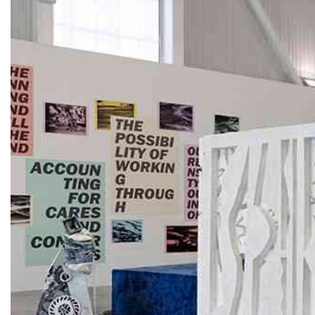
Artistes associé·es
Hors-les-murs
Ancien·nes résident·es et artistes associé·es