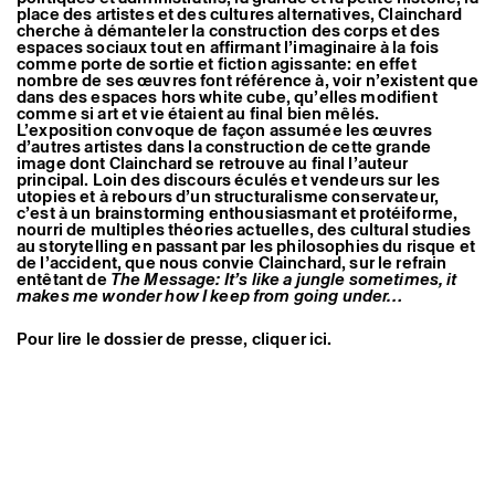
Artistes associé·es
place des artistes et des cultures alternatives, Clainchard
cherche à démanteler la construction des corps et des
Hors-les-murs
espaces sociaux tout en affirmant l’imaginaire à la fois
Ancien·nes résident·es et artistes associé·es
comme porte de sortie et fiction agissante: en effet
nombre de ses œuvres font référence à, voir n’existent que
dans des espaces hors white cube, qu’elles modifient
comme si art et vie étaient au final bien mêlés.
L’exposition convoque de façon assumée les œuvres
d’autres artistes dans la construction de cette grande
image dont Clainchard se retrouve au final l’auteur
principal. Loin des discours éculés et vendeurs sur les
utopies et à rebours d’un structuralisme conservateur,
c’est à un brainstorming enthousiasmant et protéiforme,
nourri de multiples théories actuelles, des cultural studies
au storytelling en passant par les philosophies du risque et
de l’accident, que nous convie Clainchard, sur le refrain
entêtant de
The Message: It’s like a jungle sometimes, it
makes me wonder how I keep from going under…
Pour lire le dossier de presse, cliquer ici.