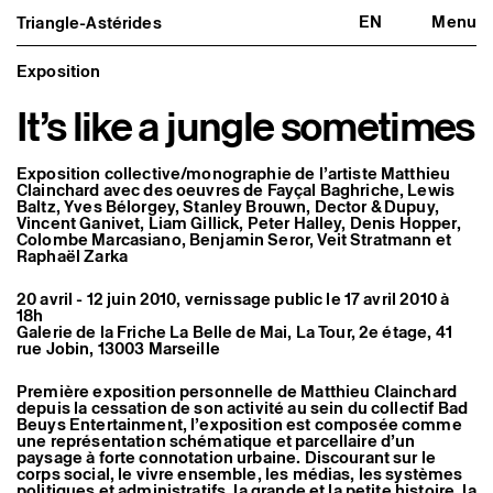
EN
Menu
Triangle-Astérides
Triangle-Astérides
Fermer
Centre d’art contemporain
d’intérêt national
Exposition
et résidence internationale d'artistes
It’s like a jungle sometimes
Présentation
À propos
Équipe et gouvernance
Exposition collective/monographie de l’artiste Matthieu
Partenaires et réseaux
Clainchard avec des oeuvres de Fayçal Baghriche, Lewis
Baltz, Yves Bélorgey, Stanley Brouwn, Dector & Dupuy,
Formation professionnelle
Vincent Ganivet, Liam Gillick, Peter Halley, Denis Hopper,
Adhérer / nous soutenir
Colombe Marcasiano, Benjamin Seror, Veit Stratmann et
Rapports d'activité
Raphaël Zarka
Informations pratiques
20 avril - 12 juin 2010, vernissage public le 17 avril 2010 à
Programmation
18h
Agenda : en cours et à venir
Galerie de la Friche La Belle de Mai, La Tour, 2e étage, 41
Expositions
rue Jobin, 13003 Marseille
Événements
Programmation éditoriale
Première exposition personnelle de Matthieu Clainchard
Médiation
depuis la cessation de son activité au sein du collectif Bad
Publics associés
Beuys Entertainment, l’exposition est composée comme
Les Nouveaux Commanditaires
une représentation schématique et parcellaire d’un
paysage à forte connotation urbaine. Discourant sur le
Artistes résident·es et associé·es
corps social, le vivre ensemble, les médias, les systèmes
Résident·es
politiques et administratifs, la grande et la petite histoire, la