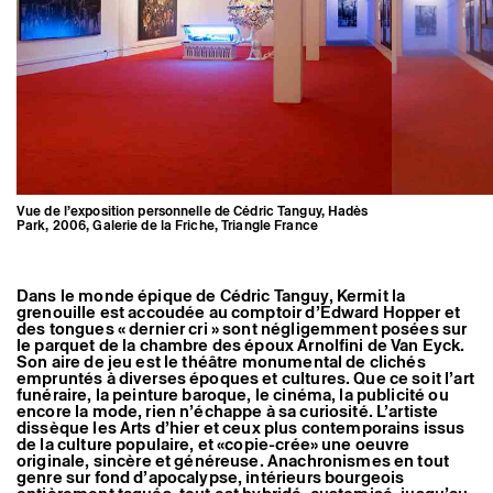
Artistes associé·es
Hors-les-murs
Ancien·nes résident·es et artistes associé·es
Vue de l’exposition personnelle de Cédric Tanguy, Hadès
Park, 2006, Galerie de la Friche, Triangle France
Dans le monde épique de Cédric Tanguy, Kermit la
grenouille est accoudée au comptoir d’Edward Hopper et
des tongues « dernier cri » sont négligemment posées sur
le parquet de la chambre des époux Arnolfini de Van Eyck.
Son aire de jeu est le théâtre monumental de clichés
empruntés à diverses époques et cultures. Que ce soit l’art
funéraire, la peinture baroque, le cinéma, la publicité ou
encore la mode, rien n’échappe à sa curiosité. L’artiste
dissèque les Arts d’hier et ceux plus contemporains issus
de la culture populaire, et «copie-crée» une oeuvre
originale, sincère et généreuse. Anachronismes en tout
genre sur fond d’apocalypse, intérieurs bourgeois