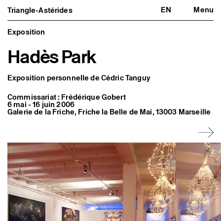
EN
Menu
Triangle-Astérides
Triangle-Astérides
Fermer
Centre d’art contemporain
d’intérêt national
Exposition
et résidence internationale d'artistes
Hadès Park
Présentation
À propos
Équipe et gouvernance
Exposition personnelle de Cédric Tanguy
Partenaires et réseaux
Formation professionnelle
Commissariat : Frédérique Gobert
Adhérer / nous soutenir
6 mai - 16 juin 2006
Rapports d'activité
Galerie de la Friche, Friche la Belle de Mai, 13003 Marseille
Informations pratiques
Programmation
Agenda : en cours et à venir
Expositions
Événements
Programmation éditoriale
Médiation
Publics associés
Les Nouveaux Commanditaires
Artistes résident·es et associé·es
Résident·es