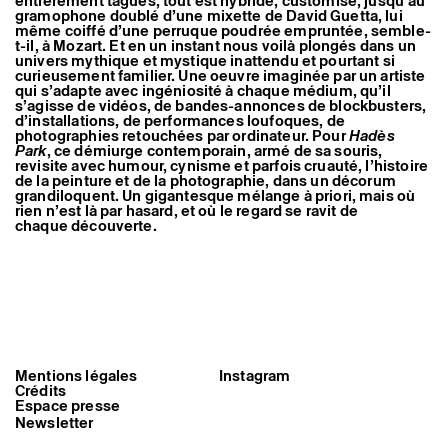
entièrement tagués, tout est hybridé, customisé, jusqu’au
gramophone doublé d’une mixette de David Guetta, lui
même coiffé d’une perruque poudrée empruntée, semble-
t-il, à Mozart. Et en un instant nous voilà plongés dans un
univers mythique et mystique inattendu et pourtant si
curieusement familier. Une oeuvre imaginée par un artiste
qui s’adapte avec ingéniosité à chaque médium, qu’il
s’agisse de vidéos, de bandes-annonces de blockbusters,
d’installations, de performances loufoques, de
photographies retouchées par ordinateur. Pour
Hadès
Park
, ce démiurge contemporain, armé de sa souris,
revisite avec humour, cynisme et parfois cruauté, l’histoire
de la peinture et de la photographie, dans un décorum
grandiloquent. Un gigantesque mélange à priori, mais où
rien n’est là par hasard, et où le regard se ravit de
chaque découverte.
Mentions légales
Instagram
Vue de l’exposition personnelle de
Crédits
Cédric Tanguy, Hadès Park, 2006,
Espace presse
Galerie de la Friche, Triangle
Newsletter
France