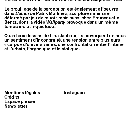
Le brouillage de la perception est également à l’oeuvre
dans
L’alien
de Patrik Martinez, sculpture minimale
déformé par jeu de miroir, mais aussi chez Emmanuelle
Bentz, dont la vidéo
Wallparty
provoque dans un même
temps rire et inquiétude.
Quant aux dessins de Lina Jabbour, ils provoquent en nous
un sentiment d’incongruité, une tension entre plusieurs
« corps » d’univers variés, une confrontation entre l’intime
et l’urbain, l’organique et le statique.
Mentions légales
Instagram
Vue de l’exposition Strangers in
Crédits
the night, 2006, Galerie de la
Espace presse
Friche © Archives de Triangle-
Newsletter
Astérides
Triangle-Astérides
Centre d’art contemporain