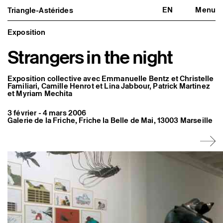
EN
Menu
Triangle-Astérides
Triangle-Astérides
Fermer
Centre d’art contemporain
d’intérêt national
Exposition
et résidence internationale d'artistes
Strangers in the night
Présentation
À propos
Équipe et gouvernance
Exposition collective avec Emmanuelle Bentz et
Christelle
Partenaires et réseaux
Familiari
, Camille Henrot et
Lina Jabbour
, Patrick Martinez
et Myriam Mechita
Formation professionnelle
Adhérer / nous soutenir
Rapports d'activité
3 février - 4 mars 2006
Informations pratiques
Galerie de la Friche, Friche la Belle de Mai, 13003 Marseille
Programmation
Agenda : en cours et à venir
Expositions
Événements
Programmation éditoriale
Médiation
Publics associés
Les Nouveaux Commanditaires
Artistes résident·es et associé·es
Résident·es