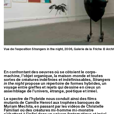
Artistes associé·es
Hors-les-murs
Ancien·nes résident·es et artistes associé·es
Vue de l’exposition Strangers in the night, 2006, Galerie de la Friche © Arch
En confrontant des oeuvres où se côtoient le corps-
machine, l’objet organique, la maison-monde et toutes
sortes de créatures indéfinies et indéfinissables,
Strangers
in the night
propose un répertoire de formes hybrides, un
voyage entre greffes et rejets qui dessine en creux un
assemblage de l’univers, étrange, poétique et irréel.
Le spectre de l’hybride nous conduit ainsi des films
mutants de Camille Henrot aux trophées baroques de
Myriam Mechita, en passant par les vidéos de Christelle
Familiari où des créatures mi-homme mi-monstre
s’ébattent à l’infini dans un univers fantomatique et irréel.