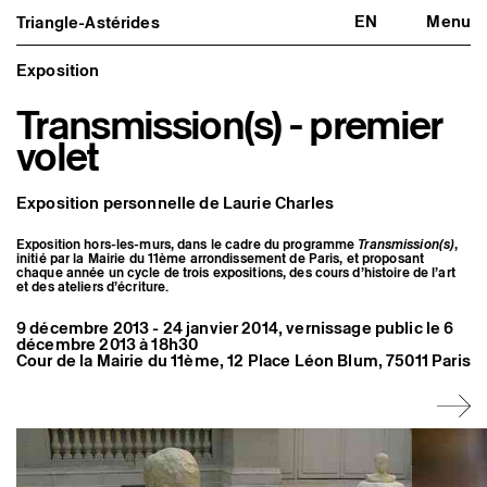
EN
Menu
Triangle-Astérides
Triangle-Astérides
Fermer
Centre d’art contemporain
d’intérêt national
Exposition
et résidence internationale d'artistes
Transmission(s) - premier
Présentation
volet
À propos
Équipe et gouvernance
Partenaires et réseaux
Exposition personnelle de Laurie Charles
Formation professionnelle
Adhérer / nous soutenir
Rapports d'activité
Exposition hors-les-murs, dans le cadre du programme
Transmission(s)
,
Informations pratiques
initié par la Mairie du 11ème arrondissement de Paris, et proposant
chaque année un cycle de trois expositions, des cours d’histoire de l’art
et des ateliers d’écriture.
Programmation
Agenda : en cours et à venir
9 décembre 2013 - 24 janvier 2014, vernissage public le 6
Expositions
décembre 2013 à 18h30
Événements
Cour de la Mairie du 11ème, 12 Place Léon Blum, 75011 Paris
Programmation éditoriale
Médiation
Publics associés
Les Nouveaux Commanditaires
Artistes résident·es et associé·es
Résident·es