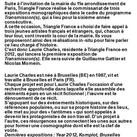
Suite à l’invitation de la mairie du 11e arrondissement de
Paris, Triangle France réalise le commissariat de trois
expositions monographiques dans le cadre du programme
Transmission(s)
, qui a lieu pour la sixième année
consécutive.
À cette occasion, Triangle France a choisi de faire appel à
trois jeunes artistes français et étrangers, qui, chacun à
leur tour, vont investir la cour de la mairie. Ils vous
proposeront ainsi des réalisations in-situ pour faire parler
ce lieu chargé d’histoire.
C’est donc Laurie Charles, résidente à Triangle France en
2012, qui lancera la première exposition de
Transmission(s)
. Elle sera suivie de Guillaume Gattier et
Nicolas Momein.
Laurie Charles est née à Bruxelles (BE) en 1987, vit et
travaille à Bruxelles et Paris (FR).
Chaque projet est pour Laurie Charles l’occasion d’une
recherche approfondie dans laquelle elle assemble des
éléments épars en un récit fictionnel ; l’œuvre est le
dénouement de ce récit.
S’appuyant sur des événements historiques, sur des
références populaires, ou sur sa propre histoire des lieux,
elle met au jour des « fantômes » qui sont appelés à
devenir les protagonistes de son travail. D’un projet à
l’autre, ces résurgences se connectent les unes aux autres
pour former une cosmographie dont elle est la clef de
voûte.
Dernières expositions : Year 2012, Komplot, Bruxelles