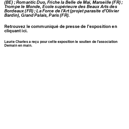
(BE) ; Romantic Duo, Friche la Belle de Mai, Marseille (FR) ;
Trompe le Monde, Ecole supérieure des Beaux Arts des
Bordeaux (FR) ; La Force de l’Art (projet parasite d’Olivier
Bardin), Grand Palais, Paris (FR).
Retrouvez le communiqué de presse de l’exposition en
cliquant ici.
Laurie Charles a reçu pour cette exposition le soutien de l’association
Demain en main.
Laurie Charles, Sans titre, 2013,
polystyrène, plâtre, grès, émail,
peinture, dimensions variables ©
Transmission(s)
Transmission(s)
Transmission(s)
Transmission(s)
courtesy de l’artiste
Mentions légales
Instagram
Crédits
Espace presse
Newsletter
Triangle-Astérides
Centre d’art contemporain
d’intérêt national