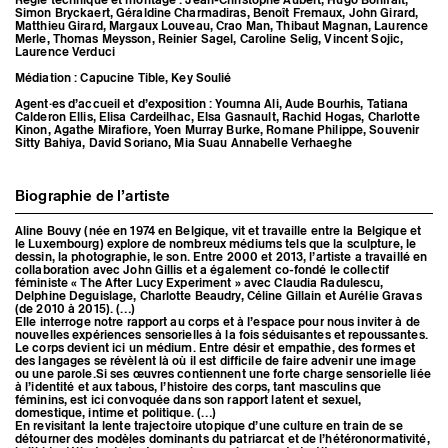
Simon Bryckaert, Géraldine Charmadiras, Benoît Fremaux, John Girard,
Matthieu Girard, Margaux Louveau, Crao Man, Thibaut Magnan, Laurence
Merle, Thomas Meysson, Reinier Sagel, Caroline Selig, Vincent Sojic,
Laurence Verduci
Médiation : Capucine Tible, Key Soulié
Agent·es d’accueil et d’exposition : Youmna Ali, Aude Bourhis, Tatiana
Calderon Ellis, Elisa Cardeilhac, Elsa Gasnault, Rachid Hogas, Charlotte
Kinon, Agathe Mirafiore, Yoen Murray Burke, Romane Philippe, Souvenir
Sitty Bahiya, David Soriano, Mia Suau Annabelle Verhaeghe
Biographie de l’artiste
Aline Bouvy (née en 1974 en Belgique, vit et travaille entre la Belgique et
le Luxembourg) explore de nombreux médiums tels que la sculpture, le
dessin, la photographie, le son. Entre 2000 et 2013, l’artiste a travaillé en
collaboration avec John Gillis et a également co-fondé le collectif
féministe « The After Lucy Experiment » avec Claudia Radulescu,
Delphine Deguislage, Charlotte Beaudry, Céline Gillain et Aurélie Gravas
(de 2010 à 2015). (…)
Elle interroge notre rapport au corps et à l’espace pour nous inviter à de
nouvelles expériences sensorielles à la fois séduisantes et repoussantes.
Le corps devient ici un médium. Entre désir et empathie, des formes et
des langages se révèlent là où il est difficile de faire advenir une image
ou une parole.Si ses œuvres contiennent une forte charge sensorielle liée
à l’identité et aux tabous, l’histoire des corps, tant masculins que
féminins, est ici convoquée dans son rapport latent et sexuel,
domestique, intime et politique. (…)
En revisitant la lente trajectoire utopique d’une culture en train de se
détourner des modèles dominants du patriarcat et de l’hétéronormativité,