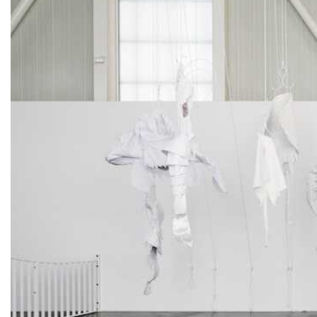
Artistes associé·es
Hors-les-murs
Ancien·nes résident·es et artistes associé·es