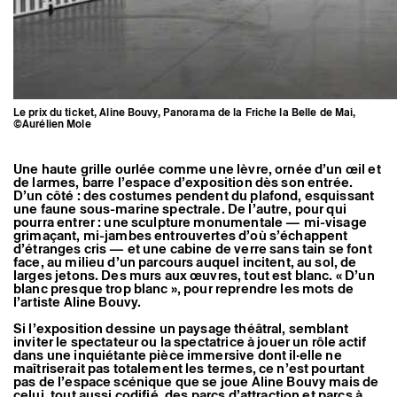
Le prix du ticket, Aline Bouvy, Panorama de la Friche la Belle de Mai,
©Aurélien Mole
Une haute grille ourlée comme une lèvre, ornée d’un œil et
de larmes, barre l’espace d’exposition dès son entrée.
D’un côté : des costumes pendent du plafond, esquissant
une faune sous-marine spectrale. De l’autre, pour qui
pourra entrer : une sculpture monumentale — mi-visage
grimaçant, mi-jambes entrouvertes d’où s’échappent
d’étranges cris — et une cabine de verre sans tain se font
face, au milieu d’un parcours auquel incitent, au sol, de
larges jetons. Des murs aux œuvres, tout est blanc. « D’un
blanc presque trop blanc », pour reprendre les mots de
l’artiste Aline Bouvy.
Si l’exposition dessine un paysage théâtral, semblant
inviter le spectateur ou la spectatrice à jouer un rôle actif
dans une inquiétante pièce immersive dont il·elle ne
maîtriserait pas totalement les termes, ce n’est pourtant
pas de l’espace scénique que se joue Aline Bouvy mais de
celui, tout aussi codifié, des parcs d’attraction et parcs à