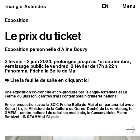
EN
Menu
Triangle-Astérides
Triangle-Astérides
Fermer
Centre d’art contemporain
d’intérêt national
Exposition
et résidence internationale d'artistes
Le prix du ticket
Présentation
À propos
Équipe et gouvernance
Exposition personnelle d’Aline Bouvy
Partenaires et réseaux
Formation professionnelle
3 février - 2 juin 2024, prolongée jusqu’au 1er septembre,
Adhérer / nous soutenir
vernissage public le vendredi 2 février de 17h à 22h
Rapports d'activité
Panorama, Friche la Belle de Mai
Informations pratiques
⮕
Lire la feuille de salle en cliquant ici
Programmation
Agenda : en cours et à venir
Une exposition co-conçue et co-produite par Triangle-Astérides et La
Expositions
Ferme du Buisson, centres d’art contemporain d’intérêt national
Événements
En co-production avec la SCIC Friche Belle de Mai et en partenariat avec
Programmation éditoriale
Kultur | Lx, le Ministère de la Culture du Grand-Duché de Luxembourg, le
Médiation
GMEM - centre national de création musicale, le Conservatoire Pierre
Publics associés
Barbizet - INSEAMM et Bi-pole
Les Nouveaux Commanditaires
Artistes résident·es et associé·es
Résident·es