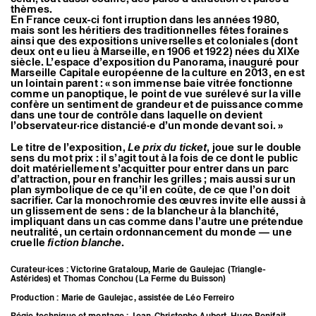
thèmes.
En France ceux-ci font irruption dans les années 1980,
mais sont les héritiers des traditionnelles fêtes foraines
ainsi que des expositions universelles et coloniales (dont
deux ont eu lieu à Marseille, en 1906 et 1922) nées du XIXe
siècle. L’espace d’exposition du Panorama, inauguré pour
Marseille Capitale européenne de la culture en 2013, en est
un lointain parent : « son immense baie vitrée fonctionne
comme un panoptique, le point de vue surélevé sur la ville
confère un sentiment de grandeur et de puissance comme
dans une tour de contrôle dans laquelle on devient
l’observateur·rice distancié·e d’un monde devant soi. »
Le titre de l’exposition,
Le prix du ticket
, joue sur le double
sens du mot prix : il s’agit tout à la fois de ce dont le public
doit matériellement s’acquitter pour entrer dans un parc
d’attraction, pour en franchir les grilles ; mais aussi sur un
plan symbolique de ce qu’il en coûte, de ce que l’on doit
sacrifier. Car la monochromie des œuvres invite elle aussi à
un glissement de sens : de la blancheur à la blanchité,
impliquant dans un cas comme dans l’autre une prétendue
neutralité, un certain ordonnancement du monde — une
cruelle
fiction blanche
.
Curateur·ices : Victorine Grataloup, Marie de Gaulejac (Triangle-
Astérides) et Thomas Conchou (La Ferme du Buisson)
Production : Marie de Gaulejac, assistée de Léo Ferreiro
Régie technique et montage : Jean-Christophe Aubert, Hugo Bonifait,