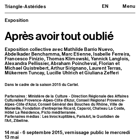
EN
Menu
Triangle-Astérides
Triangle-Astérides
Fermer
Centre d’art contemporain
d’intérêt national
Exposition
et résidence internationale d'artistes
Après avoir tout oublié
Présentation
À propos
Équipe et gouvernance
Exposition collective avec
Mathilde Barrio Nuevo
,
Partenaires et réseaux
Abdelkader Benchamma
,
Marc Etienne
,
Isabelle Ferreira
,
Francesco Finizio
Formation professionnelle
,
Thomas Klimowski
,
Yannick Langlois
,
Alexandra Pellissier
, Abraham Poincheval, Florian et
Adhérer / nous soutenir
Michael Quistrebert
, Arthur Sirignano,
Laurent Terras
,
Rapports d'activité
Mükerrem Tuncay
,
Lucille Uhlrich
et
Giuliana Zefferi
Informations pratiques
Dans le cadre de la saison 2015 du Cartel.
Programmation
Agenda : en cours et à venir
Expositions
Partenaires : Ministère de la Culture - Direction Régionale des Affaires
Culturelles Provence-Alpes-Côte d’Azur, Conseil Régional Provence-
Événements
Alpes-Côte d’Azur, Conseil Général des Bouches du Rhône, Ville de
Programmation éditoriale
Marseille, Fondation d’entreprise Ricard, Caparol, Chateau La Coste,
Médiation
Hôtel La Résidence, Picto méditerranée.
Partenaires médias : Les Inrockuptibles, ParisArt, le Quotidien de
Publics associés
l’Art, Zibeline.
Les Nouveaux Commanditaires
14 mai - 6 septembre 2015, vernissage public le mercredi
Artistes résident·es et associé·es
13 mai
Résident·es