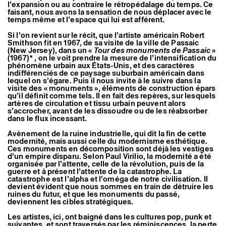
l’expansion ou au contraire le rétropédalage du temps. Ce
faisant, nous avons la sensation de nous déplacer avec le
temps même et l’espace qui lui est afférent.
Si l’on revient sur le récit, que l’artiste américain Robert
Smithson fit en 1967, de sa visite de la ville de Passaic
(New Jersey), dans un «
Tour des monuments de Passaic
»
(1967)* , on le voit prendre la mesure de l’intensification du
phénomène urbain aux États-Unis, et des caractères
indifférenciés de ce paysage suburbain américain dans
lequel on s’égare. Puis il nous invite à le suivre dans la
visite des « monuments », éléments de construction épars
qu’il définit comme tels. Il en fait des repères, sur lesquels
artères de circulation et tissu urbain peuvent alors
s’accrocher, avant de les dissoudre ou de les réabsorber
dans le flux incessant.
Avènement de la ruine industrielle, qui dit la fin de cette
modernité, mais aussi celle du modernisme esthétique.
Ces monuments en décomposition sont déjà les vestiges
d’un empire disparu. Selon Paul Virilio, la modernité a été
organisée par l’attente, celle de la révolution, puis de la
guerre et à présent l’attente de la catastrophe. La
catastrophe est l’alpha et l’oméga de notre civilisation. Il
devient évident que nous sommes en train de détruire les
ruines du futur, et que les monuments du passé,
deviennent les cibles stratégiques.
Les artistes, ici, ont baigné dans les cultures pop, punk et
suivantes, et sont traversés par les réminiscences, la perte