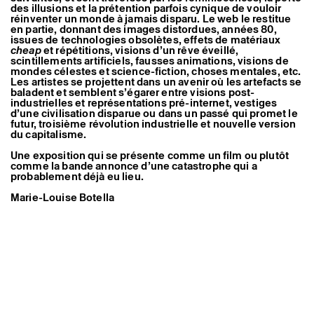
des illusions et la prétention parfois cynique de vouloir
réinventer un monde à jamais disparu. Le web le restitue
en partie, donnant des images distordues, années 80,
issues de technologies obsolètes, effets de matériaux
cheap
et répétitions, visions d’un rêve éveillé,
scintillements artificiels, fausses animations, visions de
mondes célestes et science-fiction, choses mentales, etc.
Les artistes se projettent dans un avenir où les artefacts se
baladent et semblent s’égarer entre visions post-
industrielles et représentations pré-internet, vestiges
d’une civilisation disparue ou dans un passé qui promet le
futur, troisième révolution industrielle et nouvelle version
du capitalisme.
Une exposition qui se présente comme un film ou plutôt
comme la bande annonce d’une catastrophe qui a
probablement déjà eu lieu.
Vue de l’exposition collective
Après avoir tout oublié
Après avoir tout oublié
Après avoir tout oublié
Après avoir tout oublié
Après avoir tout oublié
Après avoir tout oublié
Après avoir tout oublié
Après avoir tout oublié
Après avoir tout oublié
Après avoir tout oublié
Après avoir tout oublié
Après avoir tout oublié
Après avoir tout oublié
Après avoir tout oublié
Après avoir tout oublié
Après avoir tout oublié
Après avoir tout oublié
Après avoir tout oublié
Après avoir tout oublié
Après avoir tout oublié
Après avoir tout oublié
Après avoir tout oublié
Après avoir tout oublié
Après avoir tout oublié
Après avoir tout oublié
Après avoir tout oublié
Après avoir tout oublié
Après avoir tout oublié
Après avoir tout oublié
Après avoir tout oublié
Après avoir tout oublié
Après avoir tout oublié
Après avoir tout oublié
Après avoir tout oublié
Après avoir tout oublié
Après avoir tout oublié
Après avoir tout oublié
Après avoir tout oublié
Après avoir tout oublié
Après avoir tout oublié
Après avoir tout oublié
Après avoir tout oublié
Après avoir tout oublié
Après avoir tout oublié
Après avoir tout oublié
Après avoir tout oublié
Après avoir tout oublié
Après avoir tout oublié
Après avoir tout oublié
Après avoir tout oublié
, 2015,
Astérides, Marseille © JC Lett
Marie-Louise Botella
*Robert Smithson, “Une visite aux Monuments de Passaic,
New Jersey,” publié sous le titre “The Monuments of
Passaic” in
Artforum
, décembre 1967.
Pour consulter le livret de salle, cliquer ici.