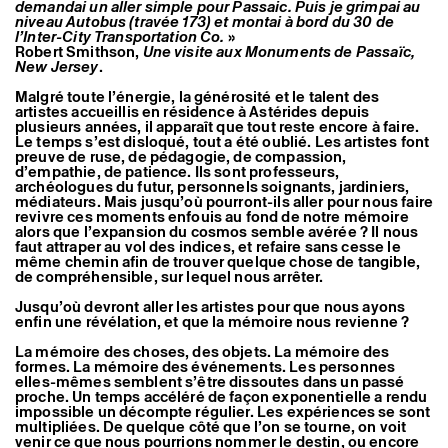
demandai un aller simple pour Passaic. Puis je grimpai au
niveau Autobus (travée 173) et montai à bord du 30 de
l’Inter-City Transportation Co.
»
Robert Smithson,
Une visite aux Monuments de Passaïc,
New Jersey
.
Malgré toute l’énergie, la générosité et le talent des
artistes accueillis en résidence à Astérides depuis
plusieurs années, il apparaît que tout reste encore à faire.
Le temps s’est disloqué, tout a été oublié. Les artistes font
preuve de ruse, de pédagogie, de compassion,
d’empathie, de patience. Ils sont professeurs,
archéologues du futur, personnels soignants, jardiniers,
médiateurs. Mais jusqu’où pourront-ils aller pour nous faire
revivre ces moments enfouis au fond de notre mémoire
alors que l’expansion du cosmos semble avérée ? Il nous
faut attraper au vol des indices, et refaire sans cesse le
même chemin afin de trouver quelque chose de tangible,
de compréhensible, sur lequel nous arrêter.
Jusqu’où devront aller les artistes pour que nous ayons
enfin une révélation, et que la mémoire nous revienne ?
La mémoire des choses, des objets. La mémoire des
formes. La mémoire des événements. Les personnes
elles-mêmes semblent s’être dissoutes dans un passé
proche. Un temps accéléré de façon exponentielle a rendu
impossible un décompte régulier. Les expériences se sont
multipliées. De quelque côté que l’on se tourne, on voit
venir ce que nous pourrions nommer le destin, ou encore