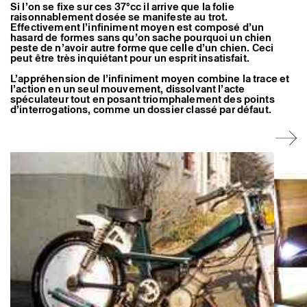
Si l’on se fixe sur ces 37°cc il arrive que la folie
Artistes associé·es
raisonnablement dosée se manifeste au trot.
Hors-les-murs
Effectivement l’infiniment moyen est composé d’un
Ancien·nes résident·es et artistes associé·es
hasard de formes sans qu’on sache pourquoi un chien
peste de n’avoir autre forme que celle d’un chien. Ceci
peut être très inquiétant pour un esprit insatisfait.
L’appréhension de l’infiniment moyen combine la trace et
l’action en un seul mouvement, dissolvant l’acte
spéculateur tout en posant triomphalement des points
d’interrogations, comme un dossier classé par défaut.