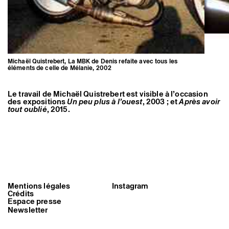
Michaël Quistrebert, La MBK de Denis refaite avec tous les
éléments de celle de Mélanie, 2002
Le travail de Michaël Quistrebert est visible à l’occasion
des expositions
Un peu plus à l’ouest
, 2003 ; et
Après avoir
tout oublié
, 2015.
Mentions légales
Instagram
Michaël Quistrebert, La MBK de
Crédits
Denis refaite avec tous les
éléments de celle de
Espace presse
Mélanie, 2002
Newsletter