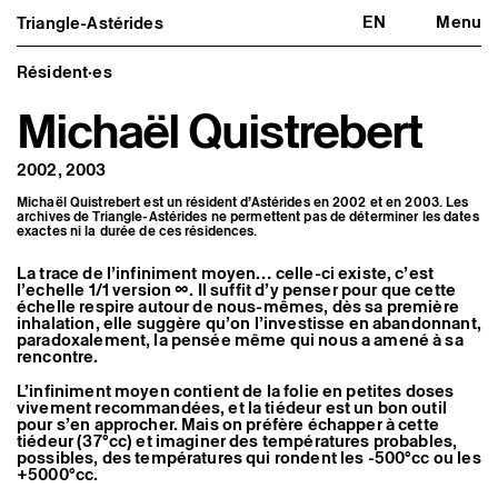
EN
Menu
Triangle-Astérides
Triangle-Astérides
Fermer
Centre d’art contemporain
d’intérêt national
Résident·es
et résidence internationale d'artistes
Michaël Quistrebert
Présentation
À propos
2002, 2003
Équipe et gouvernance
Partenaires et réseaux
Michaël Quistrebert est un résident d’Astérides en 2002 et en 2003. Les
Formation professionnelle
archives de Triangle-Astérides ne permettent pas de déterminer les dates
Adhérer / nous soutenir
exactes ni la durée de ces résidences.
Rapports d'activité
Informations pratiques
La trace de l’infiniment moyen… celle-ci existe, c’est
l’echelle 1/1 version ∞. Il suffit d’y penser pour que cette
Programmation
échelle respire autour de nous-mêmes, dès sa première
Agenda : en cours et à venir
inhalation, elle suggère qu’on l’investisse en abandonnant,
paradoxalement, la pensée même qui nous a amené à sa
Expositions
rencontre.
Événements
Programmation éditoriale
L’infiniment moyen contient de la folie en petites doses
Médiation
vivement recommandées, et la tiédeur est un bon outil
Publics associés
pour s’en approcher. Mais on préfère échapper à cette
Les Nouveaux Commanditaires
tiédeur (37°cc) et imaginer des températures probables,
possibles, des températures qui rondent les -500°cc ou les
Artistes résident·es et associé·es
+5000°cc.
Résident·es