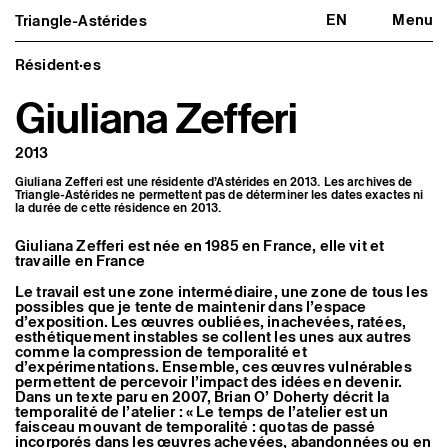
EN
Menu
Triangle-Astérides
Triangle-Astérides
Fermer
Centre d’art contemporain
d’intérêt national
Résident·es
et résidence internationale d'artistes
Giuliana Zefferi
Présentation
À propos
2013
Équipe et gouvernance
Partenaires et réseaux
Giuliana Zefferi est une résidente d’Astérides en 2013. Les archives de
Formation professionnelle
Triangle-Astérides ne permettent pas de déterminer les dates exactes ni
Adhérer / nous soutenir
la durée de cette résidence en 2013.
Rapports d'activité
Informations pratiques
Giuliana Zefferi est née en 1985 en France, elle vit et
travaille en France
Programmation
Agenda : en cours et à venir
Le travail est une zone intermédiaire, une zone de tous les
possibles que je tente de maintenir dans l’espace
Expositions
d’exposition. Les œuvres oubliées, inachevées, ratées,
Événements
esthétiquement instables se collent les unes aux autres
Programmation éditoriale
comme la compression de temporalité et
Médiation
d’expérimentations. Ensemble, ces œuvres vulnérables
Publics associés
permettent de percevoir l’impact des idées en devenir.
Les Nouveaux Commanditaires
Dans un texte paru en 2007, Brian O’ Doherty décrit la
temporalité de l’atelier : « Le temps de l’atelier est un
Artistes résident·es et associé·es
faisceau mouvant de temporalité : quotas de passé
incorporés dans les œuvres achevées, abandonnées ou en
Résident·es