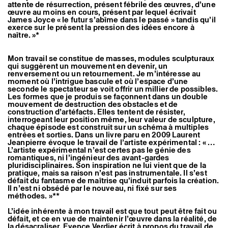
attente de résurrection, présent fébrile des œuvres, d’une
Artistes associé·es
œuvre au moins en cours, présent par lequel écrivait
Hors-les-murs
James Joyce « le futur s’abîme dans le passé » tandis qu’il
Ancien·nes résident·es et artistes associé·es
exerce sur le présent la pression des idées encore à
naître. »*
Mon travail se constitue de masses, modules sculpturaux
qui suggèrent un mouvement en devenir, un
renversement ou un retournement. Je m’intéresse au
moment où l’intrigue bascule et où l’espace d’une
seconde le spectateur se voit offrir un millier de possibles.
Les formes que je produis se façonnent dans un double
mouvement de destruction des obstacles et de
construction d’artéfacts. Elles tentent de résister,
interrogeant leur position même, leur valeur de sculpture,
chaque épisode est construit sur un schéma à multiples
entrées et sorties. Dans un livre paru en 2009 Laurent
Jeanpierre évoque le travail de l’artiste expérimental : « …
L’artiste expérimental n’est certes pas le génie des
romantiques, ni l’ingénieur des avant-gardes
pluridisciplinaires. Son inspiration ne lui vient que de la
pratique, mais sa raison n’est pas instrumentale. Il s’est
défait du fantasme de maîtrise qu’induit parfois la création.
Il n’est ni obsédé par le nouveau, ni fixé sur ses
méthodes. »**
L’idée inhérente à mon travail est que tout peut être fait ou
défait, et ce en vue de maintenir l’œuvre dans la réalité, de
la désacraliser. Evence Verdier écrit à propos du travail de