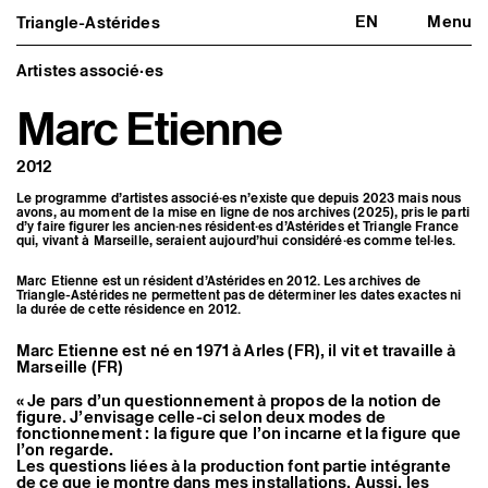
EN
Menu
Triangle-Astérides
Triangle-Astérides
Fermer
Centre d’art contemporain
d’intérêt national
Artistes associé·es
et résidence internationale d'artistes
Marc Etienne
Présentation
À propos
2012
Équipe et gouvernance
Partenaires et réseaux
Le programme d’artistes associé·es n’existe que depuis 2023 mais nous
Formation professionnelle
avons, au moment de la mise en ligne de nos archives (2025), pris le parti
Adhérer / nous soutenir
d’y faire figurer les ancien·nes résident·es d’Astérides et Triangle France
Rapports d'activité
qui, vivant à Marseille, seraient aujourd’hui considéré·es comme tel·les.
Informations pratiques
Marc Etienne est un résident d’Astérides en 2012. Les archives de
Triangle-Astérides ne permettent pas de déterminer les dates exactes ni
Programmation
la durée de cette résidence en 2012.
Agenda : en cours et à venir
Expositions
Marc Etienne est né en 1971 à Arles (FR), il vit et travaille à
Événements
Marseille (FR)
Programmation éditoriale
Médiation
« Je pars d’un questionnement à propos de la notion de
Publics associés
figure. J’envisage celle-ci selon deux modes de
Les Nouveaux Commanditaires
fonctionnement : la figure que l’on incarne et la figure que
l’on regarde.
Artistes résident·es et associé·es
Les questions liées à la production font partie intégrante
de ce que je montre dans mes installations. Aussi, les
Résident·es