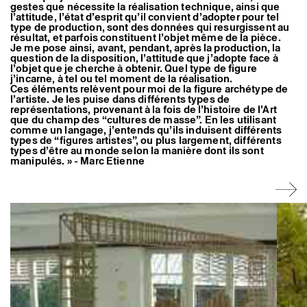
gestes que nécessite la réalisation technique, ainsi que
Artistes associé·es
l’attitude, l’état d’esprit qu’il convient d’adopter pour tel
Hors-les-murs
type de production, sont des données qui resurgissent au
Ancien·nes résident·es et artistes associé·es
résultat, et parfois constituent l’objet même de la pièce.
Je me pose ainsi, avant, pendant, après la production, la
question de la disposition, l’attitude que j’adopte face à
l’objet que je cherche à obtenir. Quel type de figure
j’incarne, à tel ou tel moment de la réalisation.
Ces éléments relèvent pour moi de la figure archétype de
l’artiste. Je les puise dans différents types de
représentations, provenant à la fois de l’histoire de l’Art
que du champ des “cultures de masse”. En les utilisant
comme un langage, j’entends qu’ils induisent différents
types de “figures artistes”, ou plus largement, différents
types d’être au monde selon la manière dont ils sont
manipulés. » - Marc Etienne