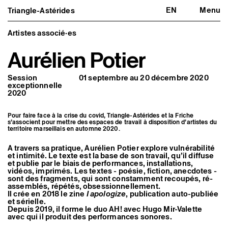
EN
Menu
Triangle-Astérides
Triangle-Astérides
Fermer
Centre d’art contemporain
d’intérêt national
Artistes associé·es
et résidence internationale d'artistes
Aurélien Potier
Présentation
À propos
Session
01 septembre au 20 décembre 2020
Équipe et gouvernance
exceptionnelle
Partenaires et réseaux
2020
Formation professionnelle
Adhérer / nous soutenir
Rapports d'activité
Pour faire face à la crise du covid, Triangle-Astérides et la Friche
Informations pratiques
s’associent pour mettre des espaces de travail à disposition d’artistes du
territoire marseillais en automne 2020.
Programmation
Agenda : en cours et à venir
A travers sa pratique, Aurélien Potier explore vulnérabilité
et intimité. Le texte est la base de son travail, qu’il diffuse
Expositions
et publie par le biais de performances, installations,
Événements
vidéos, imprimés. Les textes - poésie, fiction, anecdotes -
Programmation éditoriale
sont des fragments, qui sont constamment recoupés, ré-
Médiation
assemblés, répétés, obsessionnellement.
Publics associés
Il crée en 2018 le zine
I apologize
, publication auto-publiée
Les Nouveaux Commanditaires
et sérielle.
Depuis 2019, il forme le duo AH! avec Hugo Mir-Valette
avec qui il produit des performances sonores.
Artistes résident·es et associé·es
Résident·es