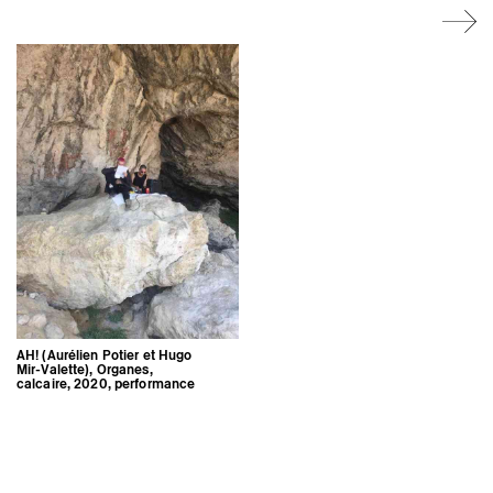
Artistes associé·es
Hors-les-murs
Ancien·nes résident·es et artistes associé·es
AH! (Aurélien Potier et Hugo
Mir-Valette), Organes,
calcaire, 2020, performance