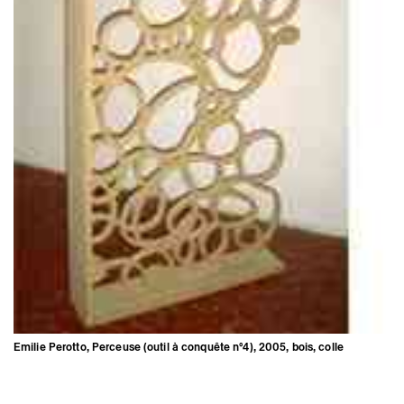
Emilie Perotto,
Perceuse (outil à
Sans titre
conquête n°4)
, 2005, bois, colle
Emilie Perotto, Perceuse (outil à conquête n°4), 2005, bois, colle