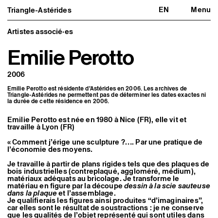
EN
Menu
Triangle-Astérides
Triangle-Astérides
Fermer
Centre d’art contemporain
d’intérêt national
Artistes associé·es
et résidence internationale d'artistes
Emilie Perotto
Présentation
À propos
2006
Équipe et gouvernance
Partenaires et réseaux
Emilie Perotto est résidente d’Astérides en 2006. Les archives de
Formation professionnelle
Triangle-Astérides ne permettent pas de déterminer les dates exactes ni
Adhérer / nous soutenir
la durée de cette résidence en 2006.
Rapports d'activité
Informations pratiques
Emilie Perotto est née en 1980 à Nice (FR), elle vit et
travaille à Lyon (FR)
Programmation
Agenda : en cours et à venir
« Comment j’érige une sculpture ?…. Par une pratique de
l’économie des moyens.
Expositions
Événements
Je travaille à partir de plans rigides tels que des plaques de
Programmation éditoriale
bois industrielles (contreplaqué, aggloméré, médium),
Médiation
matériaux adéquats au bricolage. Je transforme le
Publics associés
matériau en figure par la découpe
dessin à la scie sauteuse
Les Nouveaux Commanditaires
dans la plaque
et l’assemblage.
Je qualifierais les figures ainsi produites “d’imaginaires”,
Artistes résident·es et associé·es
car elles sont le résultat de soustractions : je ne conserve
que les qualités de l’objet représenté qui sont utiles dans
Résident·es