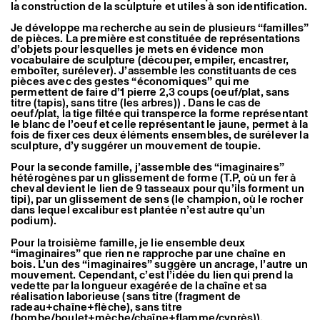
la construction de la sculpture et utiles à son identification.
Artistes associé·es
Hors-les-murs
Je développe ma recherche au sein de plusieurs “familles”
Ancien·nes résident·es et artistes associé·es
de pièces. La première est constituée de représentations
d’objets pour lesquelles je mets en évidence mon
vocabulaire de sculpture (découper, empiler, encastrer,
emboîter, surélever). J’assemble les constituants de ces
pièces avec des gestes “économiques” qui me
permettent de faire d’1 pierre 2,3 coups (oeuf/plat, sans
titre (tapis), sans titre (les arbres)) . Dans le cas de
oeuf/plat, la tige filtée qui transperce la forme représentant
le blanc de l’oeuf et celle représentant le jaune, permet à la
fois de fixer ces deux éléments ensembles, de surélever la
sculpture, d’y suggérer un mouvement de toupie.
Pour la seconde famille, j’assemble des “imaginaires”
hétérogènes par un glissement de forme (T.P, où un fer à
cheval devient le lien de 9 tasseaux pour qu’ils forment un
tipi), par un glissement de sens (le champion, où le rocher
dans lequel excalibur est plantée n’est autre qu’un
podium).
Pour la troisième famille, je lie ensemble deux
“imaginaires” que rien ne rapproche par une chaîne en
bois. L’un des “imaginaires” suggère un ancrage, l’autre un
mouvement. Cependant, c’est l’idée du lien qui prend la
vedette par la longueur exagérée de la chaîne et sa
réalisation laborieuse (sans titre (fragment de
radeau+chaîne+flèche), sans titre
(bombe/boulet+mèche/chaîne+flamme/cyprès)).