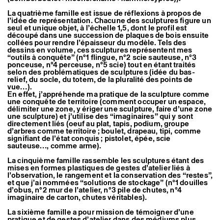
La quatrième famille est issue de réflexions à propos de
l’idée de représentation. Chacune des sculptures figure un
seul et unique objet, à l’échelle 1,5, dont le profil est
découpé dans une succession de plaques de bois ensuite
collées pour rendre l’épaisseur du modèle. Tels des
dessins en volume, ces sculptures représentent mes
“outils à conquête” (n°1 flingue, n°2 scie sauteuse, n°3
ponceuse, n°4 perceuse, n°5 scie) tout en étant traités
selon des problématiques de sculptures (idée du bas-
relief, du socle, du totem, de la pluralité des points de
vue…).
En effet, j’appréhende ma pratique de la sculpture comme
une conquête de territoire (comment occuper un espace,
délimiter une zone, y ériger une sculpture, faire d’une zone
une sculpture) et j’utilise des “imaginaires” qui y sont
directement liés (oeuf au plat, tapis, podium, groupe
d’arbres comme territoire ; boulet, drapeau, tipi, comme
signifiant de l’état conquis ; pistolet, épée, scie
sauteuse…, comme arme).
La cinquième famille rassemble les sculptures étant des
mises en formes plastiques de gestes d’atelier liés à
l’observation, le rangement et la conservation des “restes”,
et que j’ai nommées “solutions de stockage” (n°1 douilles
d’obus, n°2 mur de l’atelier, n°3 pile de chutes, n°4
imaginaire de carton, chutes véritables).
La sixième famille a pour mission de témoigner d’une
pratique et de gestes d’atelier dans des médiums plus