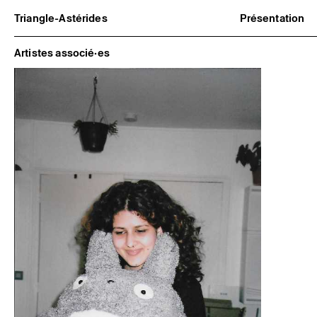
Triangle-Astérides
Présentation
Centre d’art contemporain
À propos
d’intérêt national
Équipe et go
Artistes associé·es
et résidence internationale d'artistes
Partenaires e
Formation pr
Adhérer / no
Rapports d'ac
Informations