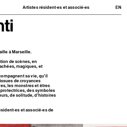
Artistes résident·es et associé·es
EN
Résident·es
ti
Artistes associé·es
Hors-les-murs
Ancien·nes résident·es et artistes
associé·es
ille à Marseille.
ation de scènes, en
cachées, magiques, et
compagnent sa vie, qu’il
s issues de croyances
res, les monstres et êtres
 protectrices, des symboles
urs, de solitude, d’histoires
résident·es et associé·es de