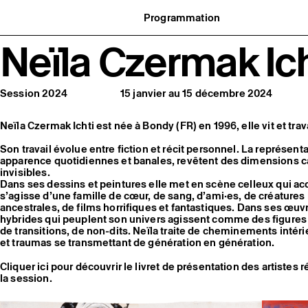
Programmation
Agenda : en cours et à venir
Neïla Czermak Ich
uvernance
Expositions
t réseaux
Événements
ofessionnelle
Programmation éditoriale
us soutenir
Médiation
tivité
Publics associés
Session 2024
15 janvier au 15 décembre 2024
 pratiques
Les Nouveaux Commanditaires
Neïla Czermak Ichti est née à Bondy (FR) en 1996, elle vit et trava
Son travail évolue entre fiction et récit personnel. La représent
apparence quotidiennes et banales, revêtent des dimensions 
invisibles.
Dans ses dessins et peintures elle met en scène celleux qui ac
s’agisse d’une famille de cœur, de sang, d’ami·es, de créature
ancestrales, de films horrifiques et fantastiques. Dans ses œuv
hybrides qui peuplent son univers agissent comme des figures
de transitions, de non-dits. Neïla traite de cheminements intérie
et traumas se transmettant de génération en génération.
Cliquer ici pour découvrir le livret de présentation des artistes 
la session.