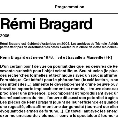
Programmation
Agenda : en cours et à venir
Rémi Bragard
uvernance
Expositions
t réseaux
Événements
ofessionnelle
Programmation éditoriale
us soutenir
Médiation
tivité
Publics associés
2005
 pratiques
Les Nouveaux Commanditaires
Rémi Bragard est résident d’Astérides en 2005. Les archives de Triangle-Astéri
permettent pas de déterminer les dates exactes ni la durée de cette résidence
Rémi Bragard est né en 1978, il vit et travaille à Marseille (FR)
D’un certain point de vue on pourrait dire que les oeuvres de 
savante curiosité pour l’objet scientifique. Sculpturales (le plu
des recherches formelles et techniques avec un soucis affirmé 
l’empirique. Cet intérêt pour le phénomène (la caléfaction, la c
des intensités…) alimente le développement d’une oeuvre ouver
travail se rapporte implacablement au monde, il trouve dans sa 
proclamer une présence. Décomposant et reproduisant avec une
les mécanismes du réel, l’oeuvre dit aussi son potentiel à agir su
Les pièces de Rémi Bragard jouent de leur efficience et quand
une rugosité, elles affirment une dangerosité (tournant sur ell
évoquant des armes de fortune…). En travaillant avec les énergies
exprime une sourde violence. Il convie le spectateur à tourner a