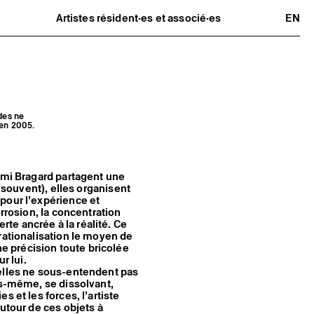
Artistes résident·es et associé·es
EN
Résident·es
Artistes associé·es
Hors-les-murs
Ancien·nes résident·es et artistes
associé·es
des ne
 en 2005.
Rémi Bragard partagent une
s souvent), elles organisent
pour l’expérience et
orrosion, la concentration
te ancrée à la réalité. Ce
rationalisation le moyen de
 précision toute bricolée
r lui.
 elles ne sous-entendent pas
es-même, se dissolvant,
 et les forces, l’artiste
utour de ces objets à