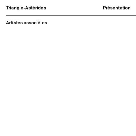
Triangle-Astérides
Présentation
Centre d’art contemporain
À propos
d’intérêt national
Équipe et go
Artistes associé·es
et résidence internationale d'artistes
Partenaires e
Formation pr
Adhérer / no
Rapports d'ac
Informations