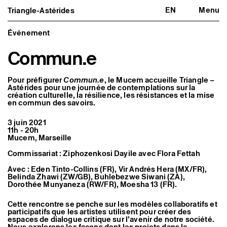
EN
Menu
Triangle-Astérides
Triangle-Astérides
Fermer
Centre d’art contemporain
d’intérêt national
Événement
et résidence internationale d'artistes
Commun.e
Présentation
À propos
Équipe et gouvernance
Pour préfigurer
Commun.e
, le Mucem accueille Triangle –
Partenaires et réseaux
Astérides pour une journée de contemplations sur la
création culturelle, la résilience, les résistances et la mise
Formation professionnelle
en commun des savoirs.
Adhérer / nous soutenir
Rapports d'activité
Informations pratiques
3 juin 2021
11h - 20h
Mucem, Marseille
Programmation
Agenda : en cours et à venir
Commissariat : Ziphozenkosi Dayile avec Flora Fettah
Expositions
Événements
Avec : Eden Tinto-Collins (FR), Vir Andrés Hera (MX/FR),
Programmation éditoriale
Belinda Zhawi (ZW/GB), Buhlebezwe Siwani (ZA),
Médiation
Dorothée Munyaneza (RW/FR), Moesha 13 (FR).
Publics associés
Les Nouveaux Commanditaires
Cette rencontre se penche sur les modèles collaboratifs et
participatifs que les artistes utilisent pour créer des
Artistes résident·es et associé·es
espaces de dialogue critique sur l’avenir de notre société.
Résident·es
Nous explorons les façons dont les projets dans le