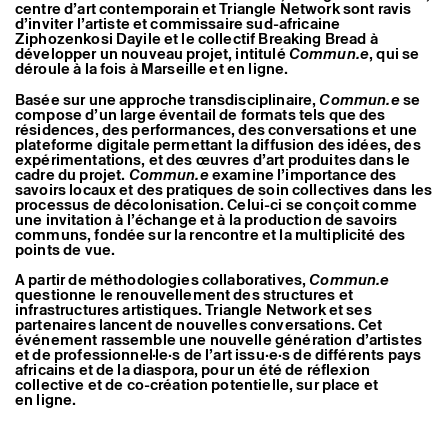
centre d’art contemporain et Triangle Network sont ravis
d’inviter l’artiste et commissaire sud-africaine
Ziphozenkosi Dayile et le collectif Breaking Bread à
développer un nouveau projet, intitulé
Commun.e
, qui se
déroule à la fois à Marseille et en ligne.
Basée sur une approche transdisciplinaire,
Commun.e
se
compose d’un large éventail de formats tels que des
résidences, des performances, des conversations et une
plateforme digitale permettant la diffusion des idées, des
expérimentations, et des œuvres d’art produites dans le
cadre du projet.
Commun.e
examine l’importance des
savoirs locaux et des pratiques de soin collectives dans les
processus de décolonisation. Celui-ci se conçoit comme
une invitation à l’échange et à la production de savoirs
communs, fondée sur la rencontre et la multiplicité des
points de vue.
A partir de méthodologies collaboratives,
Commun.e
questionne le renouvellement des structures et
infrastructures artistiques. Triangle Network et ses
partenaires lancent de nouvelles conversations. Cet
Intervention de Vir Andrés Hera,
événement rassemble une nouvelle génération d’artistes
artiste et membre du comité
éditorial de Qalqalah, dans le
et de professionnel·le·s de l’art issu·e·s de différents pays
cadre du programme public
africains et de la diaspora, pour un été de réflexion
Commun.e au Mucem, production :
collective et de co-création potentielle, sur place et
Triangle - Astérides, 3 juin 2021 ©
en ligne.
Grégoire d’Ablon.