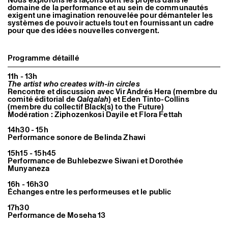
Artistes associé·es
domaine de la performance et au sein de communautés
exigent une imagination renouvelée pour démanteler les
Hors-les-murs
systèmes de pouvoir actuels tout en fournissant un cadre
Ancien·nes résident·es et artistes associé·es
pour que des idées nouvelles convergent.
Programme détaillé
11h - 13h
The artist who creates with-in circles
Rencontre et discussion avec Vir Andrés Hera (membre du
comité éditorial de
Qalqalah
) et Eden Tinto-Collins
(membre du collectif Black(s) to the Future)
Modération : Ziphozenkosi Dayile et Flora Fettah
14h30 - 15h
Performance sonore de Belinda Zhawi
15h15 - 15h45
Performance de Buhlebezwe Siwani et Dorothée
Munyaneza
16h - 16h30
Échanges entre les performeuses et le public
17h30
Performance de Moseha 13