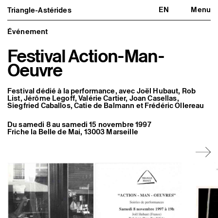
EN
Menu
Triangle-Astérides
Triangle-Astérides
Fermer
Centre d’art contemporain
d’intérêt national
Événement
et résidence internationale d'artistes
Festival Action-Man-
Présentation
Oeuvre
À propos
Équipe et gouvernance
Partenaires et réseaux
Festival dédié à la performance, avec Joël Hubaut, Rob
Formation professionnelle
List, Jérôme Legoff, Valérie Cartier, Joan Casellas,
Adhérer / nous soutenir
Siegfried Caballos, Catie de Balmann et Frédéric Ollereau
Rapports d'activité
Informations pratiques
Du samedi 8 au samedi 15 novembre 1997
Friche la Belle de Mai, 13003 Marseille
Programmation
Agenda : en cours et à venir
Expositions
Événements
Programmation éditoriale
Médiation
Publics associés
Les Nouveaux Commanditaires
Artistes résident·es et associé·es
Résident·es