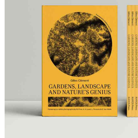
Artistes associé·es
Hors-les-murs
Ancien·nes résident·es et artistes associé·es