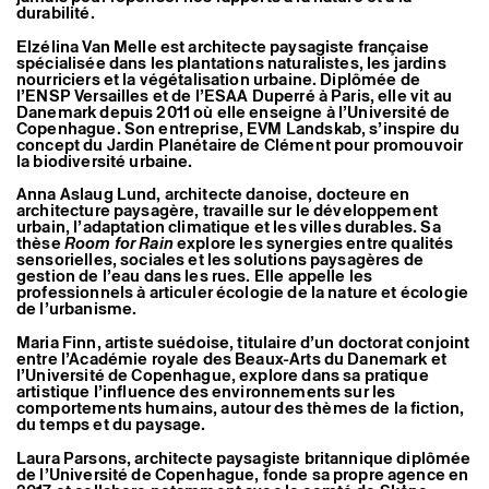
durabilité.
Elzélina Van Melle est architecte paysagiste française
spécialisée dans les plantations naturalistes, les jardins
nourriciers et la végétalisation urbaine. Diplômée de
l’ENSP Versailles et de l’ESAA Duperré à Paris, elle vit au
Danemark depuis 2011 où elle enseigne à l’Université de
Copenhague. Son entreprise, EVM Landskab, s’inspire du
concept du Jardin Planétaire de Clément pour promouvoir
la biodiversité urbaine.
Anna Aslaug Lund, architecte danoise, docteure en
architecture paysagère, travaille sur le développement
urbain, l’adaptation climatique et les villes durables. Sa
thèse
Room for Rain
explore les synergies entre qualités
sensorielles, sociales et les solutions paysagères de
gestion de l’eau dans les rues. Elle appelle les
professionnels à articuler écologie de la nature et écologie
de l’urbanisme.
Maria Finn, artiste suédoise, titulaire d’un doctorat conjoint
entre l’Académie royale des Beaux-Arts du Danemark et
l’Université de Copenhague, explore dans sa pratique
artistique l’influence des environnements sur les
comportements humains, autour des thèmes de la fiction,
du temps et du paysage.
Laura Parsons, architecte paysagiste britannique diplômée
de l’Université de Copenhague, fonde sa propre agence en