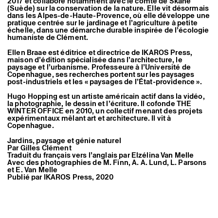
2017 et collabore notamment avec le comté de Skåne
(Suède) sur la conservation de la nature. Elle vit désormais
dans les Alpes-de-Haute-Provence, où elle développe une
pratique centrée sur le jardinage et l’agriculture à petite
échelle, dans une démarche durable inspirée de l’écologie
humaniste de Clément.
Ellen Braae est éditrice et directrice de IKAROS Press,
maison d’édition spécialisée dans l’architecture, le
paysage et l’urbanisme. Professeure à l’Université de
Copenhague, ses recherches portent sur les paysages
post-industriels et les « paysages de l’État-providence ».
Hugo Hopping est un artiste américain actif dans la vidéo,
la photographie, le dessin et l’écriture. Il cofonde THE
WINTER OFFICE en 2010, un collectif menant des projets
expérimentaux mêlant art et architecture. Il vit à
Copenhague.
Jardins, paysage et génie naturel
Par Gilles Clément
Traduit du français vers l’anglais par Elzélina Van Melle
Avec des photographies de M. Finn, A. A. Lund, L. Parsons
et E. Van Melle
Publié par IKAROS Press, 2020