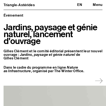
EN
Menu
Triangle-Astérides
Triangle-Astérides
Fermer
Centre d’art contemporain
d’intérêt national
Événement
et résidence internationale d'artistes
Jardins, paysage et génie
Présentation
naturel, lancement
À propos
Équipe et gouvernance
d'ouvrage
Partenaires et réseaux
Formation professionnelle
Adhérer / nous soutenir
Gilles Clément et le comité éditorial présentent leur nouvel
Rapports d'activité
ouvrage :
Jardins, paysage et génie naturel
de
Informations pratiques
Gilles Clément
Programmation
Dans le cadre du programme en ligne
Nature
Agenda : en cours et à venir
as Infrastructure
, organisé par The Winter Office.
Expositions
Événements
Programmation éditoriale
Médiation
Publics associés
Les Nouveaux Commanditaires
Artistes résident·es et associé·es
Résident·es