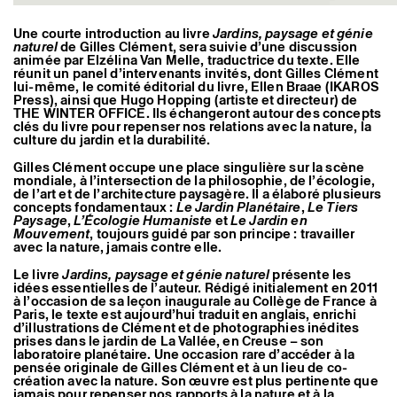
Une courte introduction au livre
Jardins, paysage et génie
naturel
de Gilles Clément, sera suivie d’une discussion
animée par Elzélina Van Melle, traductrice du texte. Elle
réunit un panel d’intervenants invités, dont Gilles Clément
lui-même, le comité éditorial du livre, Ellen Braae (IKAROS
Press), ainsi que Hugo Hopping (artiste et directeur) de
THE WINTER OFFICE. Ils échangeront autour des concepts
clés du livre pour repenser nos relations avec la nature, la
culture du jardin et la durabilité.
Gilles Clément occupe une place singulière sur la scène
mondiale, à l’intersection de la philosophie, de l’écologie,
de l’art et de l’architecture paysagère. Il a élaboré plusieurs
concepts fondamentaux :
Le Jardin Planétaire
,
Le Tiers
Paysage
,
L’Écologie Humaniste
et
Le Jardin en
Mouvement
, toujours guidé par son principe : travailler
avec la nature, jamais contre elle.
Le livre
Jardins, paysage et génie naturel
présente les
idées essentielles de l’auteur. Rédigé initialement en 2011
à l’occasion de sa leçon inaugurale au Collège de France à
Paris, le texte est aujourd’hui traduit en anglais, enrichi
d’illustrations de Clément et de photographies inédites
prises dans le jardin de La Vallée, en Creuse – son
laboratoire planétaire. Une occasion rare d’accéder à la
pensée originale de Gilles Clément et à un lieu de co-
création avec la nature. Son œuvre est plus pertinente que
jamais pour repenser nos rapports à la nature et à la