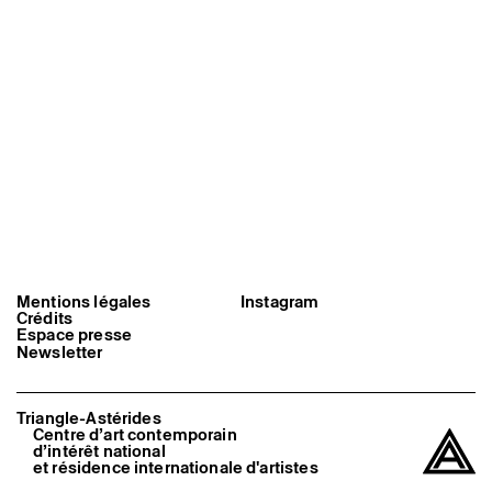
Artistes associé·es
Hors-les-murs
Ancien·nes résident·es et artistes associé·es
Mentions légales
Instagram
Crédits
Espace presse
Newsletter
Triangle-Astérides
Centre d’art contemporain
d’intérêt national
et résidence internationale d'artistes