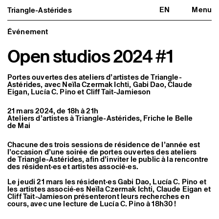
EN
Menu
Triangle-Astérides
Triangle-Astérides
Fermer
Centre d’art contemporain
d’intérêt national
Événement
et résidence internationale d'artistes
Open studios 2024 #1
Présentation
À propos
Équipe et gouvernance
Portes ouvertes des ateliers d’artistes de Triangle-
Partenaires et réseaux
Astérides, avec Neïla Czermak Ichti, Gabi Dao, Claude
Eigan, Lucía C. Pino et Cliff Tait-Jamieson
Formation professionnelle
Adhérer / nous soutenir
Rapports d'activité
21 mars 2024, de 18h à 21h
Informations pratiques
Ateliers d’artistes à Triangle-Astérides, Friche le Belle
de Mai
Programmation
Agenda : en cours et à venir
Chacune des trois sessions de résidence de l’année est
Expositions
l’occasion d’une soirée de portes ouvertes des ateliers
Événements
de Triangle-Astérides, afin d’inviter le public à la rencontre
des résident·es et artistes associé·es.
Programmation éditoriale
Médiation
Le jeudi 21 mars les résident·es Gabi Dao, Lucía C. Pino et
Publics associés
les artistes associé·es Neïla Czermak Ichti, Claude Eigan et
Les Nouveaux Commanditaires
Cliff Tait-Jamieson présenteront leurs recherches en
cours, avec une lecture de Lucía C. Pino à 18h30 !
Artistes résident·es et associé·es
Résident·es