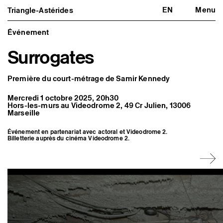
EN
Menu
Triangle-Astérides
Triangle-Astérides
Fermer
Centre d’art contemporain
d’intérêt national
Événement
et résidence internationale d'artistes
Surrogates
Présentation
À propos
Équipe et gouvernance
Première du court-métrage de Samir Kennedy
Partenaires et réseaux
Formation professionnelle
Mercredi 1 octobre 2025, 20h30
Adhérer / nous soutenir
Hors-les-murs au Videodrome 2, 49 Cr Julien, 13006
Rapports d'activité
Marseille
Informations pratiques
Événement en partenariat avec
act
o
ral
et Videodrome 2.
Programmation
Billetterie auprès du cinéma
Videodrome 2
.
Agenda : en cours et à venir
Expositions
Événements
Programmation éditoriale
Médiation
Publics associés
Les Nouveaux Commanditaires
Artistes résident·es et associé·es
Résident·es