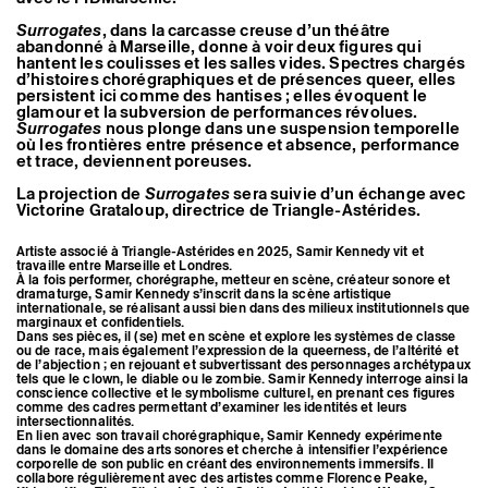
Surrogates
, dans la carcasse creuse d’un théâtre
abandonné à Marseille, donne à voir deux figures qui
hantent les coulisses et les salles vides. Spectres chargés
d’histoires chorégraphiques et de présences queer, elles
persistent ici comme des hantises ; elles évoquent le
glamour et la subversion de performances révolues.
Surrogates
nous plonge dans une suspension temporelle
où les frontières entre présence et absence, performance
et trace, deviennent poreuses.
La projection de
Surrogates
sera suivie d’un échange avec
Victorine Grataloup, directrice de Triangle-Astérides.
Artiste associé à Triangle-Astérides en 2025, Samir Kennedy
vit et
travaille entre Marseille et Londres.
À la fois performer, chorégraphe, metteur en scène, créateur sonore et
dramaturge, Samir Kennedy s’inscrit dans la scène artistique
internationale, se réalisant aussi bien dans des milieux institutionnels que
marginaux et confidentiels.
Dans ses pièces, il (se) met en scène et explore les systèmes de classe
ou de race, mais également l’expression de la queerness, de l’altérité et
de l’abjection ; en rejouant et subvertissant des personnages archétypaux
tels que le clown, le diable ou le zombie. Samir Kennedy interroge ainsi la
conscience collective et le symbolisme culturel, en prenant ces figures
comme des cadres permettant d’examiner les identités et leurs
intersectionnalités.
En lien avec son travail chorégraphique, Samir Kennedy expérimente
dans le domaine des arts sonores et cherche à intensifier l’expérience
corporelle de son public en créant des environnements immersifs. Il
collabore régulièrement avec des artistes comme Florence Peake,