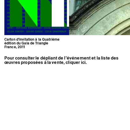
Carton d’invitation à la Quatrième
édition du Gala de Triangle
France, 2011
Pour consulter le dépliant de l’événement et la liste des
Carton d’invitation à la Quatrième
édition du Gala de Triangle
œuvres proposées à la vente, cliquer ici.
France, 2011
Mentions légales
Instagram
Crédits
Espace presse
Newsletter