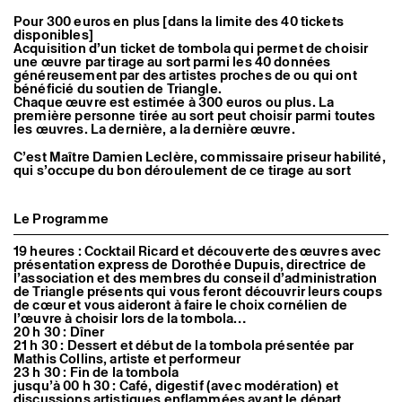
Pour 300 euros en plus [dans la limite des 40 tickets
disponibles]
Acquisition d’un ticket de tombola qui permet de choisir
une œuvre par tirage au sort parmi les 40 données
généreusement par des artistes proches de ou qui ont
bénéficié du soutien de Triangle.
Chaque œuvre est estimée à 300 euros ou plus. La
première personne tirée au sort peut choisir parmi toutes
les œuvres. La dernière, a la dernière œuvre.
C’est Maître Damien Leclère, commissaire priseur habilité,
qui s’occupe du bon déroulement de ce tirage au sort
Le Programme
19 heures : Cocktail Ricard et découverte des œuvres avec
présentation express de Dorothée Dupuis, directrice de
l’association et des membres du conseil d’administration
de Triangle présents qui vous feront découvrir leurs coups
de cœur et vous aideront à faire le choix cornélien de
l’œuvre à choisir lors de la tombola…
20 h 30 : Dîner
21 h 30 : Dessert et début de la tombola présentée par
Mathis Collins, artiste et performeur
23 h 30 : Fin de la tombola
jusqu’à 00 h 30 : Café, digestif (avec modération) et
discussions artistiques enflammées avant le départ