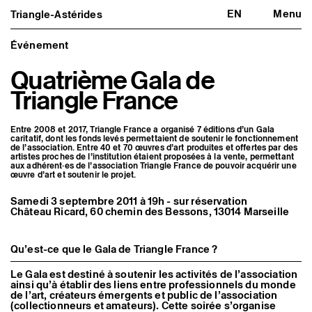
EN
Menu
Triangle-Astérides
Triangle-Astérides
Fermer
Centre d’art contemporain
d’intérêt national
Événement
et résidence internationale d'artistes
Quatrième Gala de
Présentation
Triangle France
À propos
Équipe et gouvernance
Partenaires et réseaux
Entre 2008 et 2017, Triangle France a organisé 7 éditions d’un Gala
Formation professionnelle
caritatif, dont les fonds levés permettaient de soutenir le fonctionnement
Adhérer / nous soutenir
de l’association. Entre 40 et 70 œuvres d’art produites et offertes par des
Rapports d'activité
artistes proches de l’institution étaient proposées à la vente, permettant
Informations pratiques
aux adhérent·es de l’association Triangle France de pouvoir acquérir une
œuvre d’art et soutenir le projet.
Programmation
Samedi 3 septembre 2011 à 19h - sur réservation
Agenda : en cours et à venir
Château Ricard, 60 chemin des Bessons, 13014 Marseille
Expositions
Événements
Programmation éditoriale
Qu’est-ce que le Gala de Triangle France ?
Médiation
Publics associés
Les Nouveaux Commanditaires
Le Gala est destiné à soutenir les activités de l’association
ainsi qu’à établir des liens entre professionnels du monde
de l’art, créateurs émergents et public de l’association
Artistes résident·es et associé·es
(collectionneurs et amateurs). Cette soirée s’organise
Résident·es