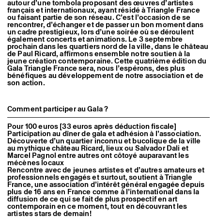
autour d’une tombola proposant des œuvres d’artistes
Artistes associé·es
français et internationaux, ayant résidé à Triangle France
Hors-les-murs
ou faisant partie de son réseau. C’est l’occasion de se
Ancien·nes résident·es et artistes associé·es
rencontrer, d’échanger et de passer un bon moment dans
un cadre prestigieux, lors d’une soirée où se déroulent
également concerts et animations. Le 3 septembre
prochain dans les quartiers nord de la ville, dans le château
de Paul Ricard, affirmons ensemble notre soutien à la
jeune création contemporaine. Cette quatrième édition du
Gala Triangle France sera, nous l’espérons, des plus
bénéfiques au développement de notre association et de
son action.
Comment participer au Gala ?
Pour 100 euros [33 euros après déduction fiscale]
Participation au dîner de gala et adhésion à l’association.
Découverte d’un quartier inconnu et bucolique de la ville
au mythique château Ricard, lieux ou Salvador Dali et
Marcel Pagnol entre autres ont côtoyé auparavant les
mécènes locaux
Rencontre avec de jeunes artistes et d’autres amateurs et
professionnels engagés et surtout, soutient à Triangle
France, une association d’intérêt général engagée depuis
plus de 16 ans en France comme à l’international dans la
diffusion de ce qui se fait de plus prospectif en art
contemporain en ce moment, tout en découvrant les
artistes stars de demain!