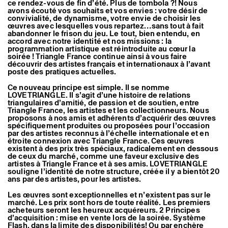
ce rendez-vous de fin d’été. Plus de tombola ?! Nous
Artistes associé·es
avons écouté vos souhaits et vos envies : votre désir de
Hors-les-murs
convivialité, de dynamisme, votre envie de choisir les
Ancien·nes résident·es et artistes associé·es
œuvres avec lesquelles vous repartez…sans tout à fait
abandonner le frison du jeu. Le tout, bien entendu, en
accord avec notre identité et nos missions : la
programmation artistique est réintroduite au cœur la
soirée ! Triangle France continue ainsi à vous faire
découvrir des artistes français et internationaux à l’avant
poste des pratiques actuelles.
Ce nouveau principe est simple. Il se nomme
LOVETRIANGLE. Il s’agit d’une histoire de relations
triangulaires d’amitié, de passion et de soutien, entre
Triangle France, les artistes et les collectionneurs. Nous
proposons à nos amis et adhérents d’acquérir des œuvres
spécifiquement produites ou proposées pour l’occasion
par des artistes reconnus à l’échelle internationale et en
étroite connexion avec Triangle France. Ces œuvres
existent à des prix très spéciaux, radicalement en dessous
de ceux du marché, comme une faveur exclusive des
artistes à Triangle France et à ses amis. LOVETRIANGLE
souligne l’identité de notre structure, créée il y a bientôt 20
ans par des artistes, pour les artistes.
Les œuvres sont exceptionnelles et n’existent pas sur le
marché. Les prix sont hors de toute réalité. Les premiers
acheteurs seront les heureux acquéreurs. 2 Principes
d’acquisition : mise en vente lors de la soirée. Système
Flash, dans la limite des disponibilités! Ou par enchère