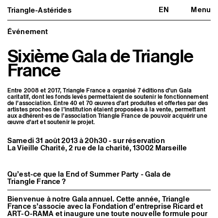
EN
Menu
Triangle-Astérides
Triangle-Astérides
Fermer
Centre d’art contemporain
d’intérêt national
Événement
et résidence internationale d'artistes
Sixième Gala de Triangle
Présentation
France
À propos
Équipe et gouvernance
Partenaires et réseaux
Entre 2008 et 2017, Triangle France a organisé 7 éditions d’un Gala
Formation professionnelle
caritatif, dont les fonds levés permettaient de soutenir le fonctionnement
Adhérer / nous soutenir
de l’association. Entre 40 et 70 œuvres d’art produites et offertes par des
Rapports d'activité
artistes proches de l’institution étaient proposées à la vente, permettant
Informations pratiques
aux adhérent·es de l’association Triangle France de pouvoir acquérir une
œuvre d’art et soutenir le projet.
Programmation
Samedi 31 août 2013 à 20h30 - sur réservation
Agenda : en cours et à venir
La Vieille Charité, 2 rue de la charité, 13002 Marseille
Expositions
Événements
Programmation éditoriale
Qu’est-ce que la End of Summer Party - Gala de
Médiation
Triangle France ?
Publics associés
Les Nouveaux Commanditaires
Bienvenue à notre Gala annuel. Cette année, Triangle
France s’associe avec la Fondation d’entreprise Ricard et
Artistes résident·es et associé·es
ART-O-RAMA et inaugure une toute nouvelle formule pour
Résident·es