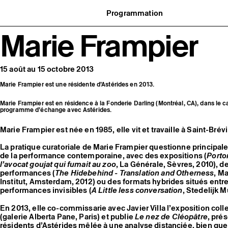
Programmation
Agenda : en cours et à venir
Marie Frampier
uvernance
Expositions
t réseaux
Événements
ofessionnelle
Programmation éditoriale
us soutenir
Médiation
tivité
Publics associés
15 août au 15 octobre 2013
 pratiques
Les Nouveaux Commanditaires
Marie Frampier est une résidente d’Astérides en 2013.
Marie Frampier est en résidence à la Fonderie Darling (Montréal, CA), dans le c
programme d’échange avec Astérides.
Marie Frampier est née en 1985, elle vit et travaille à Saint-Brév
La pratique curatoriale de Marie Frampier questionne principal
de la performance contemporaine, avec des expositions (
Porto
l’avocat goujat qui fumait au zoo
, La Générale, Sèvres, 2010),
performances (
The Hidebehind - Translation and Otherness
, M
Institut, Amsterdam, 2012) ou des formats hybrides situés ent
performances invisibles (
A Little less conversation
, Stedelijk 
En 2013, elle co-commissarie avec Javier Villa l’exposition coll
(galerie Alberta Pane, Paris) et publie
Le nez de Cléopâtre
, pré
résidents d’Astérides mêlée à une analyse distanciée, bien que 