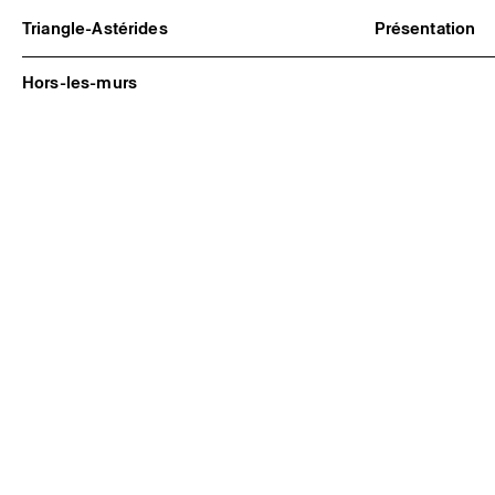
Triangle-Astérides
Présentation
Centre d’art contemporain
À propos
d’intérêt national
Équipe et go
Hors-les-murs
et résidence internationale d'artistes
Partenaires e
Formation pr
Adhérer / no
Rapports d'ac
Informations