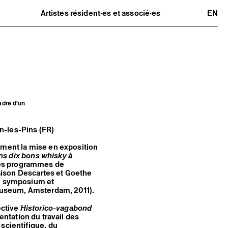
Artistes résident·es et associé·es
EN
Résident·es
Artistes associé·es
Hors-les-murs
Ancien·nes résident·es et artistes
associé·es
adre d’un
in-les-Pins (FR)
ement la mise en exposition
ns dix bons whisky à
 des programmes de
aison Descartes et Goethe
re symposium et
Museum, Amsterdam, 2011).
ective
Historico-vagabond
sentation du travail des
scientifique, du