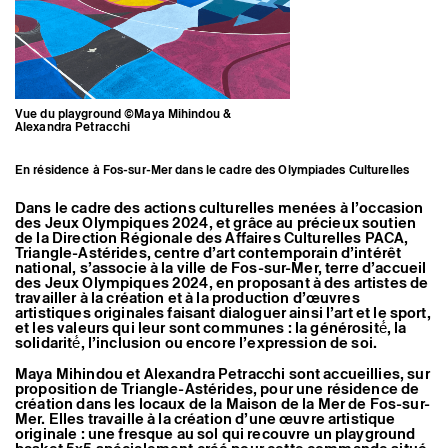
Artistes associé·es
Hors-les-murs
Ancien·nes résident·es et artistes associé·es
Vue du playground ©Maya Mihindou &
Alexandra Petracchi
En résidence à Fos-sur-Mer dans le cadre des Olympiades Culturelles
Dans le cadre des actions culturelles menées à l’occasion
des Jeux Olympiques 2024, et grâce au précieux soutien
de la Direction Régionale des Affaires Culturelles PACA,
Triangle-Astérides, centre d’art contemporain d’intérêt
national, s’associe à la ville de Fos-sur-Mer, terre d’accueil
des Jeux Olympiques 2024, en proposant à des artistes de
travailler à la création et à la production d’œuvres
artistiques originales faisant dialoguer ainsi l’art et le sport,
et les valeurs qui leur sont communes : la générosité́, la
solidarité́, l’inclusion ou encore l’expression de soi.
Maya Mihindou et Alexandra Petracchi sont accueillies, sur
proposition de Triangle-Astérides, pour une résidence de
création dans les locaux de la Maison de la Mer de Fos-sur-
Mer. Elles travaille à la création d’une œuvre artistique
originale : une fresque au sol qui recouvre un playground