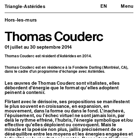
EN
Menu
Triangle-Astérides
Triangle-Astérides
Fermer
Centre d’art contemporain
d’intérêt national
Hors-les-murs
et résidence internationale d'artistes
Thomas Couderc
Présentation
À propos
01 juillet au 30 septembre 2014
Équipe et gouvernance
Partenaires et réseaux
Thomas Couderc est résident d’Astérides en 2014.
Formation professionnelle
Adhérer / nous soutenir
Thomas Couderc est en résidence à la Fonderie Darling (Montréal, CA),
Rapports d'activité
dans le cadre d’un programme d’échange avec Astérides.
Informations pratiques
Les œuvres de Thomas Couderc sont vitalistes, elles
Programmation
débordent d’énergie que le format qu’elles adoptent
Agenda : en cours et à venir
peinent à contenir.
Expositions
Événements
Flirtant avec le dérisoire, ses propositions se manifestent
Programmation éditoriale
le plus souvent en croissance, en expansion, en
Médiation
mouvement, dans la forme ou dans le fond. L’inachevé,
l’épuisement, ou l’échec virtuel ne sont jamais loin, par
Publics associés
delà le rythme effréné, l’hubris, l’énergie symbolique et/ou
Les Nouveaux Commanditaires
effective qu’elles déploient ou convoquent. Mais le
miracle et la poésie non plus, jaillis précisément de ce
Artistes résident·es et associé·es
déséquilibre entre les moyens et les énergies engagées et
Résident·es