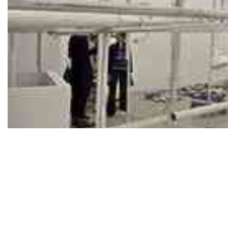
Thomas Couderc, vue de
l’exposition Pilote 00, 2013, Dijon,
Les Ateliers Vortex © Cécilia
Philippe et Teoman Gurgan
Thomas Couderc, vue de l’exposition Pilote 00, 2013, Dijon, Les Ateliers Vor
Cécilia Philippe et Teoman Gurgan