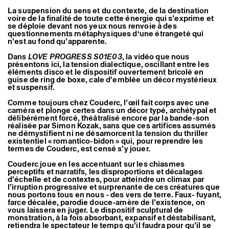
La suspension du sens et du contexte, de la destination
voire de la finalité de toute cette énergie qui s’exprime et
se déploie devant nos yeux nous renvoie à des
questionnements métaphysiques d‘une étrangeté qui
n’est au fond qu’apparente.
Dans
LOVE PROGRESS S01E03
, la vidéo que nous
présentons ici, la tension dialectique, oscillant entre les
éléments disco et le dispositif ouvertement bricolé en
guise de ring de boxe, cale d’emblée un décor mystérieux
et suspensif.
Comme toujours chez Couderc, l’œil fait corps avec une
caméra et plonge certes dans un décor typé, archétypal et
délibérément forcé, théâtralisé encore par la bande-son
réalisée par Simon Kozak, sans que ces artifices assumés
ne démystifient ni ne désamorcent la tension du thriller
existentiel « romantico-bidon » qui, pour reprendre les
termes de Couderc, est censé s’y jouer.
Couderc joue en les accentuant sur les chiasmes
perceptifs et narratifs, les disproportions et décalages
d’échelle et de contextes, pour atteindre un climax par
l’irruption progressive et surprenante de ces créatures que
nous portons tous en nous - des vers de terre. Faux- fuyant,
farce décalée, parodie douce-amère de l’existence, on
vous laissera en juger. Le dispositif sculptural de
monstration, à la fois absorbant, expansif et déstabilisant,
retiendra le spectateur le temps qu’il faudra pour qu’il se