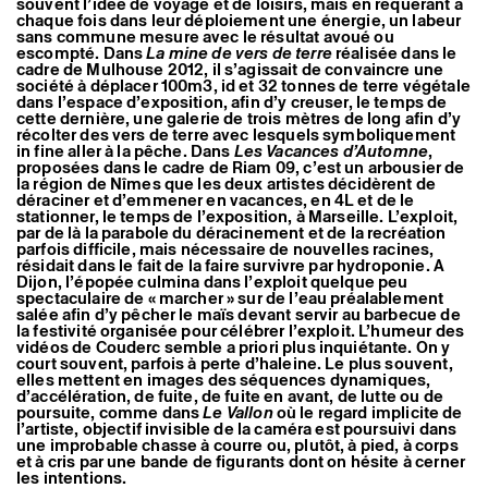
souvent l’idée de voyage et de loisirs, mais en requérant à
chaque fois dans leur déploiement une énergie, un labeur
sans commune mesure avec le résultat avoué ou
escompté. Dans
La mine de vers de terre
réalisée dans le
cadre de Mulhouse 2012, il s’agissait de convaincre une
société à déplacer 100m3, id et 32 tonnes de terre végétale
dans l’espace d’exposition, afin d’y creuser, le temps de
cette dernière, une galerie de trois mètres de long afin d’y
récolter des vers de terre avec lesquels symboliquement
in fine aller à la pêche. Dans
Les Vacances d’Automne
,
proposées dans le cadre de Riam 09, c’est un arbousier de
la région de Nîmes que les deux artistes décidèrent de
déraciner et d’emmener en vacances, en 4L et de le
stationner, le temps de l’exposition, à Marseille. L’exploit,
par de là la parabole du déracinement et de la recréation
parfois difficile, mais nécessaire de nouvelles racines,
résidait dans le fait de la faire survivre par hydroponie. A
Dijon, l’épopée culmina dans l’exploit quelque peu
spectaculaire de « marcher » sur de l’eau préalablement
salée afin d’y pêcher le maïs devant servir au barbecue de
la festivité organisée pour célébrer l’exploit. L’humeur des
vidéos de Couderc semble a priori plus inquiétante. On y
court souvent, parfois à perte d’haleine. Le plus souvent,
elles mettent en images des séquences dynamiques,
d’accélération, de fuite, de fuite en avant, de lutte ou de
poursuite, comme dans
Le Vallon
où le regard implicite de
l’artiste, objectif invisible de la caméra est poursuivi dans
une improbable chasse à courre ou, plutôt, à pied, à corps
et à cris par une bande de figurants dont on hésite à cerner
les intentions.