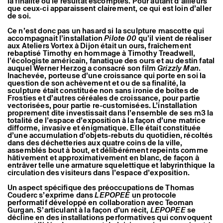
la finalité ou le résultat escomptés. Pour autant d’ailleurs
Artistes associé·es
que ceux-ci apparaissent clairement, ce qui est loin d’aller
Hors-les-murs
de soi.
Ancien·nes résident·es et artistes associé·es
Ce n’est donc pas un hasard si la sculpture mascotte qui
accompagnait l’installation
Pilote 00
qu’il vient de réaliser
aux Ateliers Vortex à Dijon était un ours, fraîchement
rebaptisé Timothy en hommage à Timothy Treadwell,
l’écologiste américain, fanatique des ours et au destin fatal
auquel Werner Herzog a consacré son film
Grizzly Man
.
Inachevée, porteuse d’une croissance qui porte en soi la
question de son achèvement et ou de sa finalité, la
sculpture était constituée non sans ironie de boîtes de
Frosties et d’autres céréales de croissance, pour partie
vectorisées, pour partie re-customisées. L’installation
proprement dite investissait dans l’ensemble de ses m3 la
totalité de l’espace d’exposition à la façon d’une matrice
difforme, invasive et énigmatique. Elle était constituée
d’une accumulation d’objets-rebuts du quotidien, récoltés
dans des déchetteries aux quatre coins de la ville,
assemblés bout à bout, et délibérément repeints comme
hâtivement et approximativement en blanc, de façon à
entrâver telle une armature squelettique et labyrinthique la
circulation des visiteurs dans l’espace d’exposition.
Un aspect spécifique des préoccupations de Thomas
Couderc s’exprime dans
LEPOPEE
un protocole
performatif développé en collaboration avec Teoman
Gurgan. S’articulant à la façon d’un récit,
LEPOPEE
se
décline en des installations performatives qui convoquent