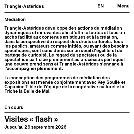
EN
Menu
Triangle-Astérides
Triangle-Astérides
Fermer
Centre d’art contemporain
d’intérêt national
Médiation
et résidence internationale d'artistes
Triangle-Astérides développe des actions de médiation
dynamiques et innovantes afin d’offrir à toutes et tous un
Présentation
accès facilité aux contenus artistiques et à la création,
À propos
dans la perspective du respect des droits culturels. Tous
les publics, amateurs comme initiés, ou ayant des besoins
Équipe et gouvernance
spécifiques, sont considérés sur un seuil d’égalité et de
Partenaires et réseaux
partage de curiosité. Le regard du spectateur ou de la
Formation professionnelle
spectatrice participe pleinement au processus par lequel
Adhérer / nous soutenir
une oeuvre prend sens et Triangle-Astérides s’engage à
Rapports d'activité
l’accompagner pleinement.
Informations pratiques
La conception des programmes de médiation des
Programmation
expositions est menée conjointement avec Key Soulié et
Capucine Tible de l’équipe de la coopérative culturelle la
Agenda : en cours et à venir
Friche la Belle de Mai.
Expositions
Événements
Programmation éditoriale
Médiation
En cours
Publics associés
Visites « flash »
Les Nouveaux Commanditaires
Jusqu'au 26 septembre 2026
Artistes résident·es et associé·es
Résident·es