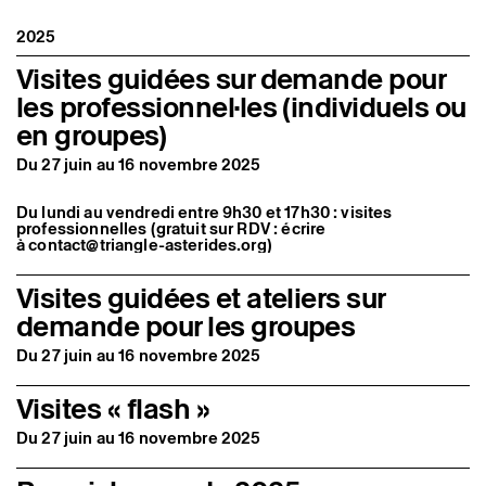
Artistes associé·es
Les Visites Flash sont conçues pour toutes et tous, petit·es
Hors-les-murs
2025
et grand·es. L’équipe de médiation vous propose un format
Ancien·nes résident·es et artistes associé·es
de 30 minutes pour échanger autour d’œuvres d’art
Visites guidées sur demande pour
présentées dans l’exposition en cours.
les professionnel·les (individuels ou
Les samedis :
—4 juillet, 16h
en groupes)
—11 juillet, 16h
—25 juillet, 16h
Du 27 juin au 16 novembre 2025
—15 août, 15h
—29 août, 16h
—26 septembre, 16h
Du lundi au vendredi entre 9h30 et 17h30 : visites
professionnelles (gratuit sur RDV : écrire
À 17h, tous les samedis, dans l’espace expo-pause du
à contact@triangle-asterides.org)
4ème étage, l’équipe de médiation propose de discuter
des expositions de la Friche la Belle de Mai autour
d’un verre.
Visites guidées et ateliers sur
demande pour les groupes
Du 27 juin au 16 novembre 2025
Visites « flash »
Du lundi au vendredi entre 9h et 17h : visites avec ateliers
et accueil de groupes (gratuit sur RDV : écrire
à mediation@lafriche.org)
Du 27 juin au 16 novembre 2025
Chaque samedi à 15h : visites « flash » (30 minutes) tous