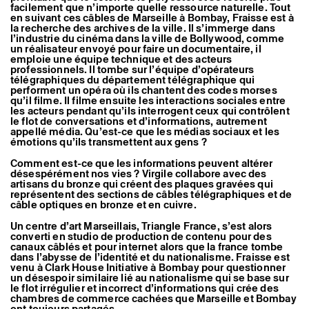
facilement que n’importe quelle ressource naturelle. Tout
en suivant ces câbles de Marseille à Bombay, Fraisse est à
la recherche des archives de la ville. Il s’immerge dans
l’industrie du cinéma dans la ville de Bollywood, comme
un réalisateur envoyé pour faire un documentaire, il
emploie une équipe technique et des acteurs
professionnels. Il tombe sur l’équipe d’opérateurs
télégraphiques du département télégraphique qui
performent un opéra où ils chantent des codes morses
qu’il filme. Il filme ensuite les interactions sociales entre
les acteurs pendant qu’ils interrogent ceux qui contrôlent
le flot de conversations et d’informations, autrement
appellé média. Qu’est-ce que les médias sociaux et les
émotions qu’ils transmettent aux gens ?
Comment est-ce que les informations peuvent altérer
désespérément nos vies ? Virgile collabore avec des
artisans du bronze qui créent des plaques gravées qui
représentent des sections de câbles télégraphiques et de
câble optiques en bronze et en cuivre.
Un centre d’art Marseillais, Triangle France, s’est alors
converti en studio de production de contenu pour des
canaux câblés et pour internet alors que la france tombe
dans l’abysse de l’identité et du nationalisme. Fraisse est
venu à Clark House Initiative à Bombay pour questionner
un désespoir similaire lié au nationalisme qui se base sur
le flot irrégulier et incorrect d’informations qui crée des
chambres de commerce cachées que Marseille et Bombay
ont toujours partagés.