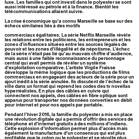
luxe. Les familles qui ont investi dans le polyester se sont
aussi intéressé au pétrole et à la finance. Bientôt les
télécommunications allaient suivre.
La crise économique qu’a connu Marseille se base sur des
échecs similaires liés à des motifs
commerciaux égalitaires. La série Netflix Marseille révèle
les relations entre les politiciens, les entrepreneurs et les
zones d’influences situées entre les sources légales de
pouvoir et les zones d’illégalité et de népotisme. L’échec
de la série n’était pas lié qu’au mauvais chiffre d’audience,
mais aussi à une faible reconnaissance du personnage
central qui avait permis de révéler un système
d’exploitation comparative. L’artiste Virgile Fraisse
développe la même logique que les productions de films
commerciaux en engageant des acteurs de la série pour un
ajout inédit à la série annulée. Ils discutent de l’échec de la
ville dans un format qui reprend les codes des tv novellas
hyperréalistes. En plus des câbles en cuivre qui
connectent nos appels, des câbles en fibre optique sont
apparus pour transporter nos données converties en débit
pour internet et pour nos appels par portable.
Pendant l’hiver 2016, la famille du polyester a mis en place
une révolution digitale qui a permis d’offrir des services de
téléphone et d’internet gratuits à des millions d’indiens.
Cette explosion d’information permet plus d’accès mais
également la manufacture d’un consensus qui est plus
profitable que le coton ou le polyester et se récolte plus