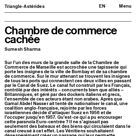
EN
Menu
Triangle-Astérides
Triangle-Astérides
Fermer
Centre d’art contemporain
d’intérêt national
et résidence internationale d'artistes
Chambre de commerce
cachée
Présentation
À propos
Équipe et gouvernance
Sumesh Sharma
Partenaires et réseaux
Formation professionnelle
Adhérer / nous soutenir
Sur l’un des murs de la grande salle de la Chambre de
Commerce de Marseille est accrochée une tapisserie qui
Rapports d'activité
porte les insignes de la ville de Bombay et de sa chambre
Informations pratiques
de commerce. Sur le mur attenant se trouvent les insignes
de tous les ports qui connectent ces deux villes en passant
Programmation
par le Canal de Suez. Le canal fut construit par les Français,
Agenda : en cours et à venir
contrôlé par des intérêts – concurrents bien que alliés –
Expositions
Britanniques, et géré par des dockers italiens et grecs,
Événements
l’ensemble de ces acteurs étant non arabes. Après que
Gamal Abdel Nasser ait tenté de nationaliser le canal, une
Programmation éditoriale
coalition anglo-française, rejointe par les forces
Médiation
israéliennes décide d’attaquer Suez en 1956 et de
Publics associés
l’occuper jusqu’en 1957. Qu’est-ce qui a pu encourager
Les Nouveaux Commanditaires
cette paranoïa Euro-centrée ? Il ne s’agissait pas
seulement des bateaux et des biens qui circulaient dans le
Artistes résident·es et associé·es
canal creusé à cet effet. Les Vénitiens souhaitaient
Résident·es
désespérément créer un passage qui leur permette