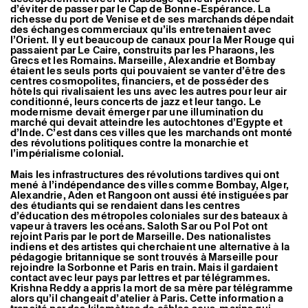
Artistes associé·es
d’éviter de passer par le Cap de Bonne-Espérance. La
richesse du port de Venise et de ses marchands dépendait
Hors-les-murs
des échanges commerciaux qu’ils entretenaient avec
Ancien·nes résident·es et artistes associé·es
l’Orient. Il y eut beaucoup de canaux pour la Mer Rouge qui
passaient par Le Caire, construits par les Pharaons, les
Grecs et les Romains. Marseille, Alexandrie et Bombay
étaient les seuls ports qui pouvaient se vanter d’être des
centres cosmopolites, financiers, et de posséder des
hôtels qui rivalisaient les uns avec les autres pour leur air
conditionné, leurs concerts de jazz et leur tango. Le
modernisme devait émerger par une illumination du
marché qui devait atteindre les autochtones d’Egypte et
d’Inde. C’est dans ces villes que les marchands ont monté
des révolutions politiques contre la monarchie et
l’impérialisme colonial.
Mais les infrastructures des révolutions tardives qui ont
mené à l’indépendance des villes comme Bombay, Alger,
Alexandrie, Aden et Rangoon ont aussi été instiguées par
des étudiants qui se rendaient dans les centres
d’éducation des métropoles coloniales sur des bateaux à
vapeur à travers les océans. Saloth Sar ou Pol Pot ont
rejoint Paris par le port de Marseille. Des nationalistes
indiens et des artistes qui cherchaient une alternative à la
pédagogie britannique se sont trouvés à Marseille pour
rejoindre la Sorbonne et Paris en train. Mais il gardaient
contact avec leur pays par lettres et par télégrammes.
Krishna Reddy a appris la mort de sa mère par télégramme
alors qu’il changeait d’atelier à Paris. Cette information a