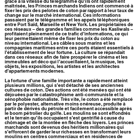
grâce à la vitesse du télégramme qu’ils ont rapidement
maîtrisée, les Princes marchands Indiens ont commencé à
fixer les prix des pelotes de coton par rapport à leur taux de
change sur le marché international. Ces informations
passaient par le télégramme et les appels téléphoniques
entre Port Saïd, Marseille et New York. Les propriétaires de
ces réseaux – des grandes familles comme les Kasliwals –
profitaient pleinement de ce trafic d’informations, ce qui
leur permettaient même de fixer les prix du coton au
niveau international. Les câbles sous marins et les
compagnies maritimes entre ces ports étaient essentiels à
l’établissement de leur fortune. La culture se répandait
dans ces réseaux afin de faire prospérer le cinéma et les
immeubles art déco qui l’accueillaient, la musique, les
objets, les expositions, les artistes et les architectes
d’appartements modernes.
La fortune d’une famille importante a rapidement atteint
plusieurs millions, qui s’est détaché de ses anciennes
cultures de coton. Des actions ont été menées qui ont été
déjouées par le catastrophisme anti-communiste et la
xénophobie nationaliste. Très vite, le coton a été remplacé
par le polyester, alternative moins onéreuse, produite à
partir de dérivés du pétrole et facilement accessible après
le boom pétrolier du golfe. Les moulins se sont effondrés
et le terrain qu’ils occupaient s’est gentrifié à cause du
chômage et de la montée en flèche des loyers. Les princes
marchands sont devenus des héritiers millionaires qui
s’efforcent de garder leur richesses en transformant leurs
moulins en centres commerciaux et en résidences de