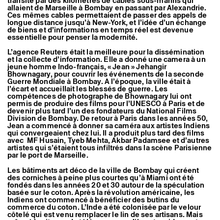
transité par des kilomètres de câbles sous-marins qui
allaient de Marseille à Bombay en passant par Alexandrie.
Ces mêmes cables permettaient de passer des appels de
longue distance jusqu’à New-York, et l’idée d’un échange
de biens et d’informations en temps réel est devenue
essentielle pour penser la modernité.
L’agence Reuters était la meilleure pour la dissémination
et la collecte d’information. Elle a donné une camera à un
jeune homme Indo-français, « Jean » Jehangir
Bhownagary, pour couvrir les événements de la seconde
Guerre Mondiale à Bombay. A l’époque, la ville était à
l’écart et accueillait les blessés de guerre. Les
compétences de photographe de Bhownagary lui ont
permis de produire des films pour l’UNESCO à Paris et de
devenir plus tard l’un des fondateurs du National Films
Division de Bombay. De retour à Paris dans les années 50,
Jean a commencé à donner sa caméra aux artistes Indiens
qui convergeaient chez lui. Il a produit plus tard des films
avec MF Husain, Tyeb Mehta, Akbar Padamsee et d’autres
artistes qui s’étaient tous infiltrés dans la scène Parisienne
par le port de Marseille.
Les bâtiments art déco de la ville de Bombay qui créent
des corniches à peine plus courtes qu’à Miami ont été
fondés dans les années 20 et 30 autour de la spéculation
basée sur le coton. Après la révolution américaine, les
Indiens ont commencé à bénéficier des butins du
commerce du coton. L’Inde a été colonisée par le velour
côtelé qui est venu remplacer le lin de ses artisans. Mais