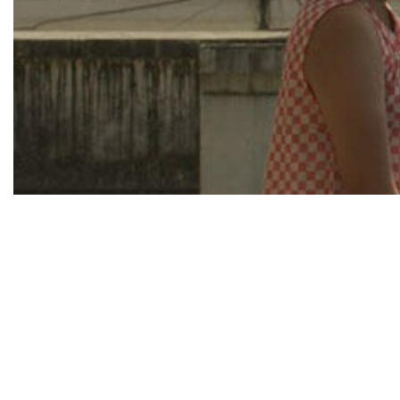
Virgile Fraisse, SEA-WE-ME
Chapter two: Of all wired blocks
holding a city, Clark
House Initiative, 2017