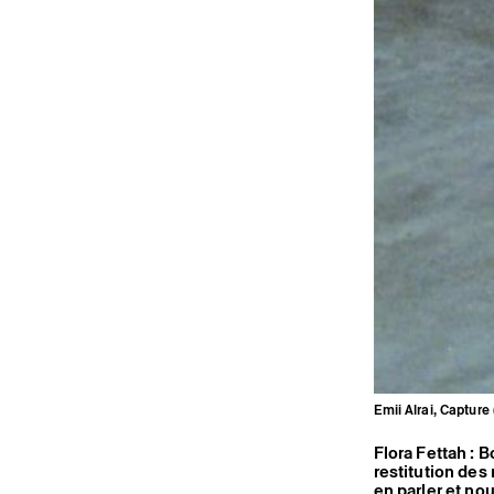
Emii Alrai, Capture 
Flora Fettah : 
restitution des
en parler et no