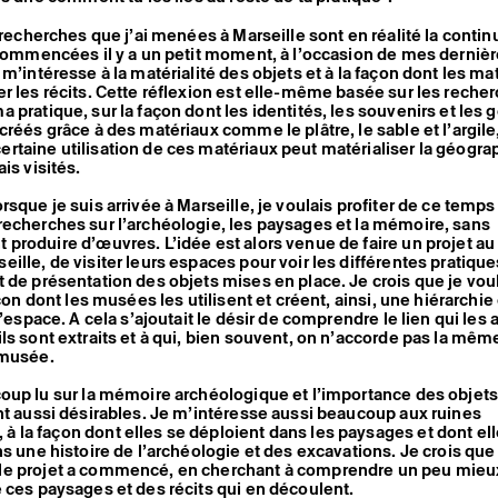
 recherches que j’ai menées à Marseille sont en réalité la contin
 commencées il y a un petit moment, à l’occasion de mes derniè
 m’intéresse à la matérialité des objets et à la façon dont les ma
r les récits. Cette réflexion est elle-même basée sur les reche
 pratique, sur la façon dont les identités, les souvenirs et les
créés grâce à des matériaux comme le plâtre, le sable et l’argile,
taine utilisation de ces matériaux peut matérialiser la géograp
ais visités.
sque je suis arrivée à Marseille, je voulais profiter de ce temps 
echerches sur l’archéologie, les paysages et la mémoire, sans
produire d’œuvres. L’idée est alors venue de faire un projet au
ille, de visiter leurs espaces pour voir les différentes pratique
 de présentation des objets mises en place. Je crois que je vou
açon dont les musées les utilisent et créent, ainsi, une hiérarchie
l’espace. A cela s’ajoutait le désir de comprendre le lien qui les
ls sont extraits et à qui, bien souvent, on n’accorde pas la mêm
 musée.
oup lu sur la mémoire archéologique et l’importance des objets
nt aussi désirables. Je m’intéresse aussi beaucoup aux ruines
la façon dont elles se déploient dans les paysages et dont el
ns une histoire de l’archéologie et des excavations. Je crois que
e projet a commencé, en cherchant à comprendre un peu mieux
 ces paysages et des récits qui en découlent.