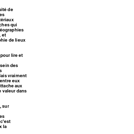
uité de
res
tériaux
rches qui
 géographies
 et
hie de lieux
pour lire et
 sein des
s
lais vraiment
 entre eux
 attache aux
e valeur dans
, sur
les
 c’est
 la