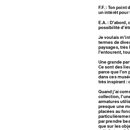
F.F. : Ton point
un intérêt pour 
E.A. : D’abord, 
possibilité d’ê
Je voulais m’int
termes de divers
paysages, très 
l’entourent, to
Une grande part
Ce sont des lie
parce que l’on 
dans ces musées
très inspirant :
Quand j’ai comm
collection, l’u
armatures utili
presque une mod
placées au fon
particulièreme
par prendre be
que sur les obj