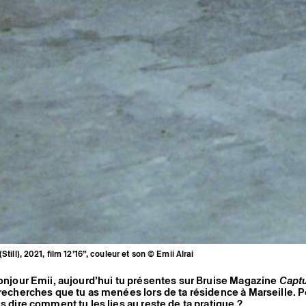
(Still), 2021, film 12’16”, couleur et son © Emii Alrai
Bonjour Emii, aujourd’hui tu présentes sur Bruise Magazine
Capt
 recherches que tu as menées lors de ta résidence à Marseille. 
us dire comment tu les lies au reste de ta pratique ?