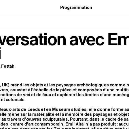
Programmation
Agenda : en cours et à venir
uvernance
Expositions
t réseaux
Événements
ofessionnelle
Programmation éditoriale
ersation avec Em
us soutenir
Médiation
tivité
Publics associés
 pratiques
Les Nouveaux Commanditaires
i
a Fettah
3, UK) prend les objets et les paysages archéologiques comme p
res, souvent à l’échelle de la pièce et composées d’une multit
 notions de vrai et de faux et explorent les limites d’une muséo
nt coloniale.
eaux-arts de Leeds et en Museum studies, elle donne forme a
lle mène sur la matérialité et la mémoire des paysages et obje
au travers d’œuvres sculpturales. Pourtant, dans le cadre de sa
ides, centre d’art contemporain, Emii Alrai n’a pas produit : auc
 pris place dans son atelier. Trois mois durant, elle a développé