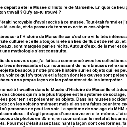
 de départ a été le Musée d’Histoire de Marseille. En quoi ce lieu 
ton travail ? Qu’y as-tu trouvé ?
c’était incroyable d’avoir accès à ce musée. Tout était fermé et j’
tre là, seule, et de passer du temps avec tous ces objets.
éresser à l’Histoire de Marseille car c’est une ville très intéres
ité culturelle : elle a toujours été un lieu de flux et de reflux, et
beaux, sont marqués par les récits. Autour d’eux, de la mer et d
ut une mythologie s’est construite.
ie des œuvres que j’ai faites a commencé avec les collections
ux très intéressants et qui nourrissent de nombreuses réflexion
projette beaucoup notre propre histoire sur les objets qui les peu
, voir ce qui s’y trouve et la façon dont les œuvres sont présen
 chacun a sa propre façon de les présenter et de les interpréter.
encé à travailler dans le Musée d’Histoire de Marseille et à d
ne des choses qui m’a le plus frappée est le système de soclage,
sées pour tenir et présenter les objets. Dans les musées occiden
e : on les voit énormément mais elles sont faites pour être c
d où personne ne peut les voir. Le système de soclage du MHM 
nt complexe : il s’agit presque d’une œuvre en elle-même. J’a
aucoup de photos en 35mm, en zoomant sur le métal et les arma
ets. Pour moi c’était assez fascinant la façon dont ces formes, fa