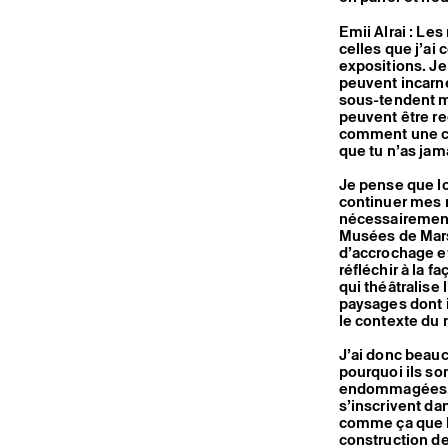
Emii Alrai : Les
celles que j’ai
expositions. Je
peuvent incarne
sous-tendent ma
peuvent être re
comment une cer
que tu n’as jam
Je pense que lor
continuer mes r
nécessairement 
Musées de Marse
d’accrochage et
réfléchir à la f
qui théâtralise 
paysages dont i
le contexte du
J’ai donc beauc
pourquoi ils so
endommagées, à 
s’inscrivent da
comme ça que l
construction de