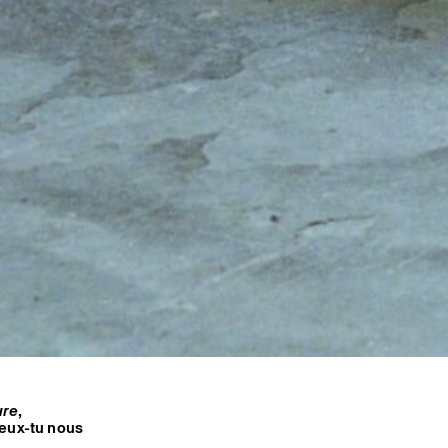
ure
,
Peux-tu nous