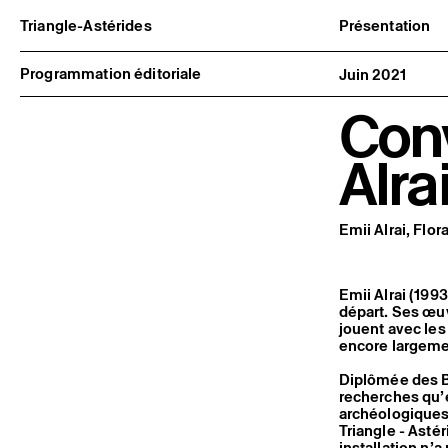
Triangle-Astérides
Présentation
Centre d’art contemporain
À propos
d’intérêt national
Équipe et go
Programmation éditoriale
Juin 2021
et résidence internationale d'artistes
Partenaires e
Formation pr
Conv
Adhérer / no
Rapports d'ac
Informations
Alra
Emii Alrai, Flor
Emii Alrai (199
départ. Ses œuv
jouent avec les
encore largeme
Diplômée des B
recherches qu’e
archéologiques 
Triangle - Astér
installation n’a