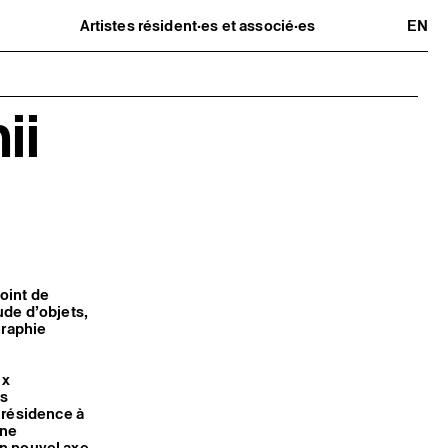
Artistes résident·es et associé·es
EN
Résident·es
Artistes associé·es
Hors-les-murs
Ancien·nes résident·es et artistes
ii
associé·es
oint de
ude d’objets,
graphie
ux
ts
 résidence à
une
 un nouvel axe