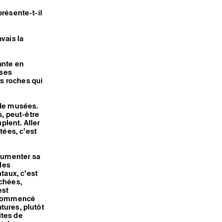
présente-t-il
avais la
sante en
 ses
es roches qui
 de musées.
s, peut-être
plent. Aller
tées, c’est
ocumenter sa
 les
taux, c’est
achées,
est
i commencé
tures, plutôt
ites de