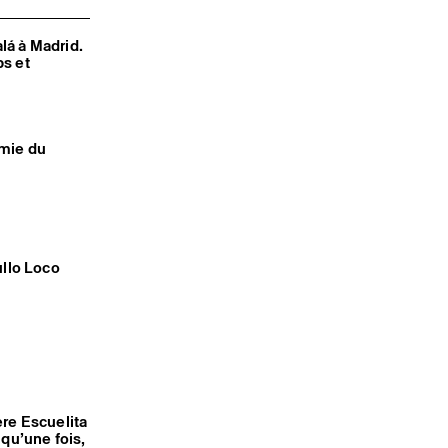
lá à Madrid.
ps et
amie du
ullo Loco
ère Escuelita
 qu’une fois,