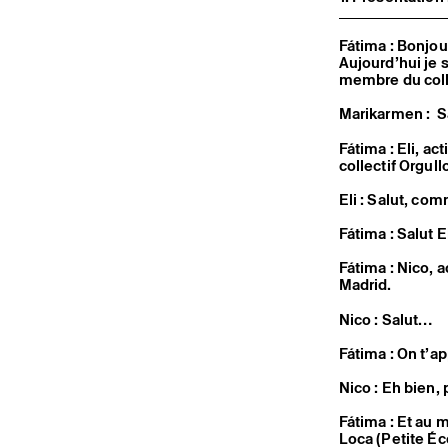
Fátima : Bonjou
Aujourd’hui je 
membre du coll
Marikarmen : S
Fátima : Eli, ac
collectif Orgul
Eli : Salut, co
Fátima : Salut El
Fátima : Nico, 
Madrid.
Nico : Salut…
Fátima : On t’a
Nico : Eh bien,
Fátima : Et au 
Loca (Petite Éc