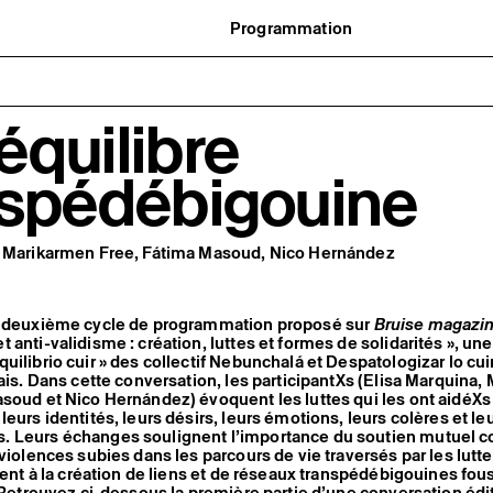
Programmation
Agenda : en cours et à venir
uvernance
Expositions
t réseaux
Événements
ofessionnelle
Programmation éditoriale
quilibre
us soutenir
Médiation
tivité
Publics associés
 pratiques
Les Nouveaux Commanditaires
nspédébigouine
, Marikarmen Free, Fátima Masoud, Nico Hernández
u deuxième cycle de programmation proposé sur
Bruise magazi
anti-validisme : création, luttes et formes de solidarités », une
uilibrio cuir » des collectif Nebunchalá et Despatologizar lo cuir
çais. Dans cette conversation, les participantXs (Elisa Marquina
soud et Nico Hernández) évoquent les luttes qui les ont aidéXs
eurs identités, leurs désirs, leurs émotions, leurs colères et le
 Leurs échanges soulignent l’importance du soutien mutuel
 violences subies dans les parcours de vie traversés par les lutt
llent à la création de liens et de réseaux transpédébigouines fou
. Retrouvez ci-dessous la première partie d’une conversation édit