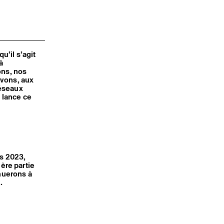
’il s’agit
à
ons, nos
ivons, aux
réseaux
t lance ce
rs 2023,
ière partie
inuerons à
s.