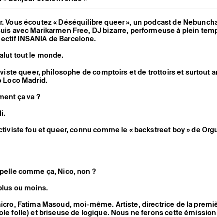
r. Vous écoutez « Déséquilibre queer », un podcast de Nebuncha
suis avec Marikarmen Free, DJ bizarre, performeuse à plein tem
ectif INSANIA de Barcelone.
alut tout le monde.
tiviste queer, philosophe de comptoirs et de trottoirs et surtout 
lo Loco Madrid.
mment ça va ?
i.
activiste fou et queer, connu comme le « backstreet boy » de Org
ppelle comme ça, Nico, non ?
 plus ou moins.
micro, Fatima Masoud, moi-même. Artiste, directrice de la premi
ole folle) et briseuse de logique. Nous ne ferons cette émission