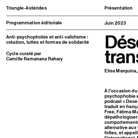
Triangle-Astérides
Présentation
Centre d’art contemporain
À propos
d’intérêt national
Équipe et go
Programmation éditoriale
Juin 2023
et résidence internationale d'artistes
Partenaires e
Formation pr
Désé
Adhérer / no
Anti-psychophobie et anti-validisme :
Rapports d'ac
création, luttes et formes de solidarité
Informations
tra
Cycle curaté par
Camille Ramanana Rahary
Elisa Marquina
À l’occasion d
psychophobie et 
podcast « Deseq
traduit en fran
Free, Fátima Ma
dépathologiser l
comportements.
alternative aux
folles, et appe
l’international