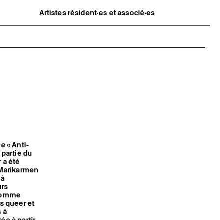
Artistes résident·es et associé·es
Résident·es
Artistes associé·es
Hors-les-murs
Ancien·nes résident·es et artistes
associé·es
ne
« Anti-
 partie du
 a été
, Marikarmen
 à
urs
 comme
es queer et
s à
ée à partir