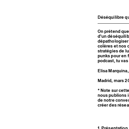
Déséquilibre qu
On prétend que 
d’un déséquilib
dépathologiser 
colères et nos 
stratégies de l
punks pour en f
podcast, tu vas
Elisa Marquina
Madrid, mars 2
* Note sur cett
nous publions i
de notre conver
créer des résea
1. Présentation