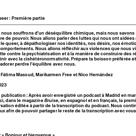
eer : Première partie
nous souffrons d’un déséquilibre chimique, mais nous savons qu
re de pouvoir. Nous allons parler des luttes qui nous ont aidées 
le queer, à dépathologiser nos identités, nos désirs, nos émoti
comportements. Nous allons réfléchir aux violences que nous v
utte contre la psychiatrisation et à la manière de construire des 
inir avec la cishétéronormativité. Prépare ta boisson préférée e
 adorer perdre l’équilibre avec nous.
, Fátima Masoud, Marikarmen Free et Nico Hernández
023
e publication : Après avoir enregistré un podcast à Madrid en ma
ci, dans le magazine
Bruise
, en espagnol et en français, la prem
sation éditée à partir de la transcription du podcast. Nous cont
ux afin de pouvoir partager le reste de la transcription avec vou
 : « Bonjour et bienvenue »