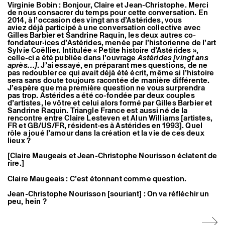
Virginie Bobin : Bonjour, Claire et Jean-Christophe. Merci
de nous consacrer du temps pour cette conversation. En
2014, à l’occasion des vingt ans d’Astérides, vous
aviez déjà participé à
une conversation collective avec
Gilles Barbier et Sandrine Raquin, les deux autres co-
fondateur·ices d’Astérides, menée par l’historienne de l’art
Sylvie Coëllier. Intitulée « Petite histoire d’Astérides »,
celle-ci a été publiée dans l’ouvrage
Astérides [vingt ans
après…]
. J’ai essayé, en préparant mes questions, de ne
pas redoubler ce qui avait déjà été écrit, même si l’histoire
sera sans doute toujours racontée de manière différente.
J’espère que ma première question ne vous surprendra
pas trop. Astérides a été co-fondée par deux couples
d’artistes, le vôtre et celui alors formé par Gilles Barbier et
Sandrine Raquin. Triangle France est aussi né de la
rencontre entre Claire Lesteven et Alun Williams [artistes,
FR et GB/US/FR, résident·es à Astérides en 1993]. Quel
rôle a joué l’amour dans la création et la vie de ces deux
lieux ?
[Claire Maugeais et Jean-Christophe Nourisson éclatent de
rire.]
Claire Maugeais : C’est étonnant comme question.
Jean-Christophe Nourisson [souriant] : On va réfléchir un
peu, hein ?