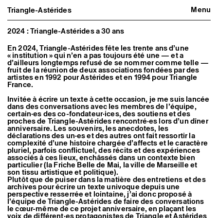
Menu
Triangle-Astérides
Triangle-Astérides
Fermer
Centre d’art contemporain
d’intérêt national
2024 : Triangle-Astérides a 30 ans
et résidence internationale d'artistes
En 2024, Triangle-Astérides fête les trente ans d’une
« institution » qui n’en a pas toujours été une — et a
Présentation
d’ailleurs longtemps refusé de se nommer comme telle —
À propos
fruit de la réunion de deux associations fondées par des
Équipe et gouvernance
artistes en 1992 pour Astérides et en 1994 pour Triangle
Partenaires et réseaux
France.
Formation professionnelle
Invitée à écrire un texte à cette occasion, je me suis lancée
Adhérer / nous soutenir
dans des conversations avec les membres de l’équipe,
Rapports d'activité
certain·es des co-fondateur·ices, des soutiens et des
Informations pratiques
proches de Triangle-Astérides rencontré·es lors d’un dîner
anniversaire. Les souvenirs, les anecdotes, les
Programmation
déclarations des un·es et des autres ont fait ressortir la
Agenda : en cours et à venir
complexité d’une histoire chargée d’affects et le caractère
Expositions
pluriel, parfois conflictuel, des récits et des expériences
associés à ces lieux, enchâssés dans un contexte bien
Événements
particulier (la Friche Belle de Mai, la ville de Marseille et
Programmation éditoriale
son tissu artistique et politique).
Médiation
Plutôt que de puiser dans la matière des entretiens et des
Publics associés
archives pour écrire un texte univoque depuis une
Les Nouveaux Commanditaires
perspective resserrée et lointaine, j’ai donc proposé à
l’équipe de Triangle-Astérides de faire des conversations
Artistes résident·es et associé·es
le cœur-même de ce projet anniversaire, en plaçant les
Résident·es
voix de différent·es protagonistes de Triangle et Astérides