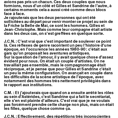
avions pas pris un chacun. Ces deux couples que nous
formions, nous d’un côté et Gilles et Sandrine de l’autre, à
certains moments cela a aussi créé comme deux blocs
face à face.
Je rajouterais que les deux personnes qui ont été
sollicitées au départ pour venir monter ce projet au sein de
la Friche la Belle de Mai, ce sont les hommes. Gilles et
Jean-Christophe. Mais comme leur compagne était artiste
dans les deux cas, on s’est greffées en quelque sorte.
J.C.N. : C’est vrai que c’est important de soulever ce point
là. Ces réflexes de genre racontent un peu l’histoire d’une
époque, en l’occurence les années 1980-90 : c’était aux
gars qu’on proposait les aventures artistiques.
Sur la question de l’amour, il y avait quelque chose d’assez
évident pour nous. On était un couple d’artistes. On ne
travaillait pas ensemble, mais le compagnonnage était
réciproque, et je pense que pour Gilles et Sandrine c’était
un peu la même configuration. On avançait en couple dans
les difficultés de la scène artistique de l’époque, avec
notamment des hommes très nettement privilégiés dans
le rapport aux institutions.
C.M. : Et j’ajouterais que quand on a ensuite arrêté les rôles
au sein d’Astérides, c’est Sandrine qui a fait le secrétariat,
elle s’en est plainte d’ailleurs. C’est vrai que je ne voulais
pas forcément prendre cette charge non plus, mais on était
les filles, quelque chose comme ça.
J.C.N. : Effectivement, des répétitions très inconscientes