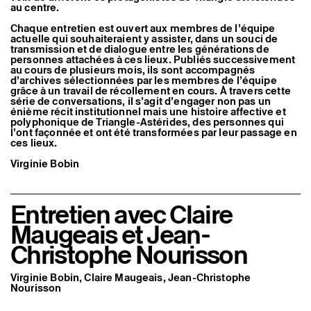
au centre.
Artistes associé·es
Hors-les-murs
Chaque entretien est ouvert aux membres de l’équipe
Ancien·nes résident·es et artistes associé·es
actuelle qui souhaiteraient y assister, dans un souci de
transmission et de dialogue entre les générations de
personnes attachées à ces lieux. Publiés successivement
au cours de plusieurs mois, ils sont accompagnés
d’archives sélectionnées par les membres de l’équipe
grâce à un travail de récollement en cours. À travers cette
série de conversations, il s’agit d’engager non pas un
énième récit institutionnel mais une histoire affective et
polyphonique de Triangle-Astérides, des personnes qui
l’ont façonnée et ont été transformées par leur passage en
ces lieux.
Virginie Bobin
Entretien avec Claire
Maugeais et Jean-
Christophe Nourisson
Virginie Bobin, Claire Maugeais, Jean-Christophe
Nourisson