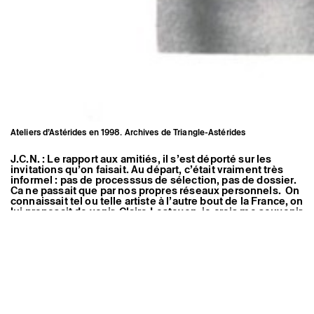
Ateliers d’Astérides en 1998. Archives de Triangle-Astérides
J.C.N. : Le rapport aux amitiés, il s’est déporté sur les
Astérides, édition de multiples par
invitations qu’on faisait. Au départ, c’était vraiment très
les artistes des ateliers, 1993.
informel : pas de processsus de sélection, pas de dossier.
Couverture du dossier. Archives
Ca ne passait que par nos propres réseaux personnels. On
de Triangle-Astérides
connaissait tel ou telle artiste à l’autre bout de la France, on
lui proposait de venir. Claire Lesteven, je crois me souvenir
que c’est un peu comme ça qu’elle est venue. Je l’avais
croisée à Nantes quelques mois avant. Je lui ai dit : on
monte un truc, descend ! C’est quelque chose que j’ai
beaucoup défendu, le hasard des rencontres.
C.M. : C’est vrai que comme nous arrivions d’Angers où on
avait fait les Beaux-arts, on avait passé pas mal de temps à
Nantes car c’était les deux villes de la région où il se
passait des choses. Donc au début, nous avons eu pas mal