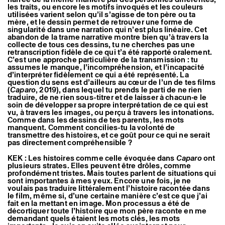
les traits, ou encore les motifs invoqués et les couleurs
utilisées varient selon qu’il s’agisse de ton père ou ta
mère, et le dessin permet de retrouver une forme de
singularité dans une narration qui n’est plus linéaire. Cet
abandon de la trame narrative montre bien qu’à travers la
collecte de tous ces dessins, tu ne cherches pas une
retranscription fidèle de ce qui t’a été rapporté oralement.
C’est une approche particulière de la transmission : tu
assumes le manque, l’incompréhension, et l’incapacité
d’interpréter fidèlement ce qui a été représenté. La
question du sens est d’ailleurs au cœur de l’un de tes films
(
Caparo
, 2019), dans lequel tu prends le parti de ne rien
traduire, de ne rien sous-titrer et de laisser à chacun·e le
soin de développer sa propre interprétation de ce qui est
vu, à travers les images, ou perçu à travers les intonations.
Comme dans les dessins de tes parents, les mots
manquent. Comment concilies-tu la volonté de
transmettre des histoires, et ce goût pour ce qui ne serait
pas directement compréhensible ?
KEK : Les histoires comme celle évoquée dans
Caparo
ont
plusieurs strates. Elles peuvent être drôles, comme
profondément tristes. Mais toutes parlent de situations qui
sont importantes à mes yeux. Encore une fois, je ne
voulais pas traduire littéralement l’histoire racontée dans
le film, même si, d’une certaine manière c’est ce que j’ai
fait en la mettant en image. Mon processus a été de
décortiquer toute l’histoire que mon père raconte en me
demandant quels étaient les mots clés, les mots