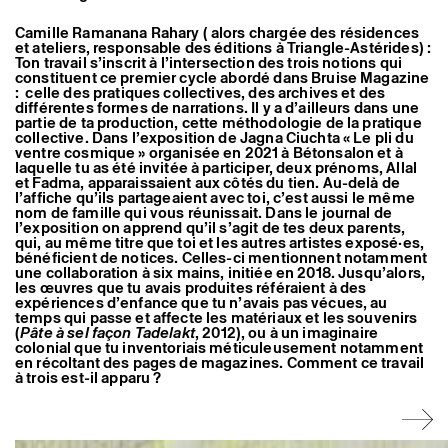
Artistes associé·es
Hors-les-murs
Camille Ramanana Rahary ( alors chargée des résidences
Ancien·nes résident·es et artistes associé·es
et ateliers, responsable des éditions à Triangle-Astérides) :
Ton travail s’inscrit à l’intersection des trois notions qui
constituent ce premier cycle abordé dans Bruise Magazine
: celle des pratiques collectives, des archives et des
différentes formes de narrations. Il y a d’ailleurs dans une
partie de ta production, cette méthodologie de la pratique
collective. Dans l’exposition de Jagna Ciuchta « Le pli du
ventre cosmique » organisée en 2021 à Bétonsalon et à
laquelle tu as été invitée à participer, deux prénoms, Allal
et Fadma, apparaissaient aux côtés du tien. Au-delà de
l’affiche qu’ils partageaient avec toi, c’est aussi le même
nom de famille qui vous réunissait. Dans le journal de
l’exposition on apprend qu’il s’agit de tes deux parents,
qui, au même titre que toi et les autres artistes exposé·es,
bénéficient de notices. Celles-ci mentionnent notamment
une collaboration à six mains, initiée en 2018. Jusqu’alors,
les œuvres que tu avais produites référaient à des
expériences d’enfance que tu n’avais pas vécues, au
temps qui passe et affecte les matériaux et les souvenirs
(
Pâte à sel façon Tadelakt
, 2012), ou à un imaginaire
colonial que tu inventoriais méticuleusement notamment
en récoltant des pages de magazines. Comment ce travail
à trois est-il apparu ?