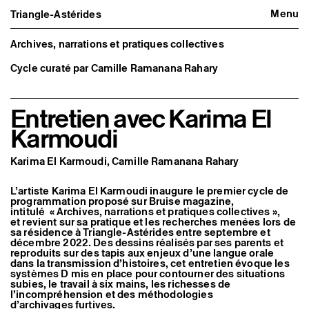
Menu
Triangle-Astérides
Triangle-Astérides
Fermer
Centre d’art contemporain
d’intérêt national
Archives, narrations et pratiques collectives
et résidence internationale d'artistes
Cycle curaté par Camille Ramanana Rahary
Présentation
À propos
Équipe et gouvernance
Entretien avec Karima El
Partenaires et réseaux
Karmoudi
Formation professionnelle
Adhérer / nous soutenir
Rapports d'activité
Karima El Karmoudi, Camille Ramanana Rahary
Informations pratiques
Programmation
L’artiste Karima El Karmoudi inaugure le premier cycle de
Agenda : en cours et à venir
programmation proposé sur Bruise magazine,
Expositions
intitulé « Archives, narrations et pratiques collectives »,
et revient sur sa pratique et les recherches menées lors de
Événements
sa résidence à Triangle-Astérides entre septembre et
Programmation éditoriale
décembre 2022. Des dessins réalisés par ses parents et
Médiation
reproduits sur des tapis aux enjeux d’une langue orale
Publics associés
dans la transmission d’histoires, cet entretien évoque les
Les Nouveaux Commanditaires
systèmes D mis en place pour contourner des situations
subies, le travail à six mains, les richesses de
Artistes résident·es et associé·es
l’incompréhension et des méthodologies
d’archivages furtives.
Résident·es