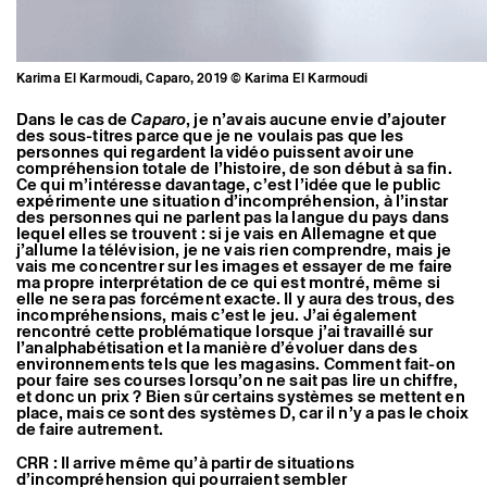
Karima El Karmoudi, Caparo, 2019 © Karima El Karmoudi
Dans le cas de
Caparo
, je n’avais aucune envie d’ajouter
des sous-titres parce que je ne voulais pas que les
personnes qui regardent la vidéo puissent avoir une
compréhension totale de l’histoire, de son début à sa fin.
Ce qui m’intéresse davantage, c’est l’idée que le public
expérimente une situation d’incompréhension, à l’instar
des personnes qui ne parlent pas la langue du pays dans
lequel elles se trouvent : si je vais en Allemagne et que
j’allume la télévision, je ne vais rien comprendre, mais je
vais me concentrer sur les images et essayer de me faire
ma propre interprétation de ce qui est montré, même si
elle ne sera pas forcément exacte. Il y aura des trous, des
incompréhensions, mais c’est le jeu. J’ai également
rencontré cette problématique lorsque j’ai travaillé sur
l’analphabétisation et la manière d’évoluer dans des
environnements tels que les magasins. Comment fait-on
pour faire ses courses lorsqu’on ne sait pas lire un chiffre,
et donc un prix ? Bien sûr certains systèmes se mettent en
place, mais ce sont des systèmes D, car il n’y a pas le choix
De gauche à droite : Allal El
de faire autrement.
Karmoudi, Le chat a vu Moca et lui
dit de faire atten­tion au ser­pent,
CRR : Il arrive même qu’à partir de situations
2018. Sans titre, 2018. Le héris­son
d’incompréhension qui pourraient sembler
s’est appro­ché pour manger le ser­