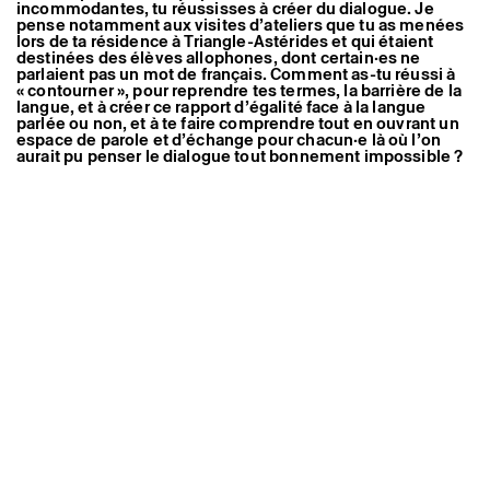
incommodantes, tu réussisses à créer du dialogue. Je
pent, la main est venue les sépa­
pense notamment aux visites d’ateliers que tu as menées
rer, 2018.
Fadma El Karmoudi, Tortue de la
lors de ta résidence à Triangle-Astérides et qui étaient
mer, 2018. L’arbre qui donne la vie,
destinées des élèves allophones, dont certain·es ne
2018.
parlaient pas un mot de français. Comment as-tu réussi à
Vue de l’expo­si­tion de Jagna
« contourner », pour reprendre tes termes, la barrière de la
Ciuchta, Le pli du ventre cos­mi­
langue, et à créer ce rapport d’égalité face à la langue
que, 2021, Paris, Bétonsalon –
parlée ou non, et à te faire comprendre tout en ouvrant un
centre d’art et de recher­che ©
Margot Montigny / Adagp
espace de parole et d’échange pour chacun·e là où l’on
aurait pu penser le dialogue tout bonnement impossible ?
KEK : Ces rencontres avec les étudiant·es allophones
furent réellement enrichissantes. Elles étaient d’ailleurs
assez simples. Je leur ai montré la vidéo
Caparo
en
annonçant en préambule qu’il n’y avait pas de traduction et
que s’iels ne comprenaient rien, c’était normal parce
qu’elle était tamazight. Je leur ai proposé de regarder les
images de tirer à partir d’elles leur propre interprétation de
l’histoire. C’était génial de pouvoir discuter ensemble de
ce qui avait été retenu, car finalement, en accumulant les
bribes de chacun·e, on arrivait à reconstituer ce qui était
racontée dans la vidéo. Même si certaines choses
n’avaient pas été comprises, l’essence de l’histoire, elle,
l’était. Après le visionnage de la vidéo, je me suis rendue
compte que la question de la précarité avait de suite été
comprise, de même que la question de la souffrance, des
rapports de pouvoir.