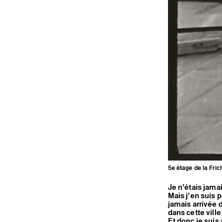
5e étage de la Fric
Je n’étais jama
Mais j’en suis 
jamais arrivée 
dans cette vill
Et donc je suis 