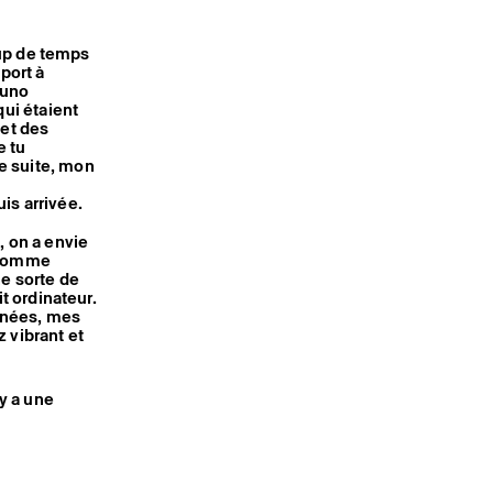
coup de temps
port à
Bruno
qui étaient
 et des
e tu
e suite, mon
uis arrivée.
, on a envie
, comme
ne sorte de
t ordinateur.
urnées, mes
 vibrant et
 y a une