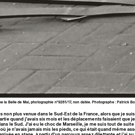
he la Belle de Mai, photographie n°9281/17, non datée. Photographe : Patrick Bo
is non plus venue dans le Sud-Est de la France, alors que je suis
partie quand j’avais six mois et les déplacements faisaient que je
dans le Sud. J’ai eu le choc de Marseille, je me suis tout de suit
e où je n’avais jamais mis les pieds, ce qui était quand même as
arrivée en stage, à partir d’un parcours assez dilettante et j’ai su