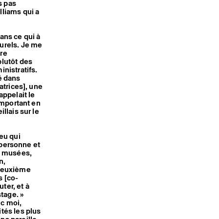
is pas
lliams qui a
ans ce qui à
turels. Je me
ère
plutôt des
inistratifs.
é dans
atrices], une
appelait le
 important en
llais sur le
ieu qui
c personne et
es musées,
n,
 deuxième
s [co-
ter, et à
stage. »
ec moi,
ités les plus