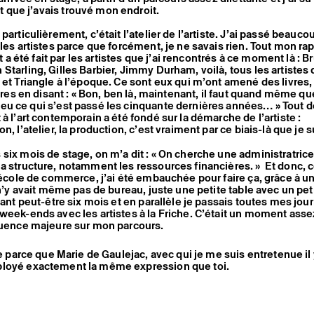
que j’avais trouvé mon endroit.
particulièrement, c’était l’atelier de l’artiste. J’ai passé beau
 les artistes parce que forcément, je ne savais rien. Tout mon rap
art a été fait par les artistes que j’ai rencontrés à ce moment là : 
Starling, Gilles Barbier, Jimmy Durham, voilà, tous les artistes 
 et Triangle à l’époque. Ce sont eux qui m’ont amené des livres,
ivres en disant : « Bon, ben là, maintenant, il faut quand même qu
eu ce qui s’est passé les cinquante dernières années… » Tout d
à l’art contemporain a été fondé sur la démarche de l’artiste :
n, l’atelier, la production, c’est vraiment par ce biais-là que je s
six mois de stage, on m’a dit : « On cherche une administratrice
la structure, notamment les ressources financières. » Et donc
e école de commerce, j’ai été embauchée pour faire ça, grâce à u
 n’y avait même pas de bureau, juste une petite table avec un peti
ndant peut-être six mois et en parallèle je passais toutes mes jo
week-ends avec les artistes à la Friche. C’était un moment assez
luence majeure sur mon parcours.
le parce que Marie de Gaulejac, avec qui je me suis entretenue il
loyé exactement la même expression que toi.