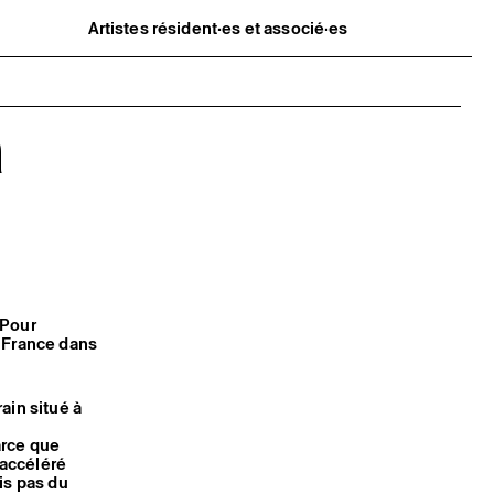
Artistes résident·es et associé·es
Résident·es
Artistes associé·es
Hors-les-murs
Ancien·nes résident·es et artistes
a
associé·es
 Pour
e France dans
ain situé à
arce que
 accéléré
is pas du