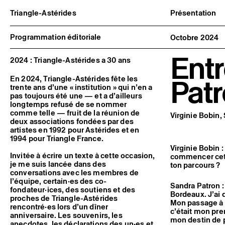
Triangle-Astérides
Présentation
Centre d’art contemporain
À propos
d’intérêt national
Équipe et go
Programmation éditoriale
Octobre 2024
et résidence internationale d'artistes
Partenaires e
Formation pr
Entr
Adhérer / no
2024 : Triangle-Astérides a 30 ans
Rapports d'ac
Informations
Pat
En 2024, Triangle-Astérides fête les
trente ans d’une « institution » qui n’en a
pas toujours été une — et a d’ailleurs
longtemps refusé de se nommer
comme telle — fruit de la réunion de
Virginie Bobin,
deux associations fondées par des
artistes en 1992 pour Astérides et en
1994 pour Triangle France.
Virginie Bobin 
Invitée à écrire un texte à cette occasion,
commencer cet e
je me suis lancée dans des
ton parcours ?
conversations avec les membres de
l’équipe, certain·es des co-
Sandra Patron :
fondateur·ices, des soutiens et des
Bordeaux. J’ai 
proches de Triangle-Astérides
Mon passage à T
rencontré·es lors d’un dîner
c’était mon pre
anniversaire. Les souvenirs, les
mon destin de p
anecdotes, les déclarations des un·es et