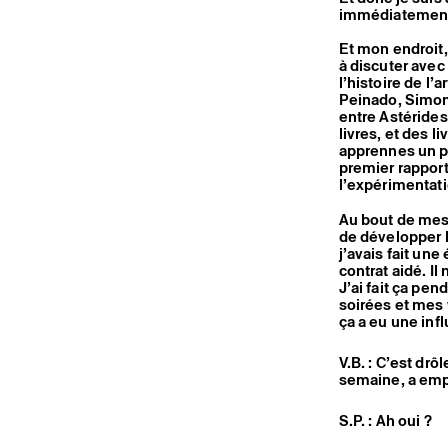
immédiatement 
Et mon endroit, 
à discuter avec
l’histoire de l’
Peinado, Simon 
entre Astérides
livres, et des l
apprennes un p
premier rapport 
l’expérimentatio
Au bout de mes 
de développer 
j’avais fait un
contrat aidé. Il
J’ai fait ça pe
soirées et mes 
ça a eu une inf
V.B. : C’est drô
semaine, a emp
S.P. : Ah oui ?