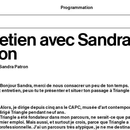
Programmation
Agenda : en cours et à venir
uvernance
Expositions
t réseaux
Événements
ofessionnelle
Programmation éditoriale
etien avec Sandr
us soutenir
Médiation
tivité
Publics associés
 pratiques
Les Nouveaux Commanditaires
ron
 Sandra Patron
: Bonjour Sandra, merci de nous consacrer un peu de ton temps.
ntretien, peux-tu te présenter et situer ton passage à Triangl
 Alors, je dirige depuis cinq ans le CAPC, musée d’art contempor
dirigé Triangle pendant neuf ans.
riangle a été fondateur dans mon parcours, ne serait-ce que p
mier emploi. Mais aussi, et surtout je crois, parce que Triangle a
rofessionnelle. J’ai un parcours très atypique, je ne me destina