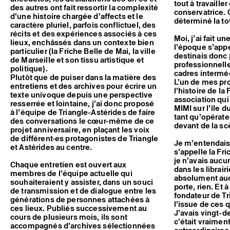
tout à travailler
des autres ont fait ressortir la complexité
conservatrice. 
d’une histoire chargée d’affects et le
déterminé la to
caractère pluriel, parfois conflictuel, des
récits et des expériences associés à ces
Moi, j’ai fait 
lieux, enchâssés dans un contexte bien
l’époque s’appe
particulier (la Friche Belle de Mai, la ville
destinais donc 
de Marseille et son tissu artistique et
professionnelle
politique).
cadres intermédi
Plutôt que de puiser dans la matière des
L’un de mes pr
entretiens et des archives pour écrire un
l’histoire de la
texte univoque depuis une perspective
association qui 
resserrée et lointaine, j’ai donc proposé
MIMI sur l’île d
à l’équipe de Triangle-Astérides de faire
tant qu’opérateu
des conversations le cœur-même de ce
devant de la sc
projet anniversaire, en plaçant les voix
de différent·es protagonistes de Triangle
Je m’entendais t
et Astérides au centre.
s’appelle la Fri
je n’avais aucu
Chaque entretien est ouvert aux
dans les librair
membres de l’équipe actuelle qui
absolument aucu
souhaiteraient y assister, dans un souci
porte, rien. Et 
de transmission et de dialogue entre les
fondateur de Tr
générations de personnes attachées à
l’issue de ces q
ces lieux. Publiés successivement au
J’avais vingt-d
cours de plusieurs mois, ils sont
c’était vraimen
accompagnés d’archives sélectionnées