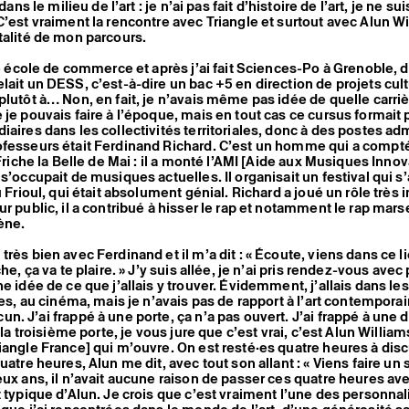
 dans le milieu de l’art : je n’ai pas fait d’histoire de l’art, je ne su
C’est vraiment la rencontre avec Triangle et surtout avec Alun Wi
talité de mon parcours.
une école de commerce et après j’ai fait Sciences-Po à Grenoble, d
lait un DESS, c’est-à-dire un bac +5 en direction de projets cul
plutôt à… Non, en fait, je n’avais même pas idée de quelle carri
 je pouvais faire à l’époque, mais en tout cas ce cursus formait 
aires dans les collectivités territoriales, donc à des postes adm
ofesseurs était Ferdinand Richard. C’est un homme qui a compt
 Friche la Belle de Mai : il a monté l’AMI [Aide aux Musiques Innov
s’occupait de musiques actuelles. Il organisait un festival qui s’
u Frioul, qui était absolument génial. Richard a joué un rôle très
r public, il a contribué à hisser le rap et notamment le rap marsei
ène.
rès bien avec Ferdinand et il m’a dit : « Écoute, viens dans ce l
che, ça va te plaire. » J’y suis allée, je n’ai pris rendez-vous ave
ne idée de ce que j’allais y trouver. Évidemment, j’allais dans l
ies, au cinéma, mais je n’avais pas de rapport à l’art contemporai
n. J’ai frappé à une porte, ça n’a pas ouvert. J’ai frappé à une
à la troisième porte, je vous jure que c’est vrai, c’est Alun William
iangle France] qui m’ouvre. On est resté·es quatre heures à discu
uatre heures, Alun me dit, avec tout son allant : « Viens faire un 
eux ans, il n’avait aucune raison de passer ces quatre heures av
t typique d’Alun. Je crois que c’est vraiment l’une des personnal