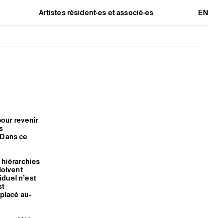
Artistes résident·es et associé·es
EN
Résident·es
Artistes associé·es
Hors-les-murs
Ancien·nes résident·es et artistes
n
associé·es
pour revenir
s
. Dans ce
 hiérarchies
doivent
iduel n’est
st
placé au-