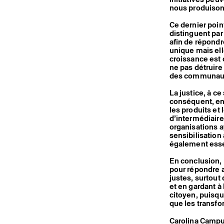
nous produiso
Ce dernier poin
distinguent par
afin de répondre
unique mais el
croissance est 
ne pas détruire
des communau
La justice, à ce
conséquent, en 
les produits et 
d’intermédiaires
organisations a
sensibilisation
également essen
En conclusion,
pour répondre a
justes, surtout
et en gardant à
citoyen, puisque
que les transf
Carolina Campu