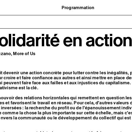
Programmation
Agenda : en cours et à venir
uvernance
Expositions
t réseaux
Événements
ofessionnelle
Programmation éditoriale
olidarité en actio
us soutenir
Médiation
tivité
Publics associés
 pratiques
Les Nouveaux Commanditaires
zano, More of Us
it devenir une action concrète pour lutter contre les inégalités, 
ur croire et faire confiance aux autres et ainsi mettre en place de
peuvent faire face aux failles et aux injustices du capitalisme
tivisme est la clé.
omouvoir des relations horizontales qui remettent en question les
s et favorisent le travail en réseau. Pour cela, d’autres valeurs 
inversées : la recherche du profit ou de l’épanouissement indiv
 comme la chose la plus importante sur cette échelle, mais c’e
nvers la communauté ou le développement du collectif qui est 