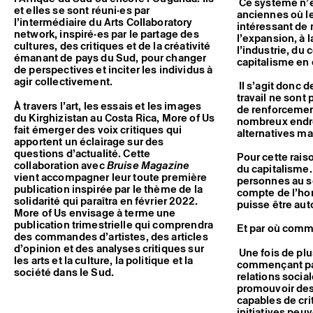
Ce système n’es
et elles se sont réuni·es par
anciennes où l
l’intermédiaire du Arts Collaboratory
intéressant de
network, inspiré·es par le partage des
l’expansion, à 
cultures, des critiques et de la créativité
l’industrie, du 
émanant de pays du Sud, pour changer
capitalisme en
de perspectives et inciter les individus à
agir collectivement.
Il s’agit donc 
travail ne sont
À travers l’art, les essais et les images
de renforcement
du Kirghizistan au Costa Rica, More of Us
nombreux endr
fait émerger des voix critiques qui
alternatives mai
apportent un éclairage sur des
questions d’actualité. Cette
Pour cette raiso
collaboration avec
Bruise Magazine
du capitalisme.
vient accompagner leur toute première
personnes au ser
publication inspirée par le thème de la
compte de l’hori
solidarité qui paraîtra en février 2022.
puisse être au
More of Us envisage à terme une
publication trimestrielle qui comprendra
Et par où comm
des commandes d’artistes, des articles
d’opinion et des analyses critiques sur
Une fois de plus
les arts et la culture, la politique et la
commençant par
société dans le Sud.
relations socia
promouvoir des 
capables de cri
initiatives peu