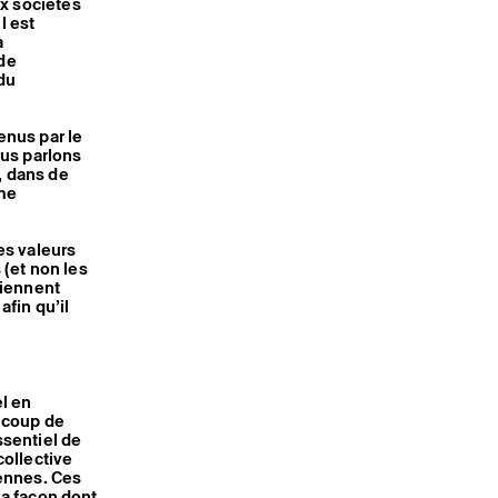
ux sociétés
l est
à
 de
 du
enus par le
ous parlons
, dans de
me
les valeurs
(et non les
tiennent
afin qu’il
el en
ucoup de
ssentiel de
collective
yennes. Ces
la façon dont