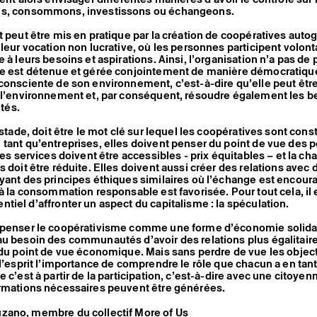
ns, consommons, investissons ou échangeons.
t peut être mis en pratique par la création de coopératives auto
 leur vocation non lucrative, où les personnes participent volon
 à leurs besoins et aspirations. Ainsi, l’organisation n’a pas de 
le est détenue et gérée conjointement de manière démocratique
consciente de son environnement, c’est-à-dire qu’elle peut être
 l’environnement et, par conséquent, résoudre également les b
tés.
 stade, doit être le mot clé sur lequel les coopératives sont const
tant qu’entreprises, elles doivent penser du point de vue des 
les services doivent être accessibles - prix équitables – et la ch
 doit être réduite. Elles doivent aussi créer des relations avec 
yant des principes éthiques similaires où l’échange est encoura
 à la consommation responsable est favorisée. Pour tout cela, il 
tiel d’affronter un aspect du capitalisme : la spéculation.
 penser le coopérativisme comme une forme d’économie solidair
u besoin des communautés d’avoir des relations plus égalitaire
 du point de vue économique. Mais sans perdre de vue les object
 l’esprit l’importance de comprendre le rôle que chacun a en tan
 c’est à partir de la participation, c’est-à-dire avec une citoyen
ormations nécessaires peuvent être générées.
zano, membre du collectif More of Us