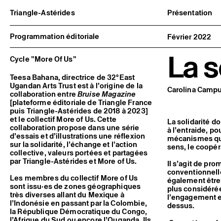
Triangle-Astérides
Présentation
Centre d’art contemporain
À propos
d’intérêt national
Équipe et go
Programmation éditoriale
Février 2022
et résidence internationale d'artistes
Partenaires e
Formation pr
La s
Adhérer / no
Cycle "More Of Us"
Rapports d'ac
Informations
Teesa Bahana, directrice de 32°East
Ugandan Arts Trust est à l’origine de la
Carolina Campu
collaboration entre
Bruise Magazine
[plateforme éditoriale de Triangle France
puis Triangle-Astérides de 2018 à 2023]
et le collectif More of Us. Cette
La solidarité do
collaboration propose dans une série
à l’entraide, po
d’essais et d’illustrations une réflexion
mécanismes qui 
sur la solidarité, l’échange et l’action
sens, le coopéra
collective, valeurs portées et partagées
par Triangle-Astérides et More of Us.
Il s’agit de pr
conventionnelle
Les membres du collectif More of Us
également être 
sont issu·es de zones géographiques
plus considérée
très diverses allant du Mexique à
l’engagement e
l’Indonésie en passant par la Colombie,
dessus.
la République Démocratique du Congo,
l’Afrique du Sud ou encore l’Ouganda. Ils