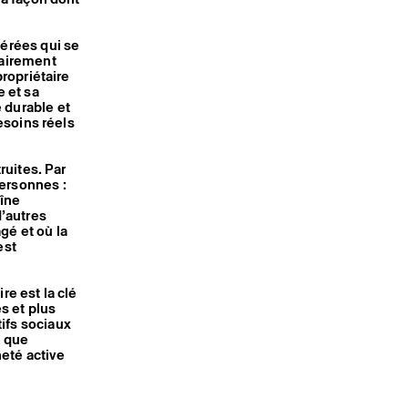
gérées qui se
tairement
propriétaire
 et sa
 durable et
esoins réels
ruites. Par
personnes :
aîne
d’autres
gé et où la
est
e est la clé
s et plus
ifs sociaux
t que
neté active