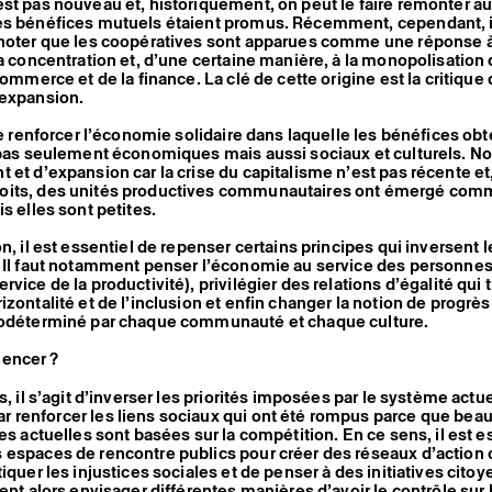
t pas nouveau et, historiquement, on peut le faire remonter a
es bénéfices mutuels étaient promus. Récemment, cependant, i
 noter que les coopératives sont apparues comme une réponse 
la concentration et, d’une certaine manière, à la monopolisation
commerce et de la finance. La clé de cette origine est la critique
 expansion.
de renforcer l’économie solidaire dans laquelle les bénéfices obt
 pas seulement économiques mais aussi sociaux et culturels. N
 et d’expansion car la crise du capitalisme n’est pas récente et
oits, des unités productives communautaires ont émergé com
s elles sont petites.
n, il est essentiel de repenser certains principes qui inversent 
 Il faut notamment penser l’économie au service des personnes 
vice de la productivité), privilégier des relations d’égalité qui 
zontalité et de l’inclusion et enfin changer la notion de progrès 
todéterminé par chaque communauté et chaque culture.
encer ?
, il s’agit d’inverser les priorités imposées par le système actu
 renforcer les liens sociaux qui ont été rompus parce que bea
les actuelles sont basées sur la compétition. En ce sens, il est e
espaces de rencontre publics pour créer des réseaux d’action 
tiquer les injustices sociales et de penser à des initiatives cito
vent alors envisager différentes manières d’avoir le contrôle sur 