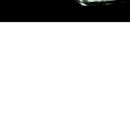
ano est diplômée d’un Master en Humanités. Elle est journalis
nt que communicante pour la fondation Casa Tres Patios. Elle es
’université Pontificia Bolivariana au sein du département de c
 Elle aime déambuler dans les villes, apprendre le nom des arbre
outer les histoires du quotidien. Elle collecte les poèmes et les 