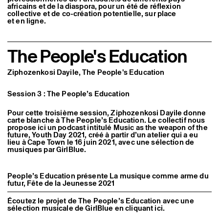
africains et de la diaspora, pour un été de réflexion
Artistes associé·es
collective et de co-création potentielle, sur place
Hors-les-murs
et en ligne.
Ancien·nes résident·es et artistes associé·es
The People's Education
Ziphozenkosi Dayile, The People's Education
Session 3 : The People’s Education
Pour cette troisième session, Ziphozenkosi Dayile donne
carte blanche à The People’s Education. Le collectif nous
propose ici un podcast intitulé Music as the weapon of the
future, Youth Day 2021, créé à partir d’un atelier qui a eu
lieu à Cape Town le 16 juin 2021, avec une sélection de
musiques par GirlBlue.
People’s Education présente La musique comme arme du
futur, Fête de la Jeunesse 2021
Écoutez le projet de The People’s Education avec une
sélection musicale de GirlBlue en cliquant ici.