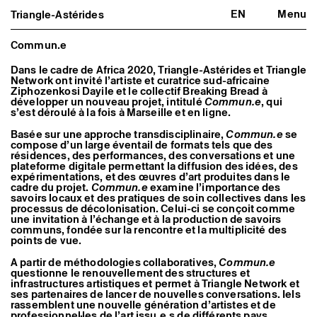
EN
Menu
Triangle-Astérides
Triangle-Astérides
Fermer
Centre d’art contemporain
d’intérêt national
Commun.e
et résidence internationale d'artistes
Dans le cadre de Africa 2020, Triangle-Astérides et Triangle
Network ont invité l’artiste et curatrice sud-africaine
Présentation
Ziphozenkosi Dayile et le collectif Breaking Bread à
À propos
développer un nouveau projet, intitulé
Commun.e
, qui
Équipe et gouvernance
s’est déroulé à la fois à Marseille et en ligne.
Partenaires et réseaux
Formation professionnelle
Basée sur une approche transdisciplinaire,
Commun.e
se
compose d’un large éventail de formats tels que des
Adhérer / nous soutenir
résidences, des performances, des conversations et une
Rapports d'activité
plateforme digitale permettant la diffusion des idées, des
Informations pratiques
expérimentations, et des œuvres d’art produites dans le
cadre du projet.
Commun.e
examine l’importance des
Programmation
savoirs locaux et des pratiques de soin collectives dans les
Agenda : en cours et à venir
processus de décolonisation. Celui-ci se conçoit comme
Expositions
une invitation à l’échange et à la production de savoirs
Événements
communs, fondée sur la rencontre et la multiplicité des
points de vue.
Programmation éditoriale
Médiation
A partir de méthodologies collaboratives,
Commun.e
Publics associés
questionne le renouvellement des structures et
Les Nouveaux Commanditaires
infrastructures artistiques et permet à Triangle Network et
ses partenaires de lancer de nouvelles conversations. Iels
Artistes résident·es et associé·es
rassemblent une nouvelle génération d’artistes et de
Résident·es
professionnel·les de l’art issu.e.s de différents pays