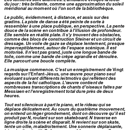
Artistes associé·es
du jour : très brillante, comme une approximation du soleil
méridional au moment où l’on sort de la bibliothèque.
Hors-les-murs
Ancien·nes résident·es et artistes associé·es
Le public, évidemment, à distance, et assis sur des
gradins. La piste de danse a été peinte de sorte à
ressembler à une place publique, en perspective. La pente
douce de la scène en contribue à l’illusion de profondeur.
Elle semble en réalité plate. Il s’y trouvent des obstacles,
comme des blocs de construction Steiner et un circuit de
dressage. Un voile de gaze se déplace lentement, presque
imperceptiblement, autour de l’espace scénique. Il est
motorisé. Il n’est pas grand, juste une longue bande de
toile, comme une bande de crêpe agrandie et déroulée.
Elle parcourt une boucle complète.
La musique commence. C’est un enregistrement de
Vingt
regards sur l’Enfant-Jésus
, une œuvre pour piano seul
évoluant suivant différents leitmotivs qui reflètent des
aspects de la foi catholique. L’œuvre contient de
nombreuses transcriptions de chants d’oiseaux faites par
Messiaen et l’enregistrement total dure près de deux
heures.
Tout est silencieux à part le piano, et le rideau qui se
déplace délicatement. Au cours du quatrième mouvement,
on entend un léger grondement, dont on découvre qu’il est
produit par N, roulant sur son skateboard. N traverse en
ligne droite la scène et disparaît. N revient sur son skate,
tente un ollie, maladroitement. Une sonnerie déplaisante,