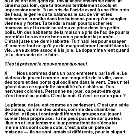
où vivaient des gens qui travaillaient ensemble dans un
cinéma pas loin, que tu trouvais terriblement cools et
impressionnants. Tu as pris de l’acide avant à une fête près
de l’eau, le genre où tu balances le sac de vin et les
boissons à la vodka dans les buissons pour qu’un sanglier
vienne s’y frotter. Tu tends la main pour toucher les
marcassins et ta main se retrouve prise dans les petits
poils. Un des habitants de la maison a pris de l’acide pour la
première fois avec de bons amis pendant la journée.
C’était juste une demi-tablette. Tu t’habilles pour essayer
d’incarner tout ce qu’il y a de marginalement positif dans la
vie. Je veux être associé à la joie. La dopamine vient quand
je lui demande de le faire.
C’est à présent le mouvement dix-neuf
.
X Nous sommes dans un parc entretenu par la ville. Le
plateau de jeu est comme une maquette de la ville, avec
des tours et des ponts qui oscillent dans le vent. Être un tel
géant dans ce squelette simplifié d’un château. Des
nervures colorées. Personne ne joue, ou peut-être que
c’est fermé au public. C’est la nuit. Qu’est-ce qu’on joue ?
Le plateau de jeu est comme un parlement. C’est une série
de zones, comme des boîtes, comme des chambres
d’hôtel, et il peut contenir différents groupes qui jouent
suivant leur propre axe. Tu ne peux pas être sûr que leur
illusion et leur fantasme leur permettent de s’écouter
même s’ils sont côte à côte. C’est juste un pâté de
maisons — ils ne sont jamais si différents, pour la plupart.