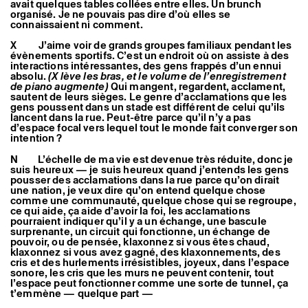
avait quelques tables collées entre elles. Un brunch
organisé. Je ne pouvais pas dire d’où elles se
connaissaient ni comment.
X J’aime voir de grands groupes familiaux pendant les
évènements sportifs. C’est un endroit où on assiste à des
interactions intéressantes, des gens frappés d’un ennui
absolu.
(X lève les bras, et le volume de l’enregistrement
de piano augmente)
Qui mangent, regardent, acclament,
sautent de leurs sièges. Le genre d’acclamations que les
gens poussent dans un stade est différent de celui qu’ils
lancent dans la rue. Peut-être parce qu’il n’y a pas
d’espace focal vers lequel tout le monde fait converger son
intention ?
N L’échelle de ma vie est devenue très réduite, donc je
suis heureux — je suis heureux quand j’entends les gens
pousser des acclamations dans la rue parce qu’on dirait
une nation, je veux dire qu’on entend quelque chose
comme une communauté, quelque chose qui se regroupe,
ce qui aide, ça aide d’avoir la foi, les acclamations
pourraient indiquer qu’il y a un échange, une bascule
surprenante, un circuit qui fonctionne, un échange de
pouvoir, ou de pensée, klaxonnez si vous êtes chaud,
klaxonnez si vous avez gagné, des klaxonnements, des
cris et des hurlements irrésistibles, joyeux, dans l’espace
sonore, les cris que les murs ne peuvent contenir, tout
l’espace peut fonctionner comme une sorte de tunnel, ça
t’emmène — quelque part —