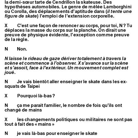
la demi-sœur tarte de Cendrillon la skateuse. Des
hypothèses automobiles. Le genre de mêlée Lamborghini
ou Corolla, des déplacements d’aptitude dans (
il tente une
figure de skate
) l’emploi de l’extension corporelle.
X C’est une façon de renoncer au corps, pour toi, N ? Tu
déplaces la masse du corps sur la planche. On dirait une
preuve de physique évidente, l’exception comme preuve
de la règle.
N Non.
N laisse le rideau de gaze dériver totalement à travers la
scène et commence à l’observer. X s’avance sur la scène
et s’assoit, face à l’extérieur. Un mouvement complet est
joué.
N Je vais bientôt aller enseigner le skate dans les ex-
squats de Taipei
X Pourquoi là-bas ?
N ça me parait familier, le nombre de fois qu’ils ont
changé de mains
X les changements politiques ou militaires ne sont pas
tout à fait des « mains »
N je vais là-bas pour enseigner le skate