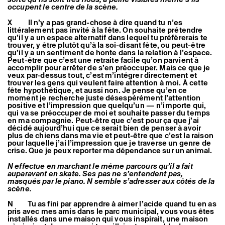
occupent le centre de la scène.
X Il n’y a pas grand-chose à dire quand tu n’es
littéralement pas invité à la fête. On souhaite prétendre
qu’il y a un espace alternatif dans lequel tu préfèrerais te
trouver, y être plutôt qu’à la soi-disant fête, ou peut-être
qu’il y a un sentiment de honte dans la relation à l’espace.
Peut-être que c’est une retraite facile qu’on parvient à
accomplir pour arrêter de s’en préoccuper. Mais ce que je
veux par-dessus tout, c’est m’intégrer directement et
trouver les gens qui veulent faire attention à moi. À cette
fête hypothétique, et aussi non. Je pense qu’en ce
moment je recherche juste désespérément l’attention
positive et l’impression que quelqu’un — n’importe qui,
qui va se préoccuper de moi et souhaite passer du temps
en ma compagnie. Peut-être que c’est pour ça que j’ai
décidé aujourd’hui que ce serait bien de penser à avoir
plus de chiens dans ma vie et peut-être que c’est la raison
pour laquelle j’ai l’impression que je traverse un genre de
crise. Que je peux reporter ma dépendance sur un animal.
N effectue en marchant le même parcours qu’il a fait
auparavant en skate. Ses pas ne s’entendent pas,
masqués par le piano. N semble s’adresser aux côtés de la
scène.
N Tu as fini par apprendre à aimer l’acide quand tu en as
pris avec mes amis dans le parc municipal, vous vous êtes
installés dans une maison qui vous inspirait, une maison