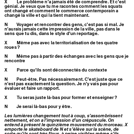
X Le problème n’a jamais été de comprendre. Et c’est
génial. Je veux que tu me racontes comment les squats
ont changé et comment le commerce contemporain a
changé la ville et qui la tient maintenant.
N Voyager et rencontrer des gens, c’est pas si mal. Je
n’aurais jamais cette impression de la ville, pas dans le
sens que tu dis, dans le style d’un reportage.
X Même pas avec la territorialisation de tes quatre
roues ?
N Même pas à partir des échanges avec les gens que je
rencontre
X Parce qu’ils sont déconnectés du contexte
N Peut-être. Pas nécessairement. C’est juste que ce
n’est pas exactement la question. Je n’y vais pas pour
évaluer et faire un rapport.
X Tu seras juste là-bas pour former et enseigner ?
N Je serai là-bas pour y être.
Les lumières changement tout à coup, s’assombrissent
nettement, et on a l’impression d’un crépuscule. On
entend à présent le quinzième mouvement du morceau. X
emporte le skateboard de N et s’élève sur la scène, de
sorte qu’ils sont très flous, à peine visibles même s’ils