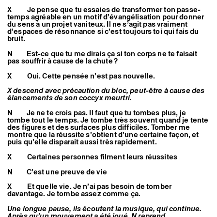
X Je pense que tu essaies de transformer ton passe-
temps agréable en un motif d’évangélisation pour donner
du sens à un projet vaniteux. Il ne s’agit pas vraiment
d’espaces de résonnance si c’est toujours toi qui fais du
bruit.
N Est-ce que tu me dirais ça si ton corps ne te faisait
pas souffrir à cause de la chute ?
X Oui. Cette pensée n’est pas nouvelle.
X descend avec précaution du bloc, peut-être à cause des
élancements de son coccyx meurtri.
N Je ne te crois pas. Il faut que tu tombes plus, je
tombe tout le temps. Je tombe très souvent quand je tente
des figures et des surfaces plus difficiles. Tomber me
montre que la réussite s’obtient d’une certaine façon, et
puis qu’elle disparait aussi très rapidement.
X Certaines personnes filment leurs réussites
N C’est une preuve de vie
X Et quelle vie. Je n’ai pas besoin de tomber
davantage. Je tombe assez comme ça.
Une longue pause, ils écoutent la musique, qui continue.
Après qu’un mouvement a été joué, N reprend.