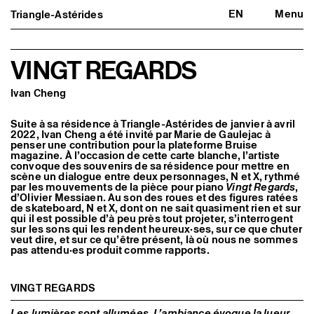
EN
Menu
Triangle-Astérides
Triangle-Astérides
Fermer
Centre d’art contemporain
d’intérêt national
et résidence internationale d'artistes
VINGT REGARDS
Présentation
Ivan Cheng
À propos
Équipe et gouvernance
Partenaires et réseaux
Suite à sa résidence à Triangle-Astérides de janvier à avril
Formation professionnelle
2022, Ivan Cheng a été invité par Marie de Gaulejac à
Adhérer / nous soutenir
penser une contribution pour la plateforme Bruise
magazine. À l’occasion de cette carte blanche, l’artiste
Rapports d'activité
convoque des souvenirs de sa résidence pour mettre en
Informations pratiques
scène un dialogue entre deux personnages, N et X, rythmé
par les mouvements de la pièce pour piano
Vingt Regards
,
Programmation
d’Olivier Messiaen. Au son des roues et des figures ratées
Agenda : en cours et à venir
de skateboard, N et X, dont on ne sait quasiment rien et sur
Expositions
qui il est possible d’à peu près tout projeter, s’interrogent
Événements
sur les sons qui les rendent heureux·ses, sur ce que chuter
Programmation éditoriale
veut dire, et sur ce qu’être présent, là où nous ne sommes
pas attendu·es produit comme rapports.
Médiation
Publics associés
Les Nouveaux Commanditaires
VINGT REGARDS
Artistes résident·es et associé·es
Résident·es
Les lumières sont allumées. L’ambiance évoque la lueur