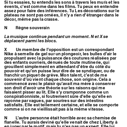
Si tu essaies, tu entends les sons à travers les murs et les
évents, c’est comme dans les films. Tu peux en entendre
assez pour faire des inférences. Tu Les décorations sur le
plateau ne sont pas ornées, il n’y a rien d’étranger dans le
décor, même pas la crasse.
N Règne souverain
La musique continue pendant un moment. N et X se
déplacent parmi les blocs.
X Un membre de l’opposition est un correspondant
Nike à semelle de gel sur un plongeoir, les bulles d’air le
propulsant avec la puissance des coutures réalisées par
des enfants ouvriers, dénués de toute mutinerie, qui
grouillent simplement en attendant d’être du côté du
pouvoir et qu’on puisse leur dire de se syndiquer, ou de
franchir un piquet de grève. Mon talent, c’est de me
souvenir d’où vient chaque chose, son origine. Cela a
commencé avec le plaisir qu’avait ma mère à conserver
son droit d’avoir une théorie sur les raisons qui me
faisaient pisser au lit. Elle s’y cramponne comme un
conspirationniste, si foutrement sûre d’elle qu’elle en
rayonne par vagues, par sourires sur des intestins
satisfaits. Elle est tellement certaine, et elle se comporte
comme si on ne vieillissait pas à la même vitesse.
N L’autre personne était horrible avec sa chemise de
flanelle. Tu aurais deviné qu’elle venait de chez Liberty à
en juger par le motif, mais tu n’es pas un expert. Elle lui