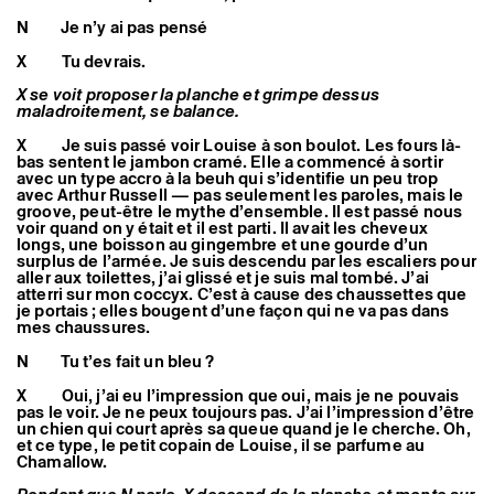
N Je n’y ai pas pensé
X Tu devrais.
X se voit proposer la planche et grimpe dessus
maladroitement, se balance.
X Je suis passé voir Louise à son boulot. Les fours là-
bas sentent le jambon cramé. Elle a commencé à sortir
avec un type accro à la beuh qui s’identifie un peu trop
avec Arthur Russell — pas seulement les paroles, mais le
groove, peut-être le mythe d’ensemble. Il est passé nous
voir quand on y était et il est parti. Il avait les cheveux
longs, une boisson au gingembre et une gourde d’un
surplus de l’armée. Je suis descendu par les escaliers pour
aller aux toilettes, j’ai glissé et je suis mal tombé. J’ai
atterri sur mon coccyx. C’est à cause des chaussettes que
je portais ; elles bougent d’une façon qui ne va pas dans
mes chaussures.
N Tu t’es fait un bleu ?
X Oui, j’ai eu l’impression que oui, mais je ne pouvais
pas le voir. Je ne peux toujours pas. J’ai l’impression d’être
un chien qui court après sa queue quand je le cherche. Oh,
et ce type, le petit copain de Louise, il se parfume au
Chamallow.