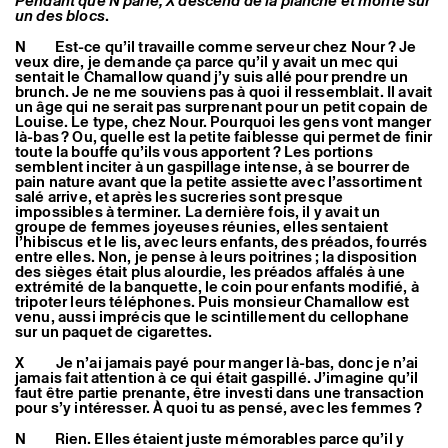
Pendant que N parle, X descend de la planche et monte sur
un des blocs
.
N Est-ce qu’il travaille comme serveur chez Nour ? Je
veux dire, je demande ça parce qu’il y avait un mec qui
sentait le Chamallow quand j’y suis allé pour prendre un
brunch. Je ne me souviens pas à quoi il ressemblait. Il avait
un âge qui ne serait pas surprenant pour un petit copain de
Louise. Le type, chez Nour. Pourquoi les gens vont manger
là-bas ? Ou, quelle est la petite faiblesse qui permet de finir
toute la bouffe qu’ils vous apportent ? Les portions
semblent inciter à un gaspillage intense, à se bourrer de
pain nature avant que la petite assiette avec l’assortiment
salé arrive, et après les sucreries sont presque
impossibles à terminer. La dernière fois, il y avait un
groupe de femmes joyeuses réunies, elles sentaient
l’hibiscus et le lis, avec leurs enfants, des préados, fourrés
entre elles. Non, je pense à leurs poitrines ; la disposition
des sièges était plus alourdie, les préados affalés à une
extrémité de la banquette, le coin pour enfants modifié, à
tripoter leurs téléphones. Puis monsieur Chamallow est
venu, aussi imprécis que le scintillement du cellophane
sur un paquet de cigarettes.
X Je n’ai jamais payé pour manger là-bas, donc je n’ai
jamais fait attention à ce qui était gaspillé. J’imagine qu’il
faut être partie prenante, être investi dans une transaction
pour s’y intéresser. À quoi tu as pensé, avec les femmes ?
N Rien. Elles étaient juste mémorables parce qu’il y