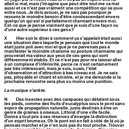
allait si mal, mais j’imagine que peut-être tout me va mal
aussi et ce n’est pas vraiment une compétition qui se joue
entre nous. Je dois avouer, je ne sais pas pourquoi je
ressens le moindre besoin d’être condescendant envers
quelqu’un qui est si parfaitement charmant envers moi.
Est-ce que je pense vraiment que je suis d’une façon ou
d’une autre supérieur à ces gens ?
X Hier soir le diner à comment ça s’appelait était aussi
une situation dans laquelle je pensais que tout le monde
était juste poli avec moi et que je ne parvenais pas à
manifester le moindre charisme ou posture charmante qui
prouverait ma valeur aux yeux de ces gens qui sont
différemment établis. Et ce n’est pas pour me laisser aller
à un complexe d’infériorité, parce ce n’est certainement
pas très intéressant, mais je suis, ouais, l’état
d’observation et d’attraction à bas niveau est. Je ne sais
pas, pitoyable et chiant et sinistre, et je me demande si la
prochaine rencontre sera plus ou moins une punition.
La musique s’arrête
.
N Des insectes avec des carapaces qui détalent sous
les pieds, comme des fruits d’eucalyptus sous le pont sans
espoir de propagation naturelle, juste destinés à être un
genre de graines à oiseaux. Littoral d’une ville facile.
Donne à tout prix à ses réserves d’énergie la distinction
d’un esprit brumeux. Oh le pont est en fait à côté de là où je
pensais marcher et je n’en suis pas du tout proche. Trouver