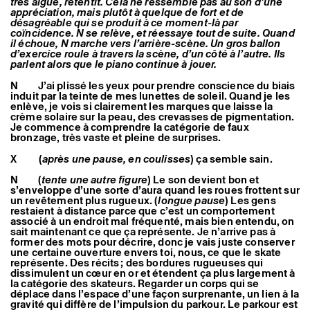
très aiguë, retentit. Cela ne ressemble pas au son d’une
appréciation, mais plutôt à quelque de fort et de
désagréable qui se produit à ce moment-là par
coïncidence. N se relève, et réessaye tout de suite. Quand
il échoue, N marche vers l’arrière-scène. Un gros ballon
d’exercice roule à travers la scène, d’un côté à l’autre. Ils
parlent alors que le piano continue à jouer.
N J’ai plissé les yeux pour prendre conscience du biais
induit par la teinte de mes lunettes de soleil. Quand je les
enlève, je vois si clairement les marques que laisse la
crème solaire sur la peau, des crevasses de pigmentation.
Je commence à comprendre la catégorie de faux
bronzage, très vaste et pleine de surprises.
X (
après une pause, en coulisses
) ça semble sain.
N (
tente une autre figure
) Le son devient bon et
s’enveloppe d’une sorte d’aura quand les roues frottent sur
un revêtement plus rugueux. (
longue pause
) Les gens
restaient à distance parce que c’est un comportement
associé à un endroit mal fréquenté, mais bien entendu, on
sait maintenant ce que ça représente. Je n’arrive pas à
former des mots pour décrire, donc je vais juste conserver
une certaine ouverture envers toi, nous, ce que le skate
représente. Des récits ; des bordures rugueuses qui
dissimulent un cœur en or et étendent ça plus largement à
la catégorie des skateurs. Regarder un corps qui se
déplace dans l’espace d’une façon surprenante, un lien à la
gravité qui diffère de l’impulsion du parkour. Le parkour est