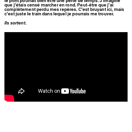
le pont pourrait bien être une perte de temps. J’imagine
que j’étais censé marcher en rond. Peut-être que j’ai
complètement perdu mes repères. C’est bruyant ici, mais
c’est juste le train dans lequel je pourrais me trouver.
Ils sortent
.