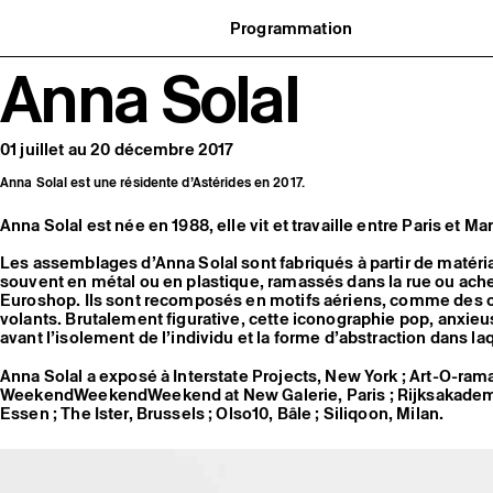
Programmation
Agenda : en cours et à venir
Anna Solal
uvernance
Expositions
t réseaux
Événements
ofessionnelle
Programmation éditoriale
us soutenir
Médiation
tivité
Publics associés
01 juillet au 20 décembre 2017
 pratiques
Les Nouveaux Commanditaires
Anna Solal est une résidente d’Astérides en 2017.
Anna Solal est née en 1988, elle vit et travaille entre Paris et Mar
Les assemblages d’Anna Solal sont fabriqués à partir de matér
souvent en métal ou en plastique, ramassés dans la rue ou ach
Euroshop. Ils sont recomposés en motifs aériens, comme des o
volants. Brutalement figurative, cette iconographie pop, anxie
avant l’isolement de l’individu et la forme d’abstraction dans la
Anna Solal a exposé à Interstate Projects, New York ; Art-O-rama
WeekendWeekendWeekend at New Galerie, Paris ; Rijksakademie
Essen ; The Ister, Brussels ; Olso10, Bâle ; Siliqoon, Milan.