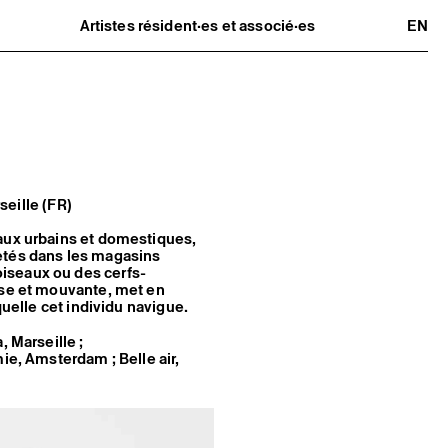
Artistes résident·es et associé·es
EN
Résident·es
Artistes associé·es
Hors-les-murs
Ancien·nes résident·es et artistes
associé·es
seille (FR)
iaux urbains et domestiques,
etés dans les magasins
iseaux ou des cerfs-
use et mouvante, met en
quelle cet individu navigue.
, Marseille ;
, Amsterdam ; Belle air,