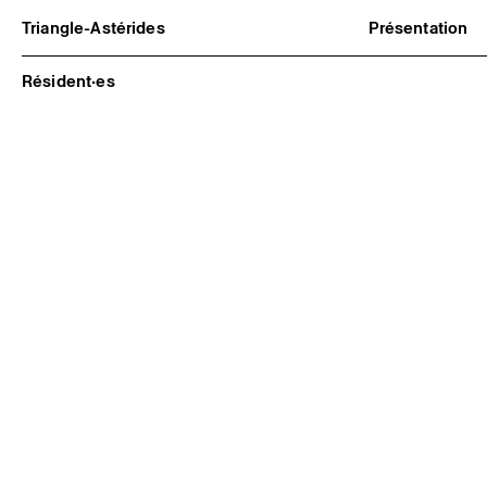
Triangle-Astérides
Présentation
Centre d’art contemporain
À propos
d’intérêt national
Équipe et go
Résident·es
et résidence internationale d'artistes
Partenaires e
Formation pr
Adhérer / no
Rapports d'ac
Informations