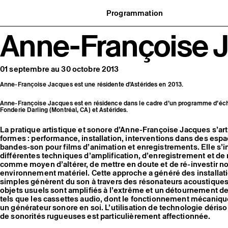
Programmation
Agenda : en cours et à venir
Anne-Françoise 
uvernance
Expositions
t réseaux
Événements
ofessionnelle
Programmation éditoriale
us soutenir
Médiation
tivité
Publics associés
01 septembre au 30 octobre 2013
 pratiques
Les Nouveaux Commanditaires
Anne-Françoise Jacques est une résidente d’Astérides en 2013.
Anne-Françoise Jacques est en résidence dans le cadre d’un programme d’éch
Fonderie Darling (Montréal, CA) et Astérides.
La pratique artistique et sonore d’Anne-Françoise Jacques s’art
formes : performance, installation, interventions dans des es
bandes-son pour films d’animation et enregistrements. Elle s’int
différentes techniques d’amplification, d’enregistrement et de
comme moyen d’altérer, de mettre en doute et de ré-investir not
environnement matériel. Cette approche a généré des installa
simples génèrent du son à travers des résonateurs acoustique
objets usuels sont amplifiés à l’extrême et un détournement 
tels que les cassettes audio, dont le fonctionnement mécanique
un générateur sonore en soi. L’utilisation de technologie dériso
de sonorités rugueuses est particulièrement affectionnée.