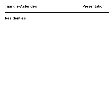
Triangle-Astérides
Présentation
Centre d’art contemporain
À propos
d’intérêt national
Équipe et go
Résident·es
et résidence internationale d'artistes
Partenaires e
Formation pr
Adhérer / no
Rapports d'ac
Informations