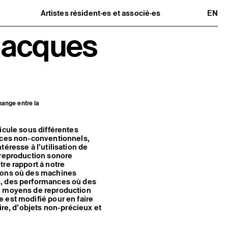
Artistes résident·es et associé·es
EN
Résident·es
Jacques
Artistes associé·es
Hors-les-murs
Ancien·nes résident·es et artistes
associé·es
ange entre la
icule sous différentes
paces non-conventionnels,
éresse à l’utilisation de
 reproduction sonore
re rapport à notre
tions où des machines
s, des performances où des
de moyens de reproduction
 est modifié pour en faire
ire, d’objets non-précieux et