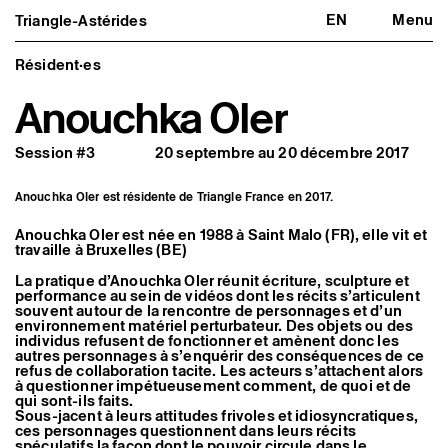
EN
Menu
Triangle-Astérides
Triangle-Astérides
Fermer
Centre d’art contemporain
d’intérêt national
Résident·es
et résidence internationale d'artistes
Anouchka Oler
Présentation
À propos
Session #3
20 septembre au 20 décembre 2017
Équipe et gouvernance
Partenaires et réseaux
Formation professionnelle
Anouchka Oler est résidente de Triangle France en 2017.
Adhérer / nous soutenir
Rapports d'activité
Anouchka Oler est née en 1988 à Saint Malo (FR), elle vit et
Informations pratiques
travaille à Bruxelles (BE)
Programmation
La pratique d’Anouchka Oler réunit écriture, sculpture et
Agenda : en cours et à venir
performance au sein de vidéos dont les récits s’articulent
Expositions
souvent autour de la rencontre de personnages et d’un
Événements
environnement matériel perturbateur. Des objets ou des
individus refusent de fonctionner et amènent donc les
Programmation éditoriale
autres personnages à s’enquérir des conséquences de ce
Médiation
refus de collaboration tacite. Les acteurs s’attachent alors
Publics associés
à questionner impétueusement comment, de quoi et de
Les Nouveaux Commanditaires
qui sont-ils faits.
Sous-jacent à leurs attitudes frivoles et idiosyncratiques,
Artistes résident·es et associé·es
ces personnages questionnent dans leurs récits
Résident·es
spéculatifs la façon dont le pouvoir circule dans le