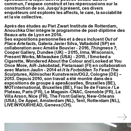
Artistes associé·es
commun, l’espace construit et les répercussions sur la
construction de soi. Jusqu’à présent, ces divers
Hors-les-murs
enquêteurs ont explorés les affects, le care, la sociabilité
Ancien·nes résident·es et artistes associé·es
et la vie collective.
Après des études au Piet Zwart Institute de Rotterdam,
Anouchka Oler intègre le programme de post-diplôme des
Beaux-arts de Lyon en 2014.
Ses expositions personnelles et à deux incluent
Out of
Place Artefacts
, Galería Javier Silva, Valladolid (SP) en
collaboration avec Amélie Bouvier - 2016,
Thingness ?
,
Cooper Gallery, Dundee (UK) – 2015,
Irma
, Wisconsin,
Present Works, Milwaukee (USA) - 2015, I Smoked a
Cigarette, Wondered About the Colour and Looked at You
Once More, AiR-Jakobstad, Pietarsaari (FI) en collaboration
avec Marion Jaulin - 2014 et
It Is Forbidden To Feed The
Sculptures
, Kölnischer Kunstverein/OG2, Cologne (DE) –
2013. Depuis 2010, son travail a été montré dans des
expositions de groupe à apes&castles, Bruxelles (BE),
MOTinternational, Bruxelles (BE), Frac Île de France / Le
Plateau, Paris (FR), Le Magasin-CNAC, Grenoble (FR), La
Villa Arson, Nice (FR), The Front Gallery, New-Orleans
(USA), De Appel, Amsterdam (NL), Tent, Rotterdam (NL),
LIVEINYOURHEAD, Geneva (CH).