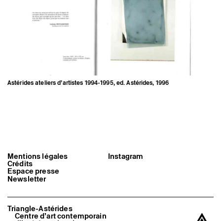
Artistes associé·es
Hors-les-murs
Ancien·nes résident·es et artistes associé·es
Astérides ateliers d’artistes 1994-1995, ed. Astérides, 1996
Mentions légales
Instagram
Crédits
Espace presse
Newsletter
Triangle-Astérides
Centre d’art contemporain
Astérides ateliers d’artistes
1994-