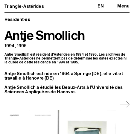
EN
Menu
Triangle-Astérides
Triangle-Astérides
Fermer
Centre d’art contemporain
d’intérêt national
Résident·es
et résidence internationale d'artistes
Antje Smollich
Présentation
À propos
1994, 1995
Équipe et gouvernance
Partenaires et réseaux
Antje Smollich est résident d’Astérides en 1994 et 1995. Les archives de
Formation professionnelle
Triangle-Astérides ne permettent pas de déterminer les dates exactes ni
Adhérer / nous soutenir
la durée de cette résidence en 1994 et 1995.
Rapports d'activité
Informations pratiques
Antje Smollich est née en 1964 à Springe (DE), elle vit et
travaille à Hanovre (DE)
Programmation
Agenda : en cours et à venir
Antje Smollich a étudié les Beaux-Arts à l’Université des
Sciences Appliquées de Hanovre.
Expositions
Événements
Programmation éditoriale
Médiation
Publics associés
Les Nouveaux Commanditaires
Artistes résident·es et associé·es
Résident·es