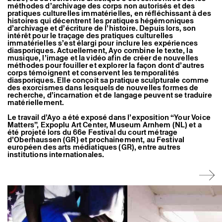
méthodes d’archivage des corps non autorisés et des
Artistes associé·es
pratiques culturelles immatérielles, en réfléchissant à des
Hors-les-murs
histoires qui décentrent les pratiques hégémoniques
Ancien·nes résident·es et artistes associé·es
d’archivage et d’écriture de l’histoire. Depuis lors, son
intérêt pour le traçage des pratiques culturelles
immatérielles s’est élargi pour inclure les expériences
diasporiques. Actuellement, Ayo combine le texte, la
musique, l’image et la vidéo afin de créer de nouvelles
méthodes pour fouiller et explorer la façon dont d’autres
corps témoignent et conservent les temporalités
diasporiques. Elle conçoit sa pratique sculpturale comme
des exorcismes dans lesquels de nouvelles formes de
recherche, d’incarnation et de langage peuvent se traduire
matériellement.
Le travail d’Ayo a été exposé dans l’exposition “Your Voice
Matters”, Expoplu Art Center, Museum Arnhem (NL) et a
été projeté lors du 66e Festival du court métrage
d’Oberhaussen (GR) et prochainement, au Festival
européen des arts médiatiques (GR), entre autres
institutions internationales.