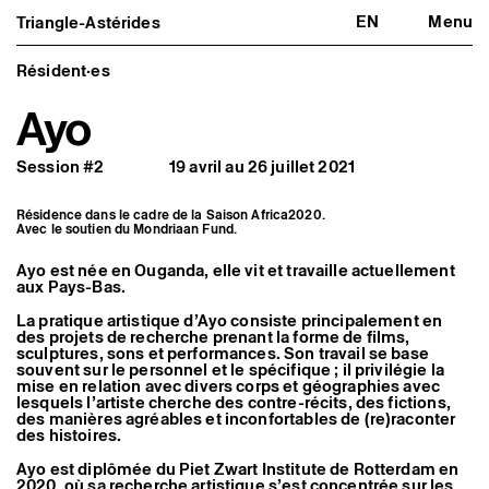
EN
Menu
Triangle-Astérides
Triangle-Astérides
Fermer
Centre d’art contemporain
d’intérêt national
Résident·es
et résidence internationale d'artistes
Ayo
Présentation
À propos
Session #2
19 avril au 26 juillet 2021
Équipe et gouvernance
Partenaires et réseaux
Formation professionnelle
Résidence dans le cadre de la Saison Africa2020.
Adhérer / nous soutenir
Avec le soutien du Mondriaan Fund.
Rapports d'activité
Informations pratiques
Ayo est née en Ouganda, elle vit et travaille actuellement
aux Pays-Bas.
Programmation
Agenda : en cours et à venir
La pratique artistique d’Ayo consiste principalement en
Expositions
des projets de recherche prenant la forme de films,
sculptures, sons et performances. Son travail se base
Événements
souvent sur le personnel et le spécifique ; il privilégie la
Programmation éditoriale
mise en relation avec divers corps et géographies avec
Médiation
lesquels l’artiste cherche des contre-récits, des fictions,
Publics associés
des manières agréables et inconfortables de (re)raconter
Les Nouveaux Commanditaires
des histoires.
Artistes résident·es et associé·es
Ayo est diplômée du Piet Zwart Institute de Rotterdam en
Résident·es
2020, où sa recherche artistique s’est concentrée sur les