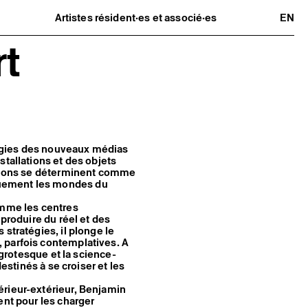
Artistes résident·es et associé·es
EN
Résident·es
t
Artistes associé·es
Hors-les-murs
Ancien·nes résident·es et artistes
associé·es
ologies des nouveaux médias
stallations et des objets
éations se déterminent comme
quement les mondes du
omme les centres
 produire du réel et des
stratégies, il plonge le
 parfois contemplatives. A
 grotesque et la science-
destinés à se croiser et les
érieur-extérieur, Benjamin
ent pour les charger