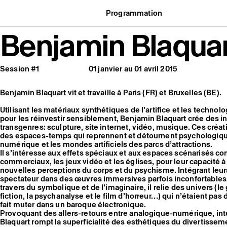
Programmation
Agenda : en cours et à venir
Benjamin Blaquar
uvernance
Expositions
t réseaux
Événements
ofessionnelle
Programmation éditoriale
us soutenir
Médiation
tivité
Publics associés
Session #1
01 janvier au 01 avril 2015
 pratiques
Les Nouveaux Commanditaires
Benjamin Blaquart vit et travaille à Paris (FR) et Bruxelles (BE).
Utilisant les matériaux synthétiques de l’artifice et les techn
pour les réinvestir sensiblement, Benjamin Blaquart crée des in
transgenres: sculpture, site internet, vidéo, musique. Ces cr
des espaces-temps qui reprennent et détournent psychologi
numérique et les mondes artificiels des parcs d’attractions.
Il s’intéresse aux effets spéciaux et aux espaces scénarisés c
commerciaux, les jeux vidéo et les églises, pour leur capacité à
nouvelles perceptions du corps et du psychisme. Intégrant leurs 
spectateur dans des œuvres immersives parfois inconfortables,
travers du symbolique et de l’imaginaire, il relie des univers (le
fiction, la psychanalyse et le film d’horreur…) qui n’étaient pas 
fait muter dans un baroque électronique.
Provoquant des allers-retours entre analogique-numérique, int
Blaquart rompt la superficialité des esthétiques du divertissem