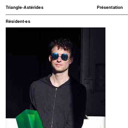
Triangle-Astérides
Présentation
Centre d’art contemporain
À propos
d’intérêt national
Équipe et go
Résident·es
et résidence internationale d'artistes
Partenaires e
Formation pr
Adhérer / no
Rapports d'ac
Informations