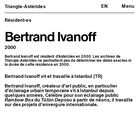
EN
Menu
Triangle-Astérides
Triangle-Astérides
Fermer
Centre d’art contemporain
d’intérêt national
Résident·es
et résidence internationale d'artistes
Bertrand Ivanoff
Présentation
À propos
2000
Équipe et gouvernance
Partenaires et réseaux
Bertrand Ivanoff est résident d’Astérides en 2000. Les archives de
Formation professionnelle
Triangle-Astérides ne permettent pas de déterminer les dates exactes ni
Adhérer / nous soutenir
la durée de cette résidence en 2000.
Rapports d'activité
Informations pratiques
Bertrand Ivanoff vit et travaille à Istanbul (TR)
Programmation
Bertrand Ivanoff, créateur d’art public, en particulier
Agenda : en cours et à venir
d’éclairage urbain temporaire vit à Istanbul depuis
quelques années. Célèbre pour son éclairage public
Expositions
Rainbow Box
du
Tütün Deposu
à partir de néons, il travaille
Événements
sur des projets d’envergure internationale.
Programmation éditoriale
Médiation
Publics associés
Les Nouveaux Commanditaires
Artistes résident·es et associé·es
Résident·es