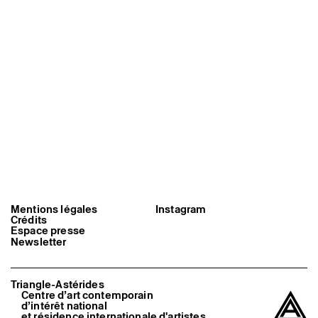
Artistes associé·es
Hors-les-murs
Ancien·nes résident·es et artistes associé·es
Mentions légales
Instagram
Crédits
Espace presse
Newsletter
Triangle-Astérides
Centre d’art contemporain
d’intérêt national
et résidence internationale d'artistes