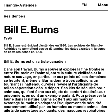
EN
Menu
Triangle-Astérides
Triangle-Astérides
Fermer
Centre d’art contemporain
d’intérêt national
Résident·es
et résidence internationale d'artistes
Bill E. Burns
Présentation
À propos
1996
Équipe et gouvernance
Partenaires et réseaux
Bill E. Burns est résident d’Astérides en 1996. Les archives de Triangle-
Formation professionnelle
Astérides ne permettent pas de déterminer les dates exactes ni la durée
Adhérer / nous soutenir
de cette résidence en 1996.
Rapports d'activité
Informations pratiques
Bill E. Burns est un artiste canadien
Programmation
Dans son travail, Burns a souvent exploré la fine frontière
Agenda : en cours et à venir
entre l’humain et l’animal, entre la culture civilisée et la
nature sauvage, en particulier aux points où ces domaines
Expositions
se heurtent, même si Burns donne à ces collisions un
Événements
tournant si inattendu qu’elles révèlent l’artificialité de
Programmation éditoriale
telles séparations dès le départ. Ses kits de sécurité pour
Médiation
animaux, qui font écho aux objets de confort destinés aux
Publics associés
prisonniers, en sont un exemple parlant. Pour préserver la
Les Nouveaux Commanditaires
faune dans la nature, Burns a offert aux animaux un
avantage humain en adaptant l’équipement de sécurité
Artistes résident·es et associé·es
couramment utilisé par les humains au monde animal, des
gilets de sauvetage aux gants, des masques respiratoires
Résident·es