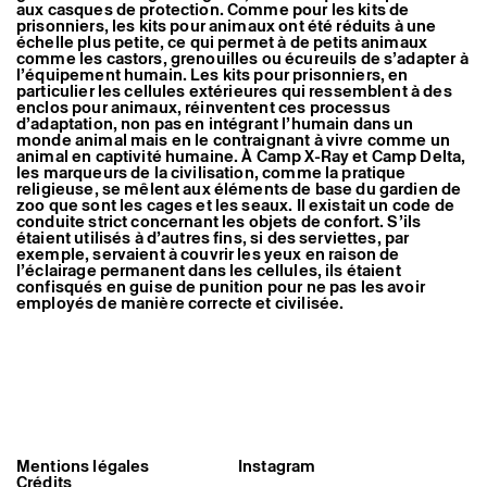
aux casques de protection. Comme pour les kits de
Artistes associé·es
prisonniers, les kits pour animaux ont été réduits à une
Hors-les-murs
échelle plus petite, ce qui permet à de petits animaux
Ancien·nes résident·es et artistes associé·es
comme les castors, grenouilles ou écureuils de s’adapter à
l’équipement humain. Les kits pour prisonniers, en
particulier les cellules extérieures qui ressemblent à des
enclos pour animaux, réinventent ces processus
d’adaptation, non pas en intégrant l’humain dans un
monde animal mais en le contraignant à vivre comme un
animal en captivité humaine. À Camp X-Ray et Camp Delta,
les marqueurs de la civilisation, comme la pratique
religieuse, se mêlent aux éléments de base du gardien de
zoo que sont les cages et les seaux. Il existait un code de
conduite strict concernant les objets de confort. S’ils
étaient utilisés à d’autres fins, si des serviettes, par
exemple, servaient à couvrir les yeux en raison de
l’éclairage permanent dans les cellules, ils étaient
confisqués en guise de punition pour ne pas les avoir
employés de manière correcte et civilisée.
Mentions légales
Instagram
Crédits