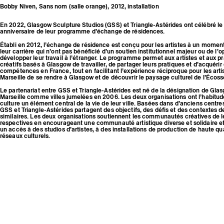
Bobby Niven, Sans nom (salle orange), 2012, installation
En 2022, Glasgow Sculpture Studios (GSS) et Triangle-Astérides ont célébré le
anniversaire de leur programme d’échange de résidences.
Établi en 2012, l’échange de résidence est conçu pour les artistes à un momen
leur carrière qui n’ont pas bénéficié d’un soutien institutionnel majeur ou de l’
développer leur travail à l’étranger. Le programme permet aux artistes et aux pr
créatifs basés à Glasgow de travailler, de partager leurs pratiques et d’acquérir
compétences en France, tout en facilitant l’expérience réciproque pour les arti
Marseille de se rendre à Glasgow et de découvrir le paysage culturel de l’Écoss
Le partenariat entre GSS et Triangle-Astérides est né de la désignation de Gla
Marseille comme villes jumelées en 2006. Les deux organisations ont l’habitude
culture un élément central de la vie de leur ville. Basées dans d’anciens centres
GSS et Triangle-Astérides partagent des objectifs, des défis et des contextes de
similaires. Les deux organisations soutiennent les communautés créatives de le
respectives en encourageant une communauté artistique diverse et solidaire et
un accès à des studios d’artistes, à des installations de production de haute qua
réseaux culturels.
Alors que nous entamons une nouvelle décennie du programme d’échange de 
nous avons officialisé le Centre for Contemporary Art (CCA) en tant que partenai
L’équipe du CCA soutient depuis longtemps ce programme de diverses manières
d’ateliers, soutien en nature et travail.