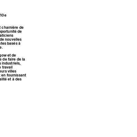
 10e
t charnière de
opportunité de
aticiens
 de nouvelles
stes basés à
e.
sgow et de
 de faire de la
 industriels,
 travail
urs villes
 en fournissant
lité et à des
résidences,
re du projet.
 : visites