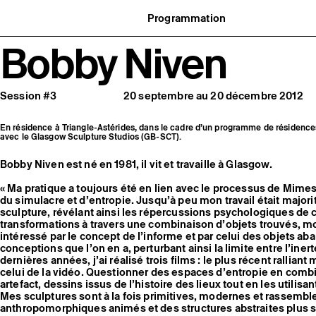
Programmation
Agenda : en cours et à venir
Bobby Niven
uvernance
Expositions
t réseaux
Événements
ofessionnelle
Programmation éditoriale
us soutenir
Médiation
tivité
Publics associés
Session #3
20 septembre au 20 décembre 2012
 pratiques
Les Nouveaux Commanditaires
En résidence à Triangle-Astérides, dans le cadre d’un programme de résidence
avec le Glasgow Sculpture Studios (GB-SCT).
Bobby Niven est né en 1981, il vit et travaille à Glasgow.
« Ma pratique a toujours été en lien avec le processus de Mime
du simulacre et d’entropie. Jusqu’à peu mon travail était majori
sculpture, révélant ainsi les répercussions psychologiques de 
transformations à travers une combinaison d’objets trouvés, mod
intéressé par le concept de l’informe et par celui des objets ab
conceptions que l’on en a, perturbant ainsi la limite entre l’iner
dernières années, j’ai réalisé trois films : le plus récent ralliant
celui de la vidéo. Questionner des espaces d’entropie en combi
artefact, dessins issus de l’histoire des lieux tout en les utilis
Mes sculptures sont à la fois primitives, modernes et rassembl
anthropomorphiques animés et des structures abstraites plus s