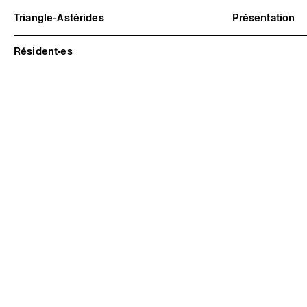
Triangle-Astérides
Présentation
Centre d’art contemporain
À propos
d’intérêt national
Équipe et go
Résident·es
et résidence internationale d'artistes
Partenaires e
Formation pr
Adhérer / no
Rapports d'ac
Informations