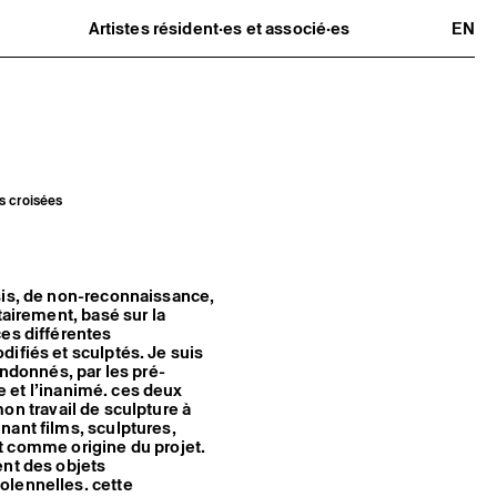
Artistes résident·es et associé·es
EN
Résident·es
Artistes associé·es
Hors-les-murs
Ancien·nes résident·es et artistes
associé·es
s croisées
sis, de non-reconnaissance,
tairement, basé sur la
ces différentes
ifiés et sculptés. Je suis
andonnés, par les pré-
te et l’inanimé. ces deux
 mon travail de sculpture à
nant films, sculptures,
ant comme origine du projet.
ent des objets
olennelles. cette