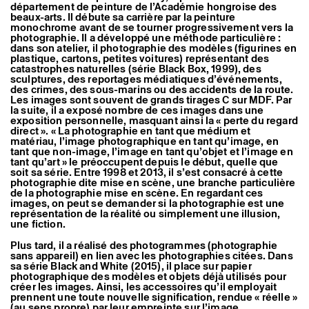
département de peinture de l’Académie hongroise des
Artistes associé·es
beaux-arts. Il débute sa carrière par la peinture
Hors-les-murs
monochrome avant de se tourner progressivement vers la
Ancien·nes résident·es et artistes associé·es
photographie. Il a développé une méthode particulière :
dans son atelier, il photographie des modèles (figurines en
plastique, cartons, petites voitures) représentant des
catastrophes naturelles (série Black Box, 1999), des
sculptures, des reportages médiatiques d’événements,
des crimes, des sous-marins ou des accidents de la route.
Les images sont souvent de grands tirages C sur MDF. Par
la suite, il a exposé nombre de ces images dans une
exposition personnelle, masquant ainsi la « perte du regard
direct ». « La photographie en tant que médium et
matériau, l’image photographique en tant qu’image, en
tant que non-image, l’image en tant qu’objet et l’image en
tant qu’art » le préoccupent depuis le début, quelle que
soit sa série. Entre 1998 et 2013, il s’est consacré à cette
photographie dite mise en scène, une branche particulière
de la photographie mise en scène. En regardant ces
images, on peut se demander si la photographie est une
représentation de la réalité ou simplement une illusion,
une fiction.
Plus tard, il a réalisé des photogrammes (photographie
sans appareil) en lien avec les photographies citées. Dans
sa série Black and White (2015), il place sur papier
photographique des modèles et objets déjà utilisés pour
créer les images. Ainsi, les accessoires qu’il employait
prennent une toute nouvelle signification, rendue « réelle »
(au sens propre) par leur empreinte sur l’image.