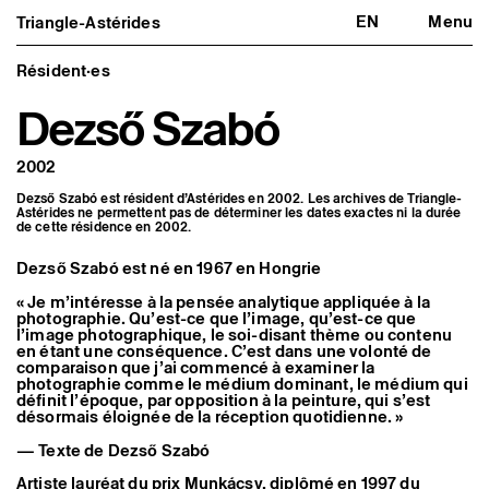
EN
Menu
Triangle-Astérides
Triangle-Astérides
Fermer
Centre d’art contemporain
d’intérêt national
Résident·es
et résidence internationale d'artistes
Dezső Szabó
Présentation
À propos
2002
Équipe et gouvernance
Partenaires et réseaux
Dezső Szabó est résident d’Astérides en 2002. Les archives de Triangle-
Formation professionnelle
Astérides ne permettent pas de déterminer les dates exactes ni la durée
Adhérer / nous soutenir
de cette résidence en 2002.
Rapports d'activité
Informations pratiques
Dezső Szabó est né en 1967 en Hongrie
Programmation
« Je m’intéresse à la pensée analytique appliquée à la
Agenda : en cours et à venir
photographie. Qu’est-ce que l’image, qu’est-ce que
l’image photographique, le soi-disant thème ou contenu
Expositions
en étant une conséquence. C’est dans une volonté de
Événements
comparaison que j’ai commencé à examiner la
Programmation éditoriale
photographie comme le médium dominant, le médium qui
Médiation
définit l’époque, par opposition à la peinture, qui s’est
Publics associés
désormais éloignée de la réception quotidienne. »
Les Nouveaux Commanditaires
— Texte de Dezső Szabó
Artistes résident·es et associé·es
Artiste lauréat du prix Munkácsy, diplômé en 1997 du
Résident·es