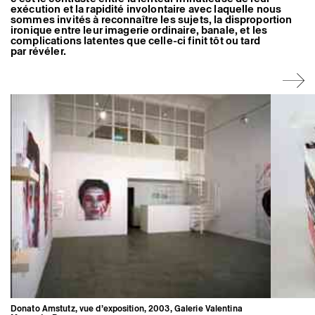
Artistes associé·es
exécution et la rapidité involontaire avec laquelle nous
sommes invités à reconnaître les sujets, la disproportion
Hors-les-murs
ironique entre leur imagerie ordinaire, banale, et les
Ancien·nes résident·es et artistes associé·es
complications latentes que celle-ci finit tôt ou tard
par révéler.
Donato Amstutz, vue d’exposition, 2003, Galerie Valentina