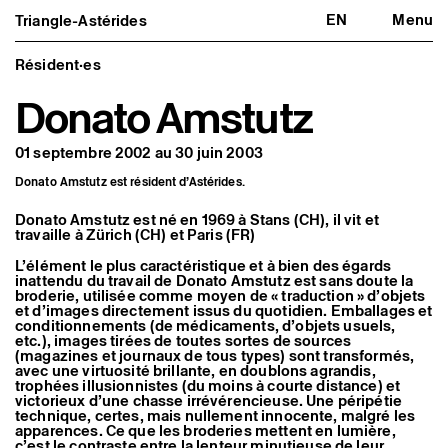
EN
Menu
Triangle-Astérides
Triangle-Astérides
Fermer
Centre d’art contemporain
d’intérêt national
Résident·es
et résidence internationale d'artistes
Donato Amstutz
Présentation
À propos
01 septembre 2002 au 30 juin 2003
Équipe et gouvernance
Partenaires et réseaux
Donato Amstutz est résident d’Astérides.
Formation professionnelle
Adhérer / nous soutenir
Donato Amstutz est né en 1969 à Stans (CH), il vit et
Rapports d'activité
travaille à Zürich (CH) et Paris (FR)
Informations pratiques
L’élément le plus caractéristique et à bien des égards
Programmation
inattendu du travail de Donato Amstutz est sans doute la
Agenda : en cours et à venir
broderie, utilisée comme moyen de « traduction » d’objets
Expositions
et d’images directement issus du quotidien. Emballages et
Événements
conditionnements (de médicaments, d’objets usuels,
etc.), images tirées de toutes sortes de sources
Programmation éditoriale
(magazines et journaux de tous types) sont transformés,
Médiation
avec une virtuosité brillante, en doublons agrandis,
Publics associés
trophées illusionnistes (du moins à courte distance) et
Les Nouveaux Commanditaires
victorieux d’une chasse irrévérencieuse. Une péripétie
technique, certes, mais nullement innocente, malgré les
Artistes résident·es et associé·es
apparences. Ce que les broderies mettent en lumière,
Résident·es
c’est le contraste entre la lenteur minutieuse de leur